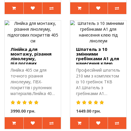
Лінійка для
Шпатель з 10
монтажу, різання
змінними
лінолеуму,
гребінками A1 для
підлогових
нанесення клею
покриттів 405 см
під лінолеум
Лінійка 405 см для
Професійний шпатель
точного різання
210 мм з комплектом
лінолеуму, ПВХ-
із 10 гребінок TKB
покриттів і рулонних
A1.Шпатель з
матеріалів.Лінійка 405
гребінками A1
см зас..
використовуєть..
3990.00 грн.
1449.00 грн.