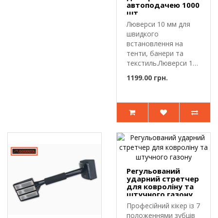
автоподачею 1000
шт.
Люверси 10 мм для
швидкого
встановлення на
тенти, банери та
текстиль.Люверси 10
мм — витратний
1199.00 грн.
матер..
Регульований
ударний стретчер
для ковроліну та
штучного газону
Професійний кікер із 7
положеннями зубців