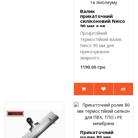
Валик
прикаточний
силіконовий Neico
90 мм для
зварювання ПВХ
Професійний
мембрани, тенту,
термостійкий валик
лайнера та
лінолеуму
Neico 90 мм для
прикочування
зварного
шва.Прикаточний
1190.00 грн.
силіконовий вал..
Прикаточний
ролик 80 мм