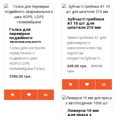
Зубчасті гребінки
A1 10 шт для
шпателя 210 мм
Голка для
перевірки
подвійного
Змінні гребінки A1 для
зварювального
рівномірного
шва HDPE, LDPE
Голка для контролю
нанесення клею під
геомембрани
герметичності
підлогові
подвійного шва
покриття.Зубчасті
HDPE/LDPE
гребінки A1 — це ..
649.00 грн.
699.00
геомембрани.Голка
грн.
застосовується для
5990.00 грн.
перев..
Люверси 10 мм
для преса з