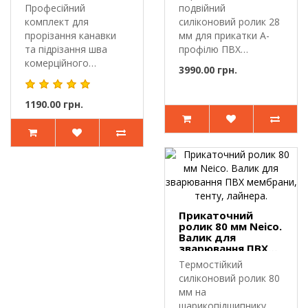
профілю
ніж. Грувер.
Професійний
подвійний
Підкладка. Леза
комплект для
силіконовий ролик 28
прорізання канавки
мм для прикатки А-
та підрізання шва
профілю ПВХ
комерційного
мембрани.Подвійний
3990.00 грн.
лінолеуму.Професійний
прикато..
ком..
1190.00 грн.
Прикаточний
ролик 80 мм Neico.
Валик для
зварювання ПВХ
мембрани, тенту,
Термостійкий
лайнера.
силіконовий ролик 80
мм на
шарикопідшипнику