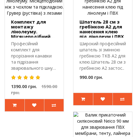
Комплект для
Шпатель 28 см з
монтажу
гребінкою A2 для
лінолеуму.
нанесення клею
Місяцеподібний
під лінолеум і ПВХ
ніж з чохлом та
Професійний
Широкий професійний
підкладкою.
комплект для
шпатель зі змінною
Грувер (рустівка)
з лезами
прорізання канавки
гребінкою TKB A2 для
та підрізання
клею.Шпатель 28 см з
зварювального шнура
гребінкою A2 застос..
комерційного
990.00 грн.
лінолеуму..
1390.00 грн.
1590.00
грн.