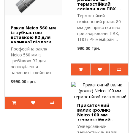
термостійкий
силікон для ПВХ,
ТПО і PE мембрани
Термостійкий
силіконовий ролик 80
Ракля Neico 560 мм
мм для прикатки шва
із зубчастою
при зварюванні ПВХ,
вставкою R2 для
ТПО і PE мембран.
наливної підлоги,
Прикато..
клею та
990.00 грн.
Професійна ракля
самовирівнювальних
Neico 560 мм із
сумішей
гребінкою R2 для
розподілення
наливних і клейових
складів.Ракля Nei..
3990.00 грн.
Прикаточний
валик (ролик)
Neico 100 мм
термостійкий
силіконовий
Універсальний
термостійкий валик