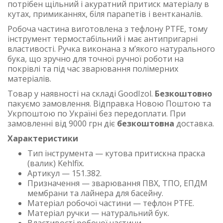
потрібен щільний і акуратний притиск матеріалу в
кутах, примиканнях, біля парапетів і вентканалів.
Робоча частина виготовлена з тефлону PTFE, тому
інструмент термостабільний і має антипригарні
властивості. Ручка виконана з м’якого натурального
бука, що зручно для точної ручної роботи на
покрівлі та під час зварювання полімерних
матеріалів.
Товар у наявності на складі GoodIzol.
Безкоштовно
пакуємо замовлення. Відправка Новою Поштою та
Укрпоштою по Україні без передоплати. При
замовленні від 9000 грн діє
безкоштовна
доставка.
Характеристики
Тип інструмента — кутова притискна праска
(валик) Kehlfix.
Артикул — 151.382.
Призначення — зварювання ПВХ, ТПО, ЕПДМ
мембрани та лайнера для басейну.
Матеріал робочої частини — тефлон PTFE.
Матеріал ручки — натуральний бук.