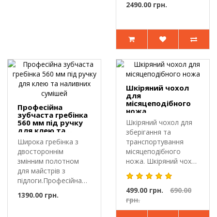
2490.00 грн.
Шкіряний чохол
для
місяцеподібного
Професійна
ножа
зубчаста гребінка
560 мм під ручку
Шкіряний чохол для
для клею та
зберігання та
наливних сумішей
Широка гребінка з
транспортування
двостороннім
місяцеподібного
змінним полотном
ножа. Шкіряний чохол
для майстрів з
призначений д..
підлоги.Професійна
зубчаста гребінка ..
499.00 грн.
690.00
1390.00 грн.
грн.