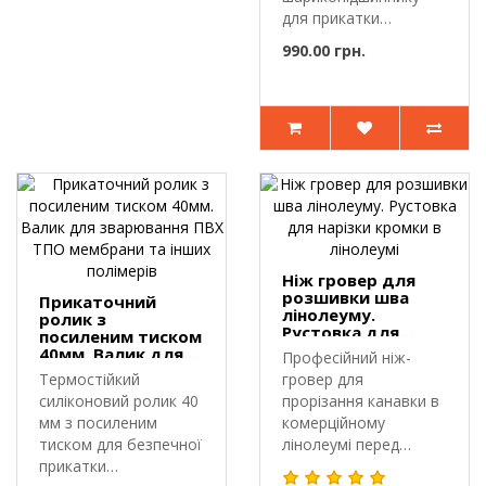
для прикатки
шва.Прикаточний
990.00 грн.
ролик Neico 10..
Ніж гровер для
розшивки шва
Прикаточний
лінолеуму.
ролик з
Рустовка для
посиленим тиском
нарізки кромки в
40мм. Валик для
Професійний ніж-
лінолеумі
зварювання ПВХ
Термостійкий
гровер для
ТПО мембрани та
силіконовий ролик 40
прорізання канавки в
інших полімерів
мм з посиленим
комерційному
тиском для безпечної
лінолеумі перед
прикатки
гарячим