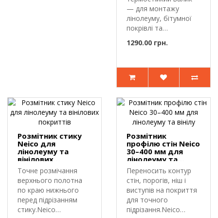
— для монтажу
лінолеуму, бітумної
покрівлі та
полімерних мембран і
1290.00 грн.
..
Розмітник стику
Розмітник
Neico для
профілю стін Neico
лінолеуму та
30–400 мм для
вінілових
лінолеуму та
покриттів
вінілу
Точне розмічання
Переносить контур
верхнього полотна
стін, порогів, ніш і
по краю нижнього
виступів на покриття
перед підрізанням
для точного
стику.Neico
підрізання.Neico