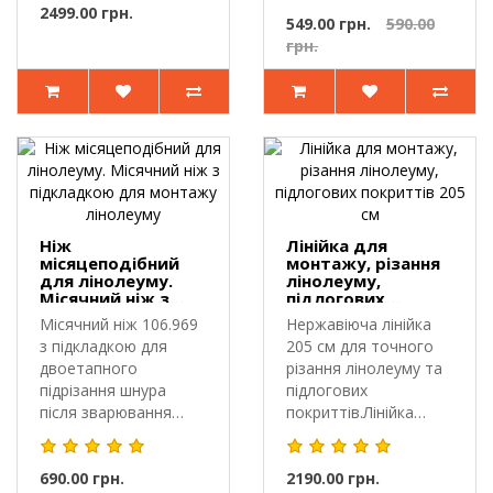
шва.Прикаточний
зварюванням.Руч..
2499.00 грн.
термо..
549.00 грн.
590.00
грн.
Ніж
Лінійка для
місяцеподібний
монтажу, різання
для лінолеуму.
лінолеуму,
Місячний ніж з
підлогових
підкладкою для
покриттів 205 см
Місячний ніж 106.969
Нержавіюча лінійка
монтажу
з підкладкою для
205 см для точного
лінолеуму
двоетапного
різання лінолеуму та
підрізання шнура
підлогових
після зварювання
покриттів.Лінійка
лінолеуму.Профес..
застосовуєть..
690.00 грн.
2190.00 грн.