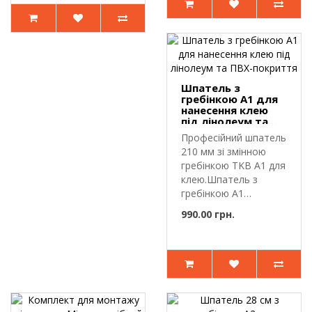
Шпатель з
гребінкою A1 для
нанесення клею
під лінолеум та
ПВХ-покриття
Професійний шпатель
210 мм зі змінною
гребінкою TKB A1 для
клею.Шпатель з
гребінкою A1
використовуєт..
990.00 грн.