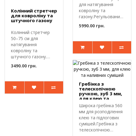
для натягування
Колінний стретчер
ковроліну та
для ковроліну та
газону.Регульований
штучного газону
ударний с..
5990.00 грн.
Колінний стретчер
50–75 см для
натягування
ковроліну та
штучного газону.
Колінний стретчер
3490.00 грн.
STR-KOV ..
Гребінка з
телескопічною
ручкою, зуб 3 мм,
для клею та
наливних сумішей
Широка гребінка 560
мм для розподілення
клею та підлогових
сумішей.Гребінка з
телескопічною
ручкою т..