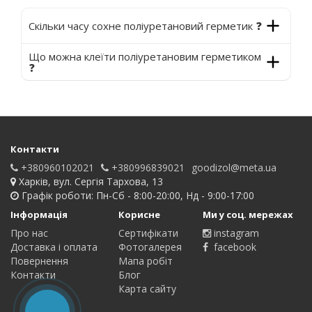
Скільки часу сохне поліуретановий герметик ❓
Що можна клеїти поліуретановим герметиком
❓
Контакти
+380960102021
+380996839021
goodizol@meta.ua
Харків, вул. Сергія Тархова, 13
Графік роботи: Пн-Сб - 8:00-20:00, Нд - 9:00-17:00
Інформація
Корисне
Ми у соц. мережах
Про нас
Сертифікати
instagram
Доставка і оплата
Фотогалерея
facebook
Повернення
Мапа робіт
Контакти
Блог
Карта сайту