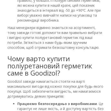
правило, у більшості поліуретанових герметиків,
які можна купити в нашій країні, цей показник
знаходиться в інтервалі від -50 до +90ºС. Але при
виборі уважно вивчайте написи на упаковці та
рекомендації виробника.
Наші менеджери відмінно знаються на асортименті,
тому завжди готові допомогти вам правильно вибрати
і вигідно купити поліуретановий герметик під ваші
потреби. Зв'яжіться з нами будь-яким зручним
способом, щоб отримати безкоштовну консультацію.
Чому варто купити
поліуретановий герметик
саме в Goodizol?
Goodizol завжди намагається стояти на варті
максимальної вигоди від кожної покупки для будь-якого
покупця. Щоб забезпечити вигідність, ми намагаємося
дотримуватись деяких принципів:
Працюємо безпосередньо з виробниками
. Це
гарантує не лише якість, а й доступну вартість без