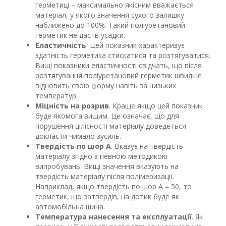
герметиці – максимально якісним вважається
матеріал, у якого значення сухого залишку
наближено до 100%. Такий поліуретановий
герметик не дасть усадки.
Еластичність
. Цей показник характеризує
здатність герметика стискатися та розтягуватися.
Вищі показники еластичності свідчать, що після
розтягування поліуретановий герметик швидше
відновить свою форму навіть за низьких
температур.
Міцність на розрив
. Краще якщо цей показник
буде якомога вищим. Це означає, що для
порушення цілісності матеріалу доведеться
докласти чимало зусиль.
Твердість по шор А
. Вказує на твердість
матеріалу згідно з певною методикою
випробувань. Вищі значення вказують на
твердість матеріалу після полімеризації.
Наприклад, якщо твердість по шор А = 50, то
герметик, що затвердів, на дотик буде як
автомобільна шина.
Температура нанесення та експлуатації
. Як