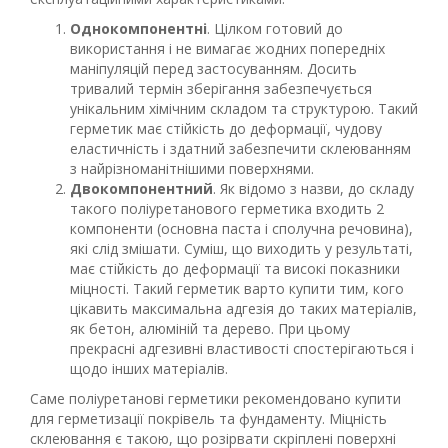
Однокомпонентні
. Цілком готовий до
використання і не вимагає жодних попередніх
маніпуляцій перед застосуванням. Досить
тривалий термін зберігання забезпечується
унікальним хімічним складом та структурою. Такий
герметик має стійкість до деформації, чудову
еластичність і здатний забезпечити склеюванням
з найрізноманітнішими поверхнями.
Двокомпонентний
. Як відомо з назви, до складу
такого поліуретанового герметика входить 2
компоненти (основна паста і сполучна речовина),
які слід змішати. Суміш, що виходить у результаті,
має стійкість до деформації та високі показники
міцності. Такий герметик варто купити тим, кого
цікавить максимальна адгезія до таких матеріалів,
як бетон, алюміній та дерево. При цьому
прекрасні адгезивні властивості спостерігаються і
щодо інших матеріалів.
Саме поліуретанові герметики рекомендовано купити
для герметизації покрівель та фундаменту. Міцність
склеювання є такою, що розірвати скріплені поверхні