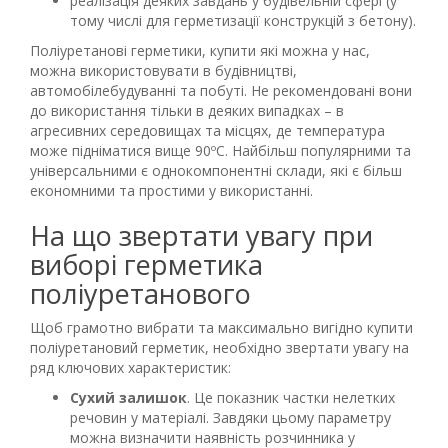
реалізація деяких завдань у будівельній сфері (у
тому числі для герметизації конструкцій з бетону).
Поліуретанові герметики, купити які можна у нас,
можна використовувати в будівництві,
автомобілебудуванні та побуті. Не рекомендовані вони
до використання тільки в деяких випадках – в
агресивних середовищах та місцях, де температура
може підніматися вище 90ºС. Найбільш популярними та
універсальними є однокомпонентні склади, які є більш
економними та простими у використанні.
На що звертати увагу при
виборі герметика
поліуретанового
Щоб грамотно вибрати та максимально вигідно купити
поліуретановий герметик, необхідно звертати увагу на
ряд ключових характеристик:
Сухий залишок
. Це показник частки нелетких
речовин у матеріалі. Завдяки цьому параметру
можна визначити наявність розчинника у