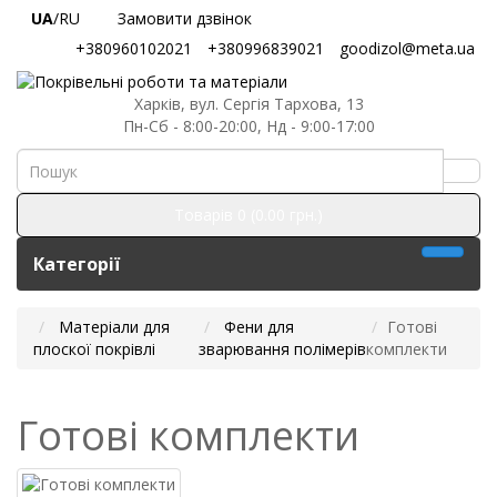
UA
/RU
Замовити дзвінок
+380960102021
+380996839021
goodizol@meta.ua
Харків, вул. Сергія Тархова, 13
Пн-Сб - 8:00-20:00, Нд - 9:00-17:00
Товарів 0 (0.00 грн.)
Категорії
Матеріали для
Фени для
Готові
плоскої покрівлі
зварювання полімерів
комплекти
Готові комплекти