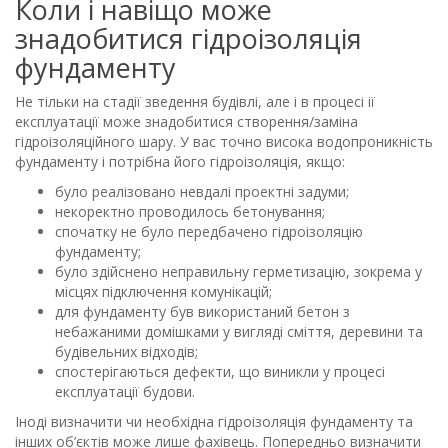
Коли і навіщо може
знадобитися гідроізоляція
фундаменту
Не тільки на стадії зведення будівлі, але і в процесі ії
експлуатації може знадобитися створення/заміна
гідроізоляційного шару. У вас точно висока водопроникність
фундаменту і потрібна його гідроізоляція, якщо:
було реалізовано невдалі проектні задуми;
некоректно проводилось бетонування;
спочатку не було передбачено гідроізоляцію
фундаменту;
було здійснено неправильну герметизацію, зокрема у
місцях підключення комунікацій;
для фундаменту був використаний бетон з
небажаними домішками у вигляді сміття, деревини та
будівельних відходів;
спостерігаються дефекти, що виникли у процесі
експлуатації будови.
Іноді визначити чи необхідна гідроізоляція фундаменту та
інших об’єктів може лише фахівець. Попередньо визначити