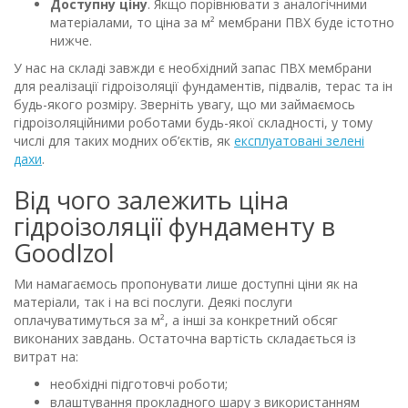
Доступну ціну
. Якщо порівнювати з аналогічними
матеріалами, то ціна за м² мембрани ПВХ буде істотно
нижче.
У нас на складі завжди є необхідний запас ПВХ мембрани
для реалізації гідроізоляції фундаментів, підвалів, терас та ін
будь-якого розміру. Зверніть увагу, що ми займаємось
гідроізоляційними роботами будь-якої складності, у тому
числі для таких модних об’єктів, як
експлуатовані зеленi
дахи
.
Від чого залежить ціна
гідроізоляції фундаменту в
GoodIzol
Ми намагаємось пропонувати лише доступні ціни як на
матеріали, так і на всі послуги. Деякі послуги
оплачуватимуться за м², а інші за конкретний обсяг
виконаних завдань. Остаточна вартість складається із
витрат на:
необхідні підготовчі роботи;
влаштування прокладного шару з використанням