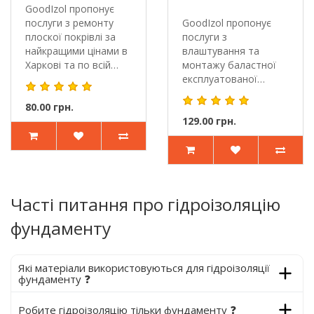
GoodIzol пропонує
послуги з ремонту
GoodIzol пропонує
плоскої покрівлі за
послуги з
найкращими цінами в
влаштування та
Харкові та по всій
монтажу баластної
Украї..
експлуатованої
зеленої покрівлі за
80.00 грн.
найк..
129.00 грн.
Часті питання про гідроізоляцію
фундаменту
Які матеріали використовуються для гідроізоляції
фундаменту ❓
Робите гідроізоляцію тільки фундаменту ❓