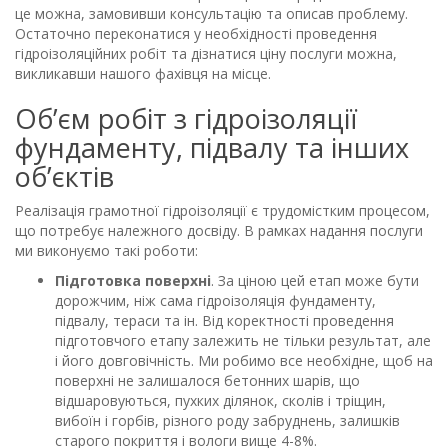
це можна, замовивши консультацію та описав проблему.
Остаточно переконатися у необхідності проведення
гідроізоляційних робіт та дізнатися ціну послуги можна,
викликавши нашого фахівця на місце.
Об’єм робіт з гідроізоляції
фундаменту, підвалу та інших
об’єктів
Реалізація грамотної гідроізоляції є трудомістким процесом,
що потребує належного досвіду. В рамках надання послуги
ми виконуємо такі роботи:
Підготовка поверхні
. За ціною цей етап може бути
дорожчим, ніж сама гідроізоляція фундаменту,
підвалу, тераси та ін. Від коректності проведення
підготовчого етапу залежить не тільки результат, але
і його довговічність. Ми робимо все необхідне, щоб на
поверхні не залишалося бетонних шарів, що
відшаровуються, пухких ділянок, сколів і тріщин,
вибоїн і горбів, різного роду забруднень, залишків
старого покриття і вологи вище 4-8%.