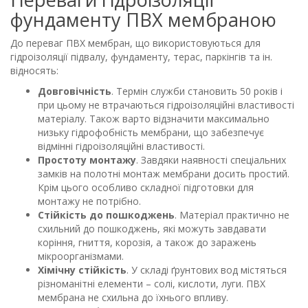
фундаменту ПВХ мембраною
До переваг ПВХ мембран, що використовуються для
гідроізоляції підвалу, фундаменту, терас, паркінгів та ін.
відносять:
Довговічність
. Термін служби становить 50 років і
при цьому не втрачаються гідроізоляційні властивості
матеріалу. Також варто відзначити максимально
низьку гідрофобність мембрани, що забезпечує
відмінні гідроізоляційні властивості.
Простоту монтажу
. Завдяки наявності спеціальних
замків на полотні монтаж мембрани досить простий.
Крім цього особливо складної підготовки для
монтажу не потрібно.
Стійкість до пошкоджень
. Матеріал практично не
схильний до пошкоджень, які можуть завдавати
коріння, гниття, корозія, а також до заражень
мікроорганізмами.
Хімічну стійкість
. У складі ґрунтових вод містяться
різноманітні елементи – солі, кислоти, луги. ПВХ
мембрана не схильна до їхнього впливу.