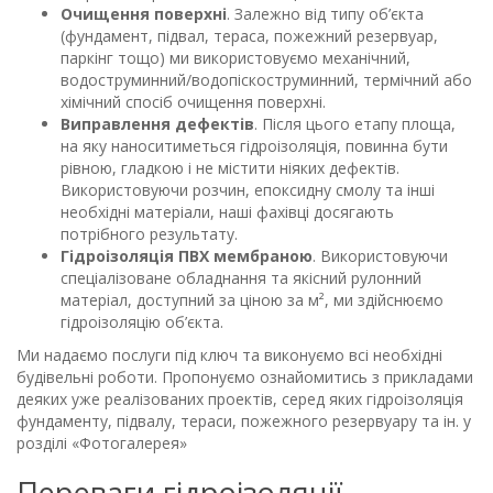
Очищення поверхні
. Залежно від типу об’єкта
(фундамент, підвал, тераса, пожежний резервуар,
паркінг тощо) ми використовуємо механічний,
водоструминний/водопіскоструминний, термічний або
хімічний спосіб очищення поверхні.
Виправлення дефектів
. Після цього етапу площа,
на яку наноситиметься гідроізоляція, повинна бути
рівною, гладкою і не містити ніяких дефектів.
Використовуючи розчин, епоксидну смолу та інші
необхідні матеріали, наші фахівці досягають
потрібного результату.
Гідроізоляція ПВХ мембраною
. Використовуючи
спеціалізоване обладнання та якісний рулонний
матеріал, доступний за ціною за м², ми здійснюємо
гідроізоляцію об’єкта.
Ми надаємо послуги під ключ та виконуємо всі необхідні
будівельні роботи. Пропонуємо ознайомитись з прикладами
деяких уже реалізованих проектів, серед яких гідроізоляція
фундаменту, підвалу, тераси, пожежного резервуару та ін. у
розділі «Фотогалерея»
Переваги гідроізоляції