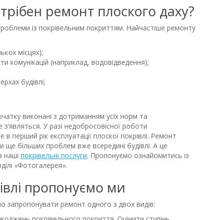
отрібен ремонт плоского даху?
роблеми із покрівельним покриттям. Найчастіше ремонту
ькох місцях);
ти комунікацій (наприклад, водовідведення);
ерхах будівлі;
чатку виконані з дотриманням усіх норм та
 з’являться. У разі недобросовісної роботи
 в перший рік експлуатації плоскої покрівлі. Ремонт
 ще більших проблем вже всередині будівлі. А це
а наші
покрівельні послуги
. Пропонуємо ознайомитись із
ділі «Фотогалерея».
івлі пропонуємо ми
о запропонувати ремонт одного з двох видів:
коджень покрівельного покриття. Оцінити ступінь