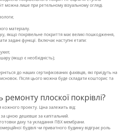
іт можна лише при ретельному візуальному огляді.
вологи;
ого матеріалу.
дку, якщо покрівельне покриття має великі пошкодження,
ти задані функції. Включає наступні етапи:
ухил;
шару (якщо є необхідність);
ніться до наших сертифікованих фахівців, які приїдуть на
висновок. Після цього можна буде складати кошторис та
ь ремонту плоскої покрівлі?
 кожного проекту. Ціна залежить від:
 за ціною дешевше за капітальний.
ідготовки даху та укладання ПВХ мембрани.
комерційної будівлі чи приватного будинку відіграє роль