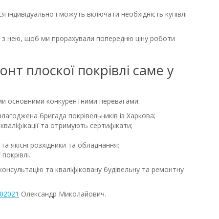
 індивідуально і можуть включати необхідність купівлі
 з нею, щоб ми прорахували попередню ціну роботи
нт плоскої покрівлі саме у
їми основними конкурентними перевагами:
злагоджена бригада покрівельників із Харкова;
 кваліфікації та отримують сертифікати;
та якісні розхідники та обладнання;
покрівлі.
онсультацію та кваліфіковану будівельну та ремонтну
02021
Олександр Миколайович.