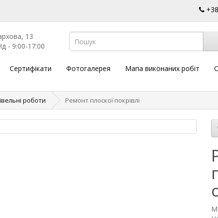
+3
архова, 13
д - 9:00-17:00
Сертифікати
Фотогалерея
Мапа виконаних робіт
О
івельні роботи
Ремонт плоскої покрівлі
М