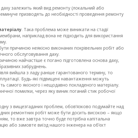
 даху залежить який вид ремонту (локальний або
неминуче призводять до необхідності проведення ремонту
матеріалу
. Така проблема може виникати на стадії
мембрани, наприклад вона не підходить для використання
му.
бути причиною неякісно виконаних покрівельних робіт або
ічного обслуговування даху.
Причиною найчастіше є погано підготовлена основа даху,
абразивних забруднень.
івля вийшла з ладу раніше гарантованого терміну, то
плуатації. Будь-які підвищені навантаження можуть
ть самого якісного і нещодавно покладеного матеріалу.
ехнічної помилки, через яку виник поганий стик робочої
 одну з вищезгаданих проблем, обов’язково подумайте над
хідних ремонтних робіт може бути досить високою – якщо
ням, то вже завтра точно буде потрібна капітальна
цію або замовте виїзд нашого інженера на об’єкт