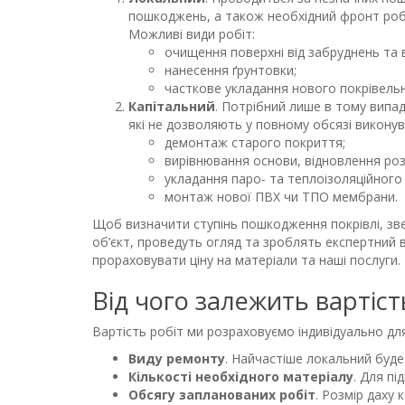
пошкоджень, а також необхідний фронт роб
Можливі види робіт:
очищення поверхні від забруднень та 
нанесення ґрунтовки;
часткове укладання нового покрівельн
Капітальний
. Потрібний лише в тому випа
які не дозволяють у повному обсязі виконува
демонтаж старого покриття;
вирівнювання основи, відновлення роз
укладання паро- та теплоізоляційного 
монтаж нової ПВХ чи ТПО мембрани.
Щоб визначити ступінь пошкодження покрівлі, звер
об’єкт, проведуть огляд та зроблять експертний 
прораховувати ціну на матеріали та наші послуги.
Від чого залежить вартіст
Вартість робіт ми розраховуємо індивідуально для
Виду ремонту
. Найчастіше локальний буде
Кількості необхідного матеріалу
. Для п
Обсягу запланованих робіт
. Розмір даху 