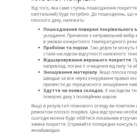
Від того, яка саме ступінь пошкодження покриття
капітальний) буде потрібно. До пошкоджень, що 
плоского даху, належать:
Пошкодження поверхні покрівельного 
укладання. Причиною є неправильний вибір 
в умовах конкретного температурного режи
Пробоїни та порізи
. Такі дефекти можуть 
стали наслідком відсутності належного техн
Відшаровування верхнього покриття
. 
наприклад, погане її очищення від пилу та 
Зношування матеріалу
. Якщо плоска покр
швидше за все через ігнорування правил екс
призвести до передчасного зношування наві
Здуття чи поява складок
. Є наслідком т
поверхні даху з ізоляційним шаром.
Якщо в результаті планового огляду ви помітили
ремонтом плоскої покрівлі. Ціна відстрочки необ
сьогодні можна буде обійтися локальним втручан
заміна покриття. Отримайте попередню консульта
якнайшвидше.