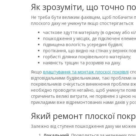
Як зрозуміти, що точно п
Не треба бути великим фахівцем, щоб побачити п
плоского даху не уникнути якщо спостерігається:
часткове здуття матеріалу (в одному або кіл
пошкодження у місцях, де підключені елемен
підвищена вологість усередині будівлі;
протікання, що видно на стінах у верхніх пов
горбисті ділянки покрівельного матеріалу;
наявність тріщин та розривів на даху.
Якщо
влаштування та монтаж плоскої покрівлі
спо
відповідальними будівельниками, такі проблеми не
покрівельників очікується виникнення проблем вже
необхідно проводити негайно, щоб уникнути появи
спричинить великі витрати, не порівняні з ціною н
прикладами вже відремонтованих нами дахів у роз
Який ремонт плоскої покр
Залежно від ступеня пошкодження даху ми можем
Локальний
. Проводиться за незначних пош