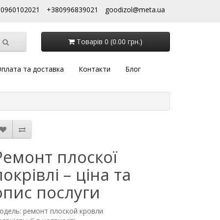
80960102021
+380996839021
goodizol@meta.ua
Товарів 0 (0.00 грн.)
плата та доставка
Контакти
Блог
Ремонт плоскої
покрівлі – ціна та
опис послуги
одель: ремонт плоской кровли