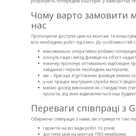
розрахують попередній кошторис у найкоротші те
Чому варто замовити 
нас
Пропонуючи доступні ціни на монтаж та влаштува
всіх необхідних робіт під ключ. До особливостей с
максимально оперативно робимо попередній
консультація і виїзд фахівця на об’єкт нада
інженер пропонує оптимально відповідне пр
завдання і перелік необхідних матеріалів;
ми – бригада згуртованих фахівців (ніяких с
у нас працює внутрішня служба якості (від
маємо досвід виконання як стандартних (тип
проєкти, від яких відмовляються інші будіве
Переваги співпраці з G
Обираючи співпрацю з нами, ви отримуєте такі пе
гарантія на всі види робіт 10 років;
доступні ціни на монтаж ПВХ мембрани;