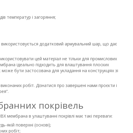
дів температур і загоряння;
на використовується додатковий армувальний шар, що дає
икористовувати цей матеріал не тільки для промислових
мембрана ідеально підходить для влаштування плоских
ж може бути застосована для укладання на конструкціях зі
иконаних робіт. Дізнатися про завершені нами проєкти і
ея”.
бранних покрівель
ВХ мембрана в улаштуванні покрівлі має такі переваги:
-якій поверхні (основі);
них робіт;