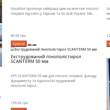
GoodIzol пропонує найкращі ціни на монтаж плоскої
G
покрівлі під ключ у Харкові та по всій Україні. Ми..
м
за
80.00 грн.
12
Купити
Екструдований пінополістирол
SCANTERM 50 мм
XPS SCANTERM 50 мм для плоскої покрівлі, фасаду,
фундаменту та підлоги.Екструдований
пінополістирол ..
й
199.00 грн.