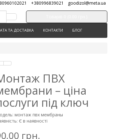
80960102021
+380996839021
goodizol@meta.ua
Товарів 0 (0.00 грн.)
АТА ТА ДОСТАВКА
КОНТАКТИ
БЛОГ
Монтаж ПВХ
мембрани – ціна
послуги під ключ
одель: монтаж пвх мембраны
явність: Є в наявності
90.00 грн.