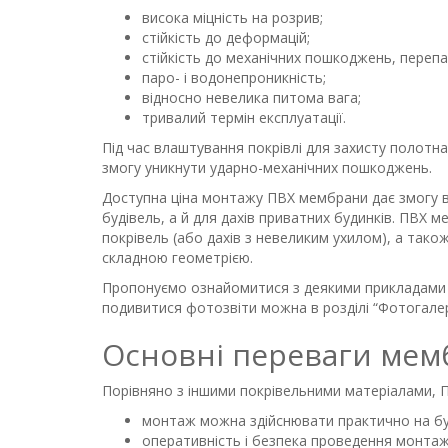
висока міцність на розрив;
стійкість до деформацій;
стійкість до механічних пошкоджень, перепа
паро- і водонепроникність;
відносно невелика питома вага;
тривалий термін експлуатації.
Під час влаштування покрівлі для захисту полот
змогу уникнути ударно-механічних пошкоджень.
Доступна ціна монтажу ПВХ мембрани дає змогу в
будівель, а й для дахів приватних будинків. ПВХ 
покрівель (або дахів з невеликим ухилом), а тако
складною геометрією.
Пропонуємо ознайомитися з деякими прикладами в
подивитися фотозвіти можна в розділі “Фотогалер
Основні переваги мем
Порівняно з іншими покрівельними матеріалами, П
монтаж можна здійснювати практично на будь
оперативність і безпека проведення монтаж