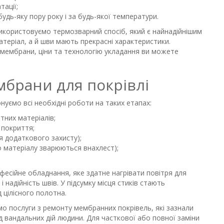
тації;
удь-яку пору року і за будь-якої температури.
використовуємо термозварний спосіб, який є найнадійнішим
матеріал, а й шви мають прекрасні характеристики.
 мембрани, ціни та технологію укладання ви можете
мбрани для покрівлі
нуємо всі необхідні роботи на таких етапах:
тних матеріалів;
 покриття;
я додаткового захисту);
 матеріалу зварюються внахлест);
есійне обладнання, яке здатне нагрівати повітря для
 надійність швів. У підсумку місця стиків стають
д цілісного полотна.
ємо послуги з ремонту мембранних покрівель, які зазнали
д вандальних дій людини. Для часткової або повної заміни