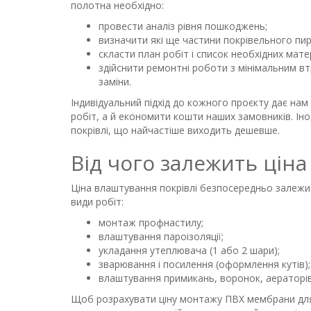
полотна необхідно:
провести аналіз рівня пошкоджень;
визначити які ще частини покрівельного пи
скласти план робіт і список необхідних матер
здійснити ремонтні роботи з мінімальним втр
заміни.
Індивідуальний підхід до кожного проєкту дає нам 
робіт, а й економити кошти наших замовників. Ін
покрівлі, що найчастіше виходить дешевше.
Від чого залежить цін
Ціна влаштування покрівлі безпосередньо залежить
види робіт:
монтаж профнастилу;
влаштування пароізоляції;
укладання утеплювача (1 або 2 шари);
зварювання і посилення (оформлення кутів);
влаштування примикань, воронок, аераторі
Щоб розрахувати ціну монтажу ПВХ мембрани для в