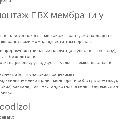
рміни.
монтаж ПВХ мембрани у
ння плоскої покрівлі, ми також гарантуємо проведення
півпраці з нами можна віднести такі переваги:
 прорахунок ціни наших послуг (доступно по телефону);
ється безкоштовно;
оєктне рішення, узгоджує актуальні терміни виконання
езонних або тимчасових працівників);
повідальний інженер щодня моніторить роботу з монтажу);
ових) завдань, так і нестандартних рішень – беремося за
льники.
oodIzol
реваги: