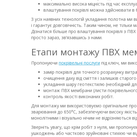
максимально висока міцність під час експлуа
влаштування покрівлі можна здійснювати в б
З усіх наявних технологій укладання полотна ми 
і гарантує довговічність. Таким чином, не тільки 
Дізнатися більше про влаштування покрівлі з ПВХ
просто зараз, зв’язавшись з нами.
Етапи монтажу ПВХ ме
Пропонуючи
покрівельні послуги
під ключ, ми вико
замір покрівлі для точного розрахунку витра
очищення даху від сміття і залишків старого
укладання шару геотекстилю (необхідний дл
монтаж ПВХ мембрани (листи покрівельного
контроль якості виконаних робіт.
Для монтажу ми використовуємо оригінальне проф
зварювання до 650°C, забезпечуючи високу якість і
монолітними і візуально нічим не відрізняються ві
Зверніть увагу, що крім робіт з нуля, ми пропону
ушкоджень або частково зруйновані стихією чи ві