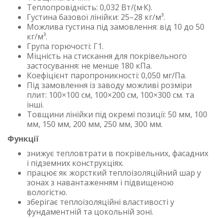
Теплопровідність: 0,032 Вт/(м·К).
Густина базової лінійки: 25–28 кг/м³.
Можлива густина під замовлення: від 10 до 50
кг/м³.
Група горючості: Г1.
Міцність на стискання для покрівельного
застосування: не менше 180 кПа.
Коефіцієнт паропроникності: 0,050 мг/Па.
Під замовлення із заводу можливі розміри
плит: 100×100 см, 100×200 см, 100×300 см. та
інші.
Товщини лінійки під окремі позиції: 50 мм, 100
мм, 150 мм, 200 мм, 250 мм, 300 мм.
Функції
знижує тепловтрати в покрівельних, фасадних
і підземних конструкціях.
працює як жорсткий теплоізоляційний шар у
зонах з навантаженням і підвищеною
вологістю.
зберігає теплоізоляційні властивості у
фундаментній та цокольній зоні.