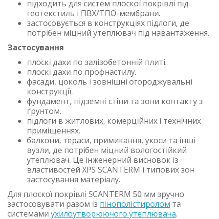
підходить для систем плоскої покрівлі під
геотекстиль і ПВХ/ТПО-мембрани.
застосовується в конструкціях підлоги, де
потрібен міцний утеплювач під навантаження.
Застосування
плоскі дахи по залізобетонній плиті.
плоскі дахи по профнастилу.
фасади, цоколь і зовнішні огороджувальні
конструкції.
фундамент, підземні стіни та зони контакту з
ґрунтом.
підлоги в житлових, комерційних і технічних
приміщеннях.
балкони, тераси, примикання, укоси та інші
вузли, де потрібен міцний вологостійкий
утеплювач. Це інженерний висновок із
властивостей XPS SCANTERM і типових зон
застосування матеріалу.
Для плоскої покрівлі SCANTERM 50 мм зручно
застосовувати разом із
пінополістиролом
та
системами
ухилоутворюючого утеплювача
.