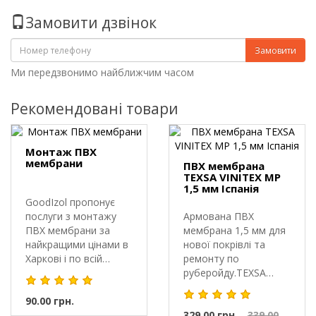
Замовити дзвінок
Замовити
Ми передзвонимо найближчим часом
Рекомендовані товари
Монтаж ПВХ
мембрани
ПВХ мембрана
TEXSA VINITEX MP
1,5 мм Іспанія
GoodIzol пропонує
послуги з монтажу
Армована ПВХ
ПВХ мембрани за
мембрана 1,5 мм для
найкращими цінами в
нової покрівлі та
Харкові і по всій
ремонту по
Україні. М..
руберойду.TEXSA
VINITEX MP 1,5 мм —
90.00 грн.
пр..
329.00 грн.
339.00