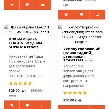
грн.
ПВХ мембрана
FLAGON SR 1,5 мм
SOPREMA Італія
Ухилоутворюючий
(клиновидний)
Армована італійська
утеплювач
SCANTERM для
ПВХ мембрана 1,5 мм
плоскої покрівлі
для довговічної
Клиновидна
плоскої
теплоізоляція для
покрівлі.FLAGON SR
формування ухилу,
1,5 мм SOPREMA — ..
контрухилу та
направленого
329.00 грн.
339.00
водовідведення на
грн.
плоскій ..
390.00 грн.