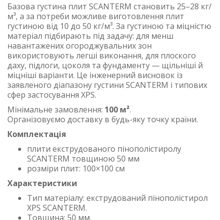
Базова густина плит SCANTERM становить 25–28 кг/
м³, а за потреби можливе виготовлення плит
густиною від 10 до 50 кг/м³. За густиною та міцністю
матеріал підбирають під задачу: для менш
навантажених огороджувальних зон
використовують легші виконання, для плоского
даху, підлоги, цоколя та фундаменту — щільніші й
міцніші варіанти. Це інженерний висновок із
заявленого діапазону густини SCANTERM і типових
сфер застосування XPS.
Мінімальне замовлення:
100 м²
.
Організовуємо доставку в будь-яку точку країни.
Комплектація
плити екструдованого пінополістиролу
SCANTERM товщиною 50 мм
розміри плит: 100×100 см
Характеристики
Тип матеріалу: екструдований пінополістирол
XPS SCANTERM.
Товщина: 50 мм.