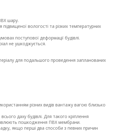
ПВХ шару.
ся підвищеної вологості та різких температурних
мовах поступової деформації будівлі.
еріал не ушкоджується.
атеріалу для подальшого проведення запланованих
використанням різних видів вантажу вагою близько
 всього даху будівлі. Для такого кріплення
жливлюють пошкодження ПВХ мембрани.
падку, якщо перші два способи з певних причин