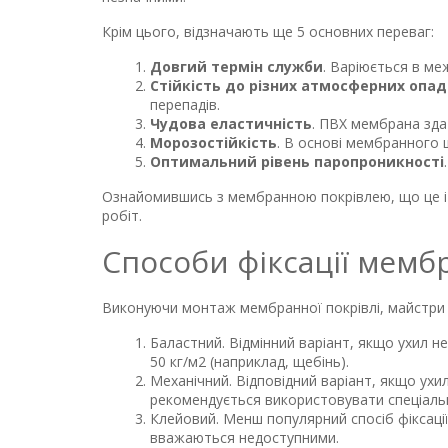
Крім цього, відзначають ще 5 основних переваг:
Довгий термін служби
. Варіюється в ме
Стійкість до різних атмосферних опад
перепадів.
Чудова еластичність
. ПВХ мембрана зда
Морозостійкість
. В основі мембранного ш
Оптимальний рівень паропроникності
Ознайомившись з мембранною покрівлею, що це і 
робіт.
Способи фіксації мемб
Виконуючи монтаж мембранної покрівлі, майстри 
Баластний
. Відмінний варіант, якщо ухил 
50 кг/м2 (наприклад, щебінь).
Механічний
. Відповідний варіант, якщо ухи
рекомендується використовувати спеціал
Клейовий
. Менш популярний спосіб фіксаці
вважаються недоступними.