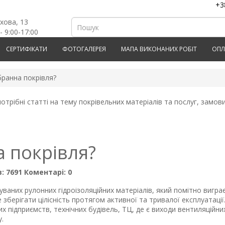
+3
рхова, 13
- 9:00-17:00
СЕРТИФІКАТИ
ФОТОГАЛЕРЕЯ
МАПА ВИКОНАНИХ РОБІТ
ОПЛ
ранна покрівля?
отрібні статті на тему покрівельних матеріалів та послуг, замов
 покрівля?
:
7691
Коментарі:
0
ваних рулонних гідроізоляційних матеріалів, який помітно виграє 
е зберігати цілісність протягом активної та тривалої експлуатаці
них підприємств, технічних будівель, ТЦ, де є виходи вентиляційн
.