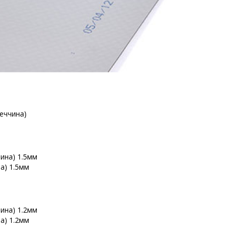
еччина)
а) 1.5мм
а) 1.2мм