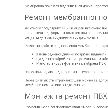
Мембранна покрівля відрізняється досить просто
Ремонт мембранної пок
До списку популярних ПВХ мембран включено ще о
починаючи з деформації полотен при неправильні
снігу з даху із застосуванням гострих лопат).
Ремонтні роботи з відновлення мембранної покрівл
З пошкодженої ділянки потрібно видалити в
Ця ділянка обробляється розчинником або
Майстер вирізує фрагмент мембрани ПВХ пе
Латку прикладають до поверхні і акуратно проко
Перевірити якість отриманих швів можна за допо
мембрани неможливо «підколупати».
Монтаж та ремонт ПВХ 
Компанія GoodIzol пропонує кваліфіковану допомо