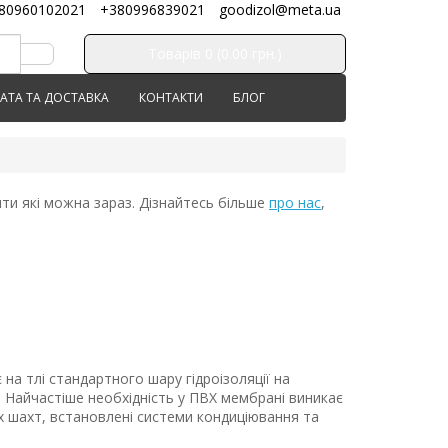
80960102021
+380996839021
goodizol@meta.ua
Товарів 0 (0.00 грн.)
АТА ТА ДОСТАВКА
КОНТАКТИ
БЛОГ
ити які можна зараз. Дізнайтесь більше
про нас
,
на тлі стандартного шару гідроізоляції на
ї. Найчастіше необхідність у ПВХ мембрані виникає
их шахт, встановлені системи кондиціювання та