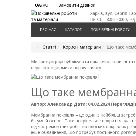
UA
/RU
Замовити дзвінок
Харків, вул. Сергія Та
Пн-Сб - 8:00-20:00, Нд 
ПРО НАС
КАТАЛОГ
ПОКРІВЕЛЬНІ РОБОТИ
Статті
Корисні матеріали
Що таке мемб
Ми завжди раді публікувати виключно корисні та п
перш ніж оформити першу заявку.
Що таке мембранна
Автор:
Александр
Дата:
04.02.2024
Переглядів
Мембранна покрівля – це один із найбільш затребу
бітумній основі. Таке покрівельне покриття здатн
під час ремонтних робіт на плоских покрівлях різ
інше обладнання, що потребує постійного догляду