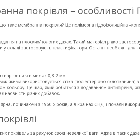
анна покрівля – особливості
 що таке мембранна покрівля? Це полімерна гідроізоляційна «кон
дання на плоских/пологих дахах. Такий матеріал рідко застосов
и у складі застосовують пластифікатори. Останні необхідні для
о варіюється в межах 0,8-2 мм.
 між якими використовується сітка (поліестер або склотканина) з
ком кольору. Це шар, який робиться з додаванням антипіренів, різ
ає наявність різних добавок.
рна, починаючи з 1960-х років, а в країнах СНД її почали викори
покрівлі
их покрівель за рахунок своєї невеликої ваги. Адже в таких даха