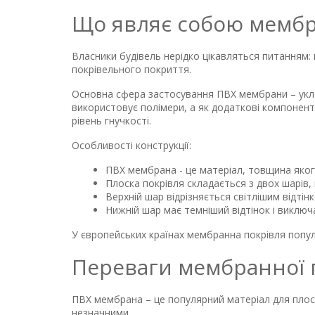
Що являє собою мембр
Власники будівель нерідко цікавляться питанням:
покрівельного покриття.
Основна сфера застосування ПВХ мембрани – укла
використовує полімери, а як додаткові компонент
рівень гнучкості.
Особливості конструкції:
ПВХ мембрана - це матеріал, товщина яког
Плоска покрівля складається з двох шарів,
Верхній шар відрізняється світлішим відтін
Нижній шар має темніший відтінок і виключ
У європейських країнах мембранна покрівля популя
Переваги мембранної 
ПВХ мембрана – це популярний матеріал для плоск
незначними.