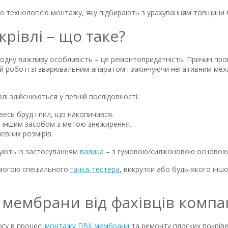
ю технологією монтажу, яку підбирають з урахуванням товщини м
рівлі – що таке?
дну важливу особливість – це ремонтопридатність. Причин пров
й роботі зі зварювальним апаратом і закінчуючи негативним мех
і здійснюються у певній послідовності:
есь бруд і пил, що накопичився.
 іншим засобом з метою знежирення.
вних розмірів.
чують із застосуванням
валика
– з гумовою/силіконовою основою
могою спеціального
гачка-тестера
, викрутки або будь-якого іншо
мембрани від фахівців компан
гу в процесі
монтажу ПВХ мембрани
та ремонту плоских покріве