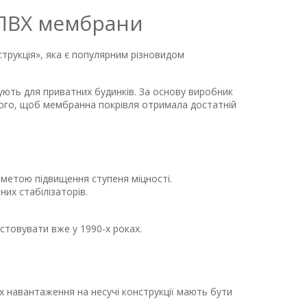
 ПВХ мембрани
струкція», яка є популярним різновидом
ують для приватних будинків. За основу виробник
 того, щоб мембранна покрівля отримала достатній
 метою підвищення ступеня міцності.
них стабілізаторів.
стовувати вже у 1990-х роках.
х навантаження на несучі конструкції мають бути