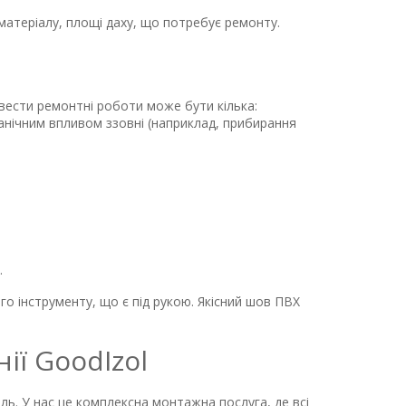
атеріалу, площі даху, що потребує ремонту.
ести ремонтні роботи може бути кілька:
анічним впливом ззовні (наприклад, прибирання
.
го інструменту, що є під рукою. Якісний шов ПВХ
ії GoodIzol
ль. У нас це комплексна монтажна послуга, де всі