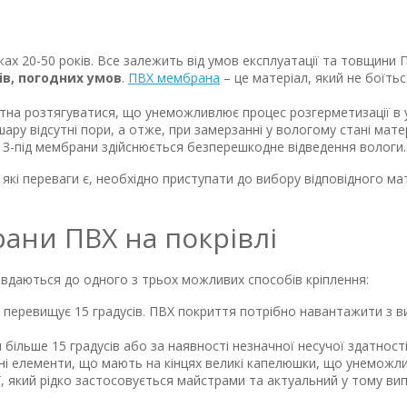
жах 20-50 років. Все залежить від умов експлуатації та товщини 
ів, погодних умов
.
ПВХ мембрана
– це матеріал, який не боїть
тна розтягуватися, що унеможливлює процес розгерметизації в у
ару відсутні пори, а отже, при замерзанні у вологому стані мат
. З-під мембрани здійснюється безперешкодне відведення вологи.
які переваги є, необхідно приступати до вибору відповідного м
рани ПВХ на покрівлі
вдаються до одного з трьох можливих способів кріплення:
не перевищує 15 градусів. ПВХ покриття потрібно навантажити з 
л більше 15 градусів або за наявності незначної несучої здатності
ьні елементи, що мають на кінцях великі капелюшки, що унемо
ї, який рідко застосовується майстрами та актуальний у тому ви