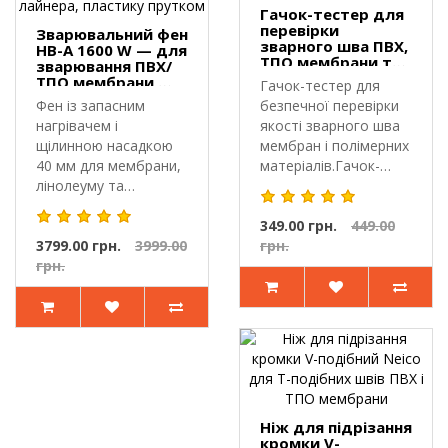
Гачок-тестер для
перевірки
Зварювальний фен
зварного шва ПВХ,
HB-A 1600 W — для
ТПО мембрани та
зварювання ПВХ/
ін.
ТПО мембрани,
Гачок-тестер для
тенту, лайнера,
Фен із запасним
безпечної перевірки
пластику прутком
нагрівачем і
якості зварного шва
щілинною насадкою
мембран і полімерних
40 мм для мембрани,
матеріалів.Гачок-
лінолеуму та
тесте..
пластику.HB-A 1600
W..
349.00 грн.
449.00
3799.00 грн.
3999.00
грн.
грн.
Ніж для підрізання
кромки V-