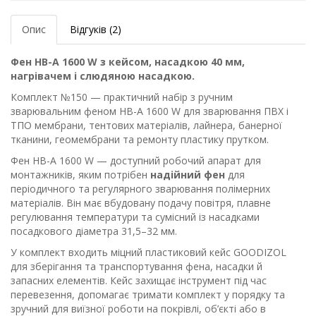
Опис
Відгуків (2)
Фен HB-A 1600 W з кейсом, насадкою 40 мм,
нагрівачем і слюдяною насадкою.
Комплект №150 — практичний набір з ручним
зварювальним феном HB-A 1600 W для зварювання ПВХ і
ТПО мембрани, тентових матеріалів, лайнера, банерної
тканини, геомембрани та ремонту пластику прутком.
Фен HB-A 1600 W — доступний робочий апарат для
монтажників, яким потрібен
надійний фен
для
періодичного та регулярного зварювання полімерних
матеріалів. Він має вбудовану подачу повітря, плавне
регулювання температури та сумісний із насадками
посадкового діаметра 31,5–32 мм.
У комплект входить міцний пластиковий кейс GOODIZOL
для зберігання та транспортування фена, насадки й
запасних елементів. Кейс захищає інструмент під час
перевезення, допомагає тримати комплект у порядку та
зручний для виїзної роботи на покрівлі, об’єкті або в