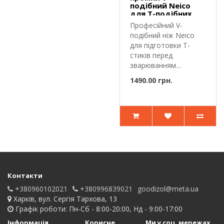
подібний Neico
для Т-подібних
швів ПВХ і ТПО
Професійний V-
мембрани
подібний ніж Neico
для підготовки Т-
стиків перед
зварюванням
мембрани.V-подібний
1490.00 грн.
ніж N..
Контакти
+380960102021
+380996839021
goodizol@meta.ua
Харків, вул. Сергія Тархова, 13
Графік роботи: Пн-Сб - 8:00-20:00, Нд - 9:00-17:00
Інформація
Корисне
Ми у соц. мережах