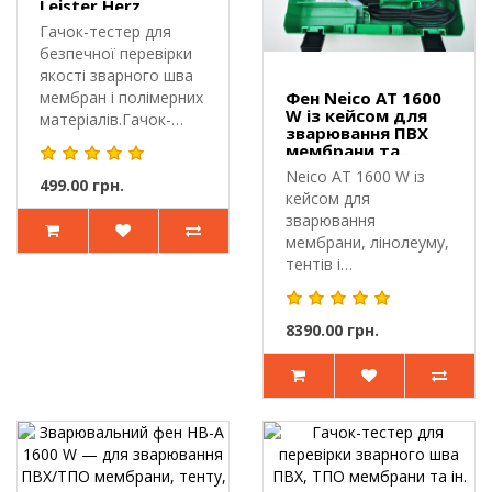
Leister Herz
Гачок-тестер для
безпечної перевірки
якості зварного шва
мембран і полімерних
Фен Neico AT 1600
W із кейсом для
матеріалів.Гачок-
зварювання ПВХ
тесте..
мембрани та
лінолеуму
Neico AT 1600 W із
499.00 грн.
кейсом для
зварювання
мембрани, лінолеуму,
тентів і
пластику.Neico AT
1600 W із к..
8390.00 грн.