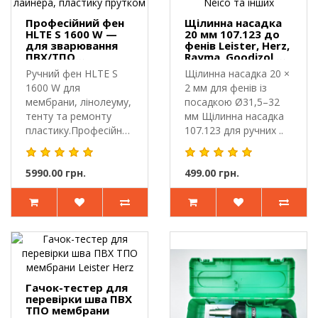
Професійний фен
Щілинна насадка
HLTE S 1600 W —
20 мм 107.123 до
для зварювання
фенів Leister, Herz,
ПВХ/ТПО
Rayma, Goodizol,
мембрани, тенту,
Neico та інших
Ручний фен HLTE S
Щілинна насадка 20 ×
лайнера, пластику
1600 W для
2 мм для фенів із
прутком
мембрани, лінолеуму,
посадкою Ø31,5–32
тенту та ремонту
мм Щілинна насадка
пластику.Професійний
107.123 для ручних ..
фен HLTE S 1..
5990.00 грн.
499.00 грн.
Гачок-тестер для
перевірки шва ПВХ
ТПО мембрани