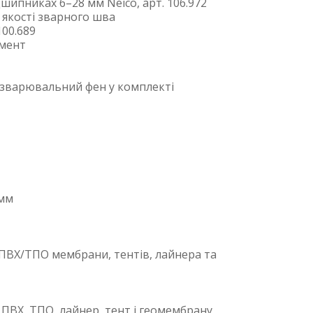
шипниках 6–28 мм Neico, арт. 106.972
 якості зварного шва
100.689
емент
 зварювальний фен у комплекті
 мм
ПВХ/ТПО мембрани, тентів, лайнера та
ПВХ, ТПО, лайнер, тент і геомембрану