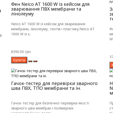
Фен Neico AT 1600 W із кейсом для
зварювання ПВХ мембрани та
З
я
лінолеуму
з
т
Neico AT 1600 W із кейсом для зварювання
мембрани, лінолеуму, тентів і пластику.Neico AT
Ф
1600 W із к..
м
й
W.
8390.00 грн.
37
Купити
Гачок-тестер для перевірки зварного
Н
шва ПВХ, ТПО мембрани та ін.
N
м
Гачок-тестер для безпечної перевірки якості
П
зварного шва мембран і полімерних
с