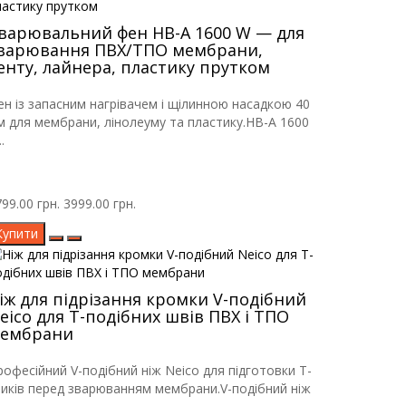
варювальний фен HB-A 1600 W — для
варювання ПВХ/ТПО мембрани,
енту, лайнера, пластику прутком
ен із запасним нагрівачем і щілинною насадкою 40
м для мембрани, лінолеуму та пластику.HB-A 1600
.
99.00 грн.
3999.00 грн.
Купити
іж для підрізання кромки V-подібний
eico для Т-подібних швів ПВХ і ТПО
ембрани
рофесійний V-подібний ніж Neico для підготовки Т-
тиків перед зварюванням мембрани.V-подібний ніж