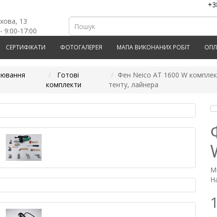
+3
рхова, 13
- 9:00-17:00
СЕРТИФІКАТИ
ФОТОГАЛЕРЕЯ
МАПА ВИКОНАНИХ РОБІТ
ОПЛ
рювання
Готові
Фен Neico AT 1600 W компле
комплекти
тенту, лайнера
М
На