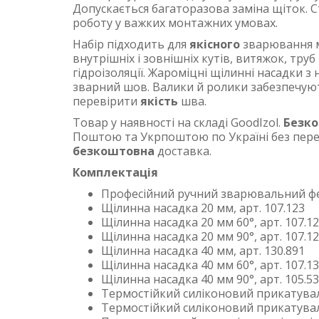
Допускається багаторазова заміна щіток. С
роботу у важких монтажних умовах.
Набір підходить для
якісного
зварювання м
внутрішніх і зовнішніх кутів, витяжок, тру
гідроізоляції. Жароміцні щілинні насадки з
зварний шов. Валики й ролики забезпечуют
перевірити
якість
шва.
Товар у наявності на складі GoodIzol.
Безк
Поштою та Укрпоштою по Україні без перед
безкоштовна
доставка.
Комплектація
Професійний ручний зварювальний фен
Щілинна насадка 20 мм, арт. 107.123
Щілинна насадка 20 мм 60°, арт. 107.1
Щілинна насадка 20 мм 90°, арт. 107.1
Щілинна насадка 40 мм, арт. 130.891
Щілинна насадка 40 мм 60°, арт. 107.1
Щілинна насадка 40 мм 90°, арт. 105.5
Термостійкий силіконовий прикатуваль
Термостійкий силіконовий прикатуваль