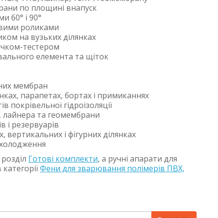
рани по площині внапуск
и 60° і 90°
овими роликами
ком на вузьких ділянках
гачком-тестером
івального елемента та щіток
них мембран
ках, парапетах, бортах і примиканнях
ів покрівельної гідроізоляції
, лайнера та геомембрани
в і резервуарів
 вертикальних і фігурних ділянках
 охолодження
 розділ
Готові комплекти
, а ручні апарати для
 категорії
Фени для зварювання полімерів ПВХ,