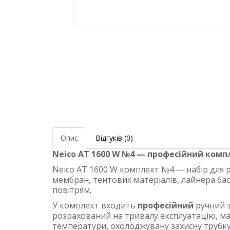
Опис
Відгуків (0)
Neico AT 1600 W №4 — професійний комп
Neico AT 1600 W комплект №4 — набір для 
мембран, тентових матеріалів, лайнера ба
повітрям.
У комплект входить
професійний
ручний з
розрахований на тривалу експлуатацію, ма
температури, охолоджувану захисну трубку