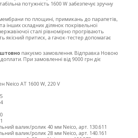
табільна потужність 1600 W забезпечує зручну
ембрани по площині, примикань до парапетів,
б та інших складних ділянок покрівельної
 нержавіючої сталі рівномірно прогрівають
ь якісний притиск, а гачок-тестер допомагає
оштовно
пакуємо замовлення. Відправка Новою
оплати. При замовленні від 9000 грн діє
 Neico AT 1600 W, 220 V
25
24
30
31
ний валик/ролик 40 мм Neico, арт. 130.611
ний валик/ролик 28 мм Neico, арт. 140.161