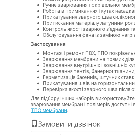
Ручне зварювання покрівельної мемб
Робота в примиканнях і кутах насадкам
Прикатування зварного шва силікон
Притискання матеріалу латунним роли
Контроль якості зварного з’єднання 
Обслуговування фена із заміною нагр
Застосування
Монтаж і ремонт ПВХ, ТПО покрівель
Зварювання мембрани на прямих ділян
Зварювання внутрішніх і зовнішніх кут
Зварювання тентів, банерної тканини
Герметизація басейнів, штучних ставкі
Прикатування швів на горизонтальних,
Перевірка якості зварного шва після
Для підбору інших наборів використовуйте
зварювання мембран і полімерів доступні в
ТПО мембрани
.
Замовити дзвінок