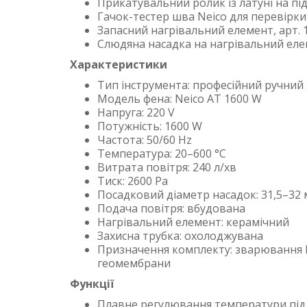
Прикатувальний ролик із латуні на під
Гачок-тестер шва Neico для перевірки
Запасний нагрівальний елемент, арт. 
Слюдяна насадка на нагрівальний ел
Характеристики
Тип інструмента: професійний ручний
Модель фена: Neico AT 1600 W
Напруга: 220 V
Потужність: 1600 W
Частота: 50/60 Hz
Температура: 20–600 °C
Витрата повітря: 240 л/хв
Тиск: 2600 Pa
Посадковий діаметр насадок: 31,5–32
Подача повітря: вбудована
Нагрівальний елемент: керамічний
Захисна трубка: охолоджувана
Призначення комплекту: зварювання 
геомембрани
Функції
Плавне регулювання температури під 