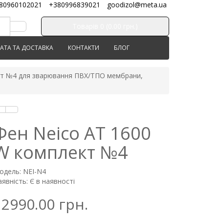
80960102021
+380996839021
goodizol@meta.ua
Товарів 0 (0.00 грн.)
АТА ТА ДОСТАВКА
КОНТАКТИ
БЛОГ
кт №4 для зварювання ПВХ/ТПО мембрани,
Фен Neico AT 1600
W комплект №4
одель: NEI-N4
явність: Є в наявності
12990.00 грн.