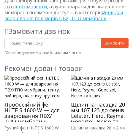
Для підбору інших наборів використовуйте розділ
Готові комплекти
, а ручні апарати для зварювання
мембран і полімерів доступні в категорії
Фени для
зварювання полімерів ПВХ, ТПО мембрани
.
Замовити дзвінок
Замовити
Ми передзвонимо найближчим часом
Рекомендовані товари
Професійний фен
Щілинна насадка 20
HLTE S 1600 W — для
мм 107.123 до фенів
зварювання ПВХ/
Leister, Herz, Rayma,
ТПО мембрани,
Goodizol, Neico та
тенту, лайнера,
інших
Ручний фен HLTE S 1600 W
Щілинна насадка 20 × 2 мм
пластику прутком