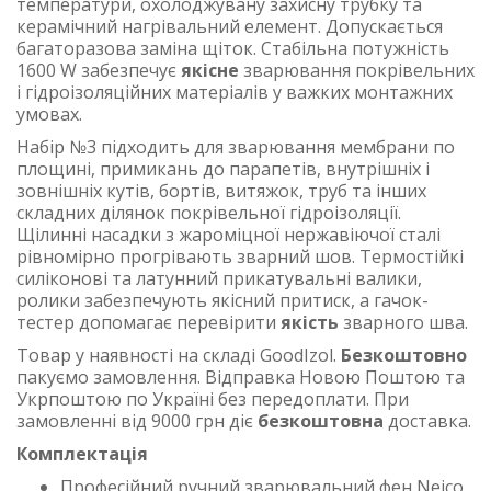
температури, охолоджувану захисну трубку та
керамічний нагрівальний елемент. Допускається
багаторазова заміна щіток. Стабільна потужність
1600 W забезпечує
якісне
зварювання покрівельних
і гідроізоляційних матеріалів у важких монтажних
умовах.
Набір №3 підходить для зварювання мембрани по
площині, примикань до парапетів, внутрішніх і
зовнішніх кутів, бортів, витяжок, труб та інших
складних ділянок покрівельної гідроізоляції.
Щілинні насадки з жароміцної нержавіючої сталі
рівномірно прогрівають зварний шов. Термостійкі
силіконові та латунний прикатувальні валики,
ролики забезпечують якісний притиск, а гачок-
тестер допомагає перевірити
якість
зварного шва.
Товар у наявності на складі GoodIzol.
Безкоштовно
пакуємо замовлення. Відправка Новою Поштою та
Укрпоштою по Україні без передоплати. При
замовленні від 9000 грн діє
безкоштовна
доставка.
Комплектація
Професійний ручний зварювальний фен Neico