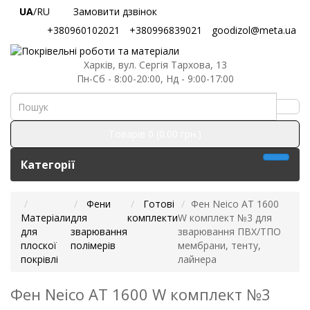
UA
/RU
Замовити дзвінок
+380960102021
+380996839021
goodizol@meta.ua
Харків, вул. Сергія Тархова, 13
Пн-Сб - 8:00-20:00, Нд - 9:00-17:00
Товарів 0 (0.00 грн.)
Категорії
Фени
Готові
Фен Neico AT 1600
Матеріали
для
комплекти
W комплект №3 для
для
зварювання
зварювання ПВХ/ТПО
плоскої
полімерів
мембрани, тенту,
покрівлі
лайнера
Фен Neico AT 1600 W комплект №3