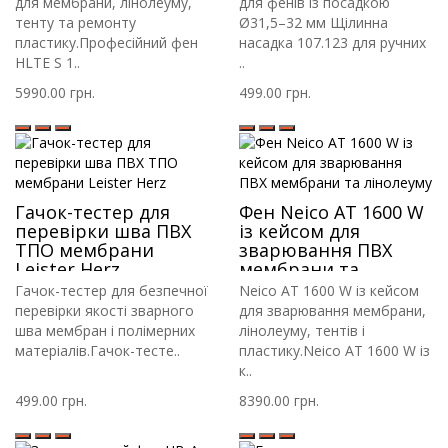
для мембрани, лінолеуму,
для фенів із посадкою
тенту та ремонту
Ø31,5–32 мм Щілинна
пластику.Професійний фен
насадка 107.123 для ручних
HLTE S 1..
..
5990.00 грн.
499.00 грн.
Гачок-тестер для
Фен Neico AT 1600 W
перевірки шва ПВХ
із кейсом для
ТПО мембрани
зварювання ПВХ
Leister Herz
мембрани та
лінолеуму
Гачок-тестер для безпечної
Neico AT 1600 W із кейсом
перевірки якості зварного
для зварювання мембрани,
шва мембран і полімерних
лінолеуму, тентів і
матеріалів.Гачок-тесте..
пластику.Neico AT 1600 W із
к..
499.00 грн.
8390.00 грн.