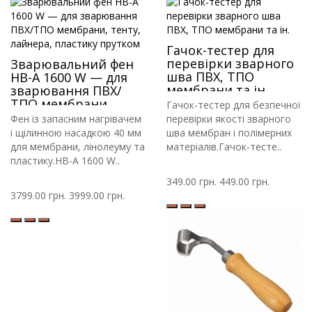
Гачок-тестер для
перевірки зварного
Зварювальний фен
шва ПВХ, ТПО
HB-A 1600 W — для
мембрани та ін.
зварювання ПВХ/
ТПО мембрани,
Гачок-тестер для безпечної
тенту, лайнера,
Фен із запасним нагрівачем
перевірки якості зварного
пластику прутком
і щілинною насадкою 40 мм
шва мембран і полімерних
для мембрани, лінолеуму та
матеріалів.Гачок-тесте..
пластику.HB-A 1600 W..
349.00 грн.
449.00 грн.
3799.00 грн.
3999.00 грн.