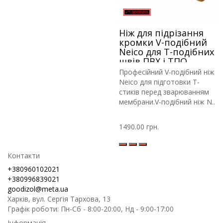
Ніж для підрізання
кромки V-подібний
Neico для Т-подібних
швів ПВХ і ТПО
мембрани
Професійний V-подібний ніж
Neico для підготовки Т-
стиків перед зварюванням
мембрани.V-подібний ніж N..
1490.00 грн.
Контакти
+380960102021
+380996839021
goodizol@meta.ua
Харків, вул. Сергія Тархова, 13
Графік роботи: Пн-Сб - 8:00-20:00, Нд - 9:00-17:00
Інформація