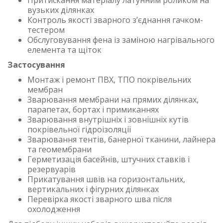
Притискання матеріалу латунним роликом на
вузьких ділянках
Контроль якості зварного з’єднання гачком-
тестером
Обслуговування фена із заміною нагрівального
елемента та щіток
Застосування
Монтаж і ремонт ПВХ, ТПО покрівельних
мембран
Зварювання мембрани на прямих ділянках,
парапетах, бортах і примиканнях
Зварювання внутрішніх і зовнішніх кутів
покрівельної гідроізоляції
Зварювання тентів, банерної тканини, лайнера
та геомембрани
Герметизація басейнів, штучних ставків і
резервуарів
Прикатування швів на горизонтальних,
вертикальних і фігурних ділянках
Перевірка якості зварного шва після
охолодження