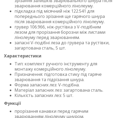
зрізання залишків зварювального шнура після
зварювання комерційного лінолеуму.
підкладка під місячний ніж 122.541 для
попереднього зрізання ще гарячого шнура
після зварювання комерційного лінолеуму.
грувер 106.966, ніж-рустівка з V-подібним
лезом для прорізання борозни між листами
лінолеуму перед зварюванням.
запасні V-подібні леза до грувера та рустівки,
загартована сталь, 5 шт.
Характеристики
Тип: комплект ручного інструменту для
монтажу комерційного лінолеуму.
Призначення: підготовка стику під гаряче
зварювання та підрізання шнура.
Форма запасних лез: V-подібна.
Матеріал запасних лез: загартована сталь.
Кількість запасних лез: 5 шт.
Функції
прорізання канавки перед гарячим
зварюванням лінолеуму шнуром.