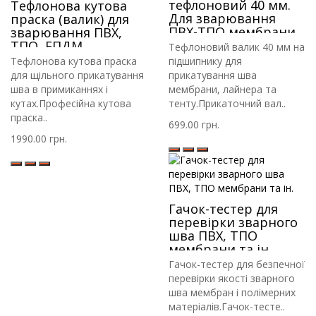
тефлоновий 40 мм.
Тефлонова кутова
Для зварювання
праска (валик) для
ПВХ-ТПО мембрани,
зварювання ПВХ,
лайнера, тенту
ТПО, ЕПДМ
Тефлоновий валик 40 мм на
мембрани, Лайнера
Тефлонова кутова праска
підшипнику для
для басейну
для щільного прикатування
прикатування шва
шва в примиканнях і
мембрани, лайнера та
кутах.Професійна кутова
тенту.Прикаточний вал..
праска..
699.00 грн.
1990.00 грн.
Гачок-тестер для
перевірки зварного
шва ПВХ, ТПО
мембрани та ін.
Гачок-тестер для безпечної
перевірки якості зварного
шва мембран і полімерних
матеріалів.Гачок-тесте..