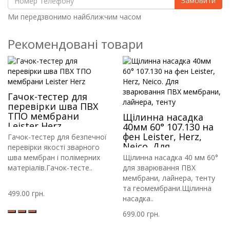
Замовити
Ми передзвонимо найближчим часом
Рекомендовані товари
Гачок-тестер для
перевірки шва ПВХ
ТПО мембрани
Щілинна насадка
Leister Herz
40мм 60° 107.130 на
фен Leister, Herz,
Гачок-тестер для безпечної
Neico. Для
перевірки якості зварного
зварювання ПВХ
шва мембран і полімерних
Щілинна насадка 40 мм 60°
мембрани, лайнера,
матеріалів.Гачок-тесте..
для зварювання ПВХ
тенту
мембрани, лайнера, тенту
та геомембрани.Щілинна
499.00 грн.
насадка..
699.00 грн.