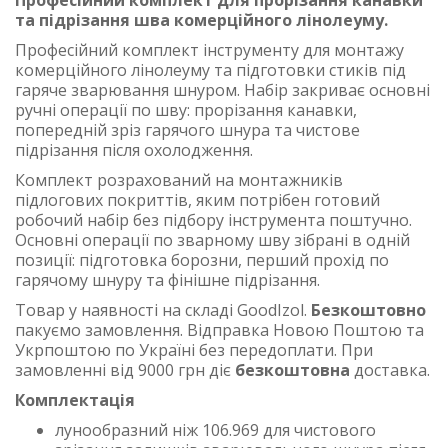
Професійний комплект для прорізання канавки
та підрізання шва комерційного лінолеуму.
Професійний комплект інструменту для монтажу
комерційного лінолеуму та підготовки стиків під
гаряче зварювання шнуром. Набір закриває основні
ручні операції по шву: прорізання канавки,
попередній зріз гарячого шнура та чистове
підрізання після охолодження.
Комплект розрахований на монтажників
підлогових покриттів, яким потрібен готовий
робочий набір без підбору інструмента поштучно.
Основні операції по зварному шву зібрані в одній
позиції: підготовка борозни, перший прохід по
гарячому шнуру та фінішне підрізання.
Товар у наявності на складі GoodIzol.
Безкоштовно
пакуємо замовлення. Відправка Новою Поштою та
Укрпоштою по Україні без передоплати. При
замовленні від 9000 грн діє
безкоштовна
доставка.
Комплектація
лунообразний ніж 106.969 для чистового