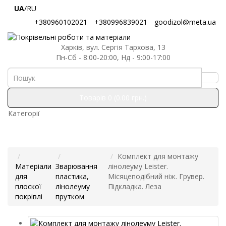
UA
/RU
+380960102021
+380996839021
goodizol@meta.ua
Харків, вул. Сергія Тархова, 13
Пн-Сб - 8:00-20:00, Нд - 9:00-17:00
Товарів 0 (0.00 грн.)
Категорії
Комплект для монтажу
Матеріали
Зварювання
лінолеуму Leister.
для
пластика,
Місяцеподібний ніж. Грувер.
плоскої
лінолеуму
Підкладка. Леза
покрівлі
прутком