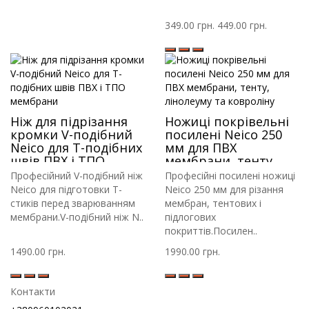
349.00 грн.
449.00 грн.
Ніж для підрізання
Ножиці покрівельні
кромки V-подібний
посилені Neico 250
Neico для Т-подібних
мм для ПВХ
швів ПВХ і ТПО
мембрани, тенту,
мембрани
лінолеуму та
Професійний V-подібний ніж
Професійні посилені ножиці
ковроліну
Neico для підготовки Т-
Neico 250 мм для різання
стиків перед зварюванням
мембран, тентових і
мембрани.V-подібний ніж N..
підлогових
покриттів.Посилен..
1490.00 грн.
1990.00 грн.
Контакти