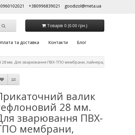
80960102021
+380996839021
goodizol@meta.ua
Товарів 0 (0.00 грн.)
плата та доставка
Контакти
Блог
28 мм. Для зварювання ПВХ-ТПО мембрани, лайнера, тенту
Прикаточний валик
тефлоновий 28 мм.
Для зварювання ПВХ-
ТПО мембрани,