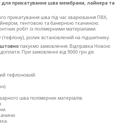
 для прикатування шва мембрани, лайнера та
го прикатування шва під час зварювання ПВХ,
лайнером, тентовою та банерною тканиною.
онтних робіт із полімерними матеріалами.
 (тефлону), ролик встановлений на підшипнику.
оштовно
пакуємо замовлення. Відправка Новою
оплати. При замовленні від 9000 грн діє
ий тефлоновий.
н).
арного шва полімерних матеріалів.
.
ни.
канини.
вка.