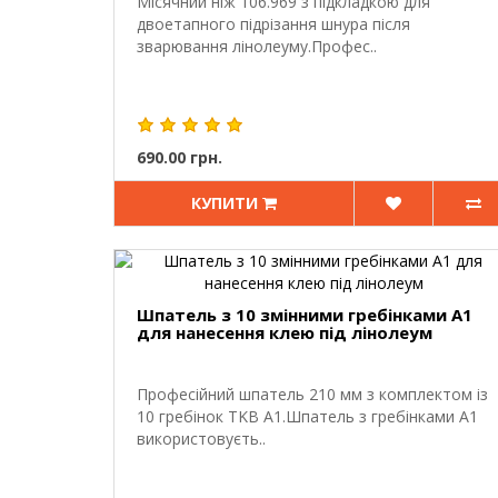
Місячний ніж 106.969 з підкладкою для
двоетапного підрізання шнура після
зварювання лінолеуму.Профес..
690.00 грн.
КУПИТИ
Шпатель з 10 змінними гребінками A1
для нанесення клею під лінолеум
Професійний шпатель 210 мм з комплектом із
10 гребінок TKB A1.Шпатель з гребінками A1
використовуєть..