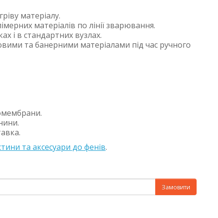
ріву матеріалу.
мерних матеріалів по лінії зварювання.
ах і в стандартних вузлах.
вими та банерними матеріалами під час ручного
еомембрани.
нини.
авка.
тини та аксесуари до фенів
.
Замовити