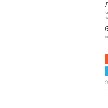
М
На
6
Кі