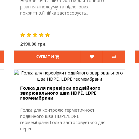
Нержавіюча лінійка 205 см для точного
різання лінолеуму та підлогових
покриттів.Лінійка застосовуєть..
2190.00 грн.
КУПИТИ
Голка для перевірки подвійного
зварювального шва HDPE, LDPE
геомембрани
Голка для контролю герметичності
подвійного шва HDPE/LDPE
геомембрани.Голка застосовується для
перев..