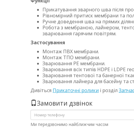
Функції
Прикатування зварного шва після прог
Рівномірний притиск мембрани та полі
Ручне доведення шва на прямих ділянк
Робота з мембраною, лайнером, тенто
зварювання гарячим повітрям.
Застосування
Монтаж ПВХ мембрани.
Монтаж ТПО мембрани.
Зварювання PE мембрани.
Зварювання всіх типів HDPE і LDPE г
Зварювання тентової та банерної тка
Зварювання лайнера для басейну та ст
Дивіться
Прикаточні ролики
і розділ
Запчас
Замовити дзвінок
Ми передзвонимо найближчим часом