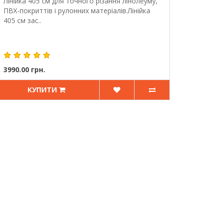
Лінійка 405 см для точного різання лінолеуму,
ПВХ-покриттів і рулонних матеріалів.Лінійка
405 см зас..
3990.00 грн.
КУПИТИ