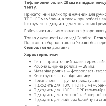
Тефлоновий ролик 28 мм на підшипнику
тенту.
Прикаточний валик призначений для ручно
ТПО і PE мембрани, а також при роботі з 
Інструмент підходить для монтажних і рем
Робоча частина виготовлена з фторопласту
Товар у наявності на складі GoodIzol.
Безк
Поштою та Укрпоштою по Україні без перед
безкоштовна
доставка.
Характеристики
Тип — прикаточний валик термостійк
Робоча ширина ролика — 28 мм.
Матеріал ролика — фторопласт (тефло
Конструкція — на підшипнику.
Призначення — ручне прикатування зв
Підходить для ПВХ, ТПО і PE мембрани
Підходить для HDPE і LDPE геомембра
Підходить для тентової та банерної т
Підходить для лайнера басейну та ста