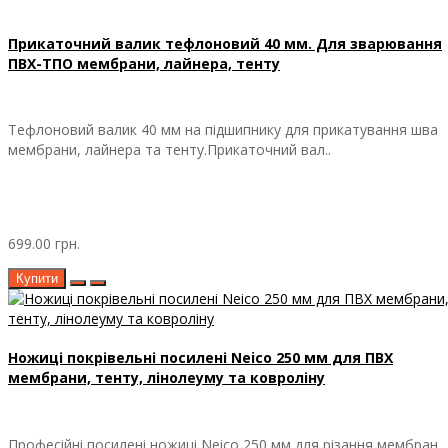
Прикаточний валик тефлоновий 40 мм. Для зварювання
ПВХ-ТПО мембрани, лайнера, тенту
Тефлоновий валик 40 мм на підшипнику для прикатування шва
мембрани, лайнера та тенту.Прикаточний вал..
699.00 грн.
Купити
Ножиці покрівельні посилені Neico 250 мм для ПВХ
мембрани, тенту, лінолеуму та ковроліну
Професійні посилені ножиці Neico 250 мм для різання мембран,