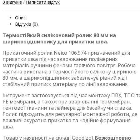
0 відгуків
/
Написати відгук
Опис
Відгуків (0)
Термостійкий силіконовий ролик 80 мм на
шарикопідшипнику для прикатки шва.
Прикаточний ролик Neico 106.974 призначений для
прикатки шва під час зварювання полімерних
матеріалів ручними фенами гарячого повітря. Робоча
частина виконана з термостійкого силікону шириною
80 мм, а шарикопідшипник забезпечує рівний хід і
стабільний притиск матеріалу по лінії зварювання.
Інструмент застосовується під час монтажу ПВХ, ТПО т
PE мембрани, а також при зварюванні геомембран,
тентової тканини та лайнера для басейну чи ставка.
Ролик підходить для регулярної монтажної роботи, де
важливі акуратна прикатка та надійне формування
шва.
Товар у наявності на складі GoodIzol.
Безкоштовно