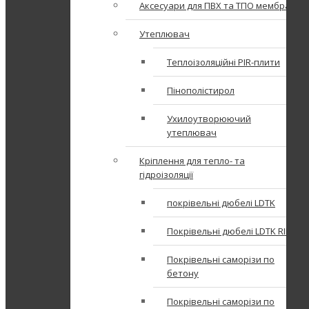
Аксесуари для ПВХ та ТПО мембран
Утеплювач
Теплоізоляційні PIR-плити
Пінополістирол
Ухилоутворюючий
утеплювач
Кріплення для тепло- та
гідроізоляції
покрівельні дюбелі LDTK
Покрівельні дюбелі LDTK RIF
Покрівельні саморізи по
бетону
Покрівельні саморізи по