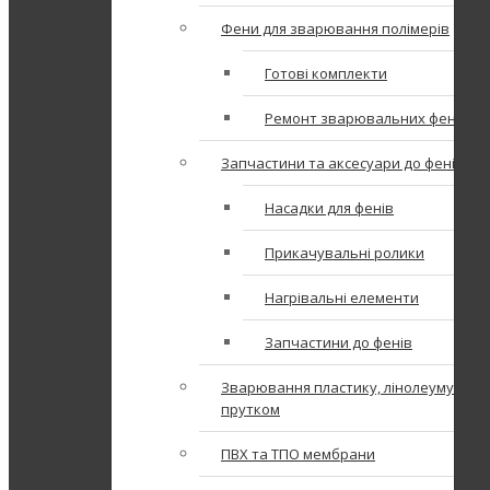
Фени для зварювання полімерів
Готові комплекти
Ремонт зварювальних фенів
Запчастини та аксесуари до фенів
Насадки для фенів
Прикачувальні ролики
Нагрівальні елементи
Запчастини до фенів
Зварювання пластику, лінолеуму
прутком
ПВХ та ТПО мембрани