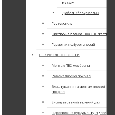
металу
Дюбелі Rif покрівельні
Геотекстиль
Притискна планка. ПВХ ТПО жесть
Герметик поліуретановий
ПОКРІВЕЛЬНІ РОБОТИ
Монтаж ПВХ мембрани
Ремонт плоскої покрівлі
Влаштування та монтаж плоскої
покрівлі
Експлуатований зелений дах
Гідроізоляція фундаменту, підвалу,