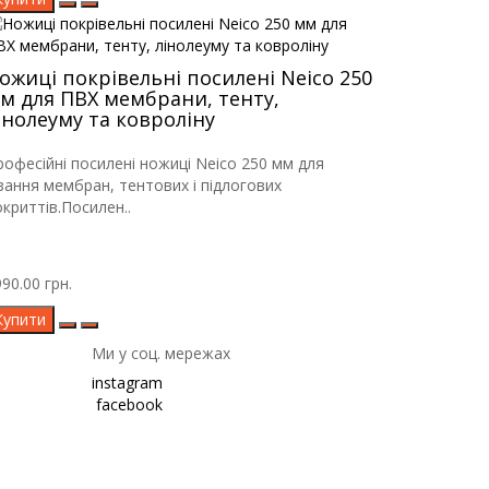
ожиці покрівельні посилені Neico 250
м для ПВХ мембрани, тенту,
інолеуму та ковроліну
рофесійні посилені ножиці Neico 250 мм для
ізання мембран, тентових і підлогових
окриттів.Посилен..
90.00 грн.
Купити
Ми у соц. мережах
instagram
facebook