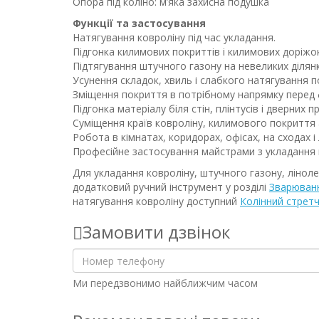
Опора під коліно: м’яка захисна подушка
Функції та застосування
Натягування ковроліну під час укладання.
Підгонка килимових покриттів і килимових доріжок
Підтягування штучного газону на невеликих ділянк
Усунення складок, хвиль і слабкого натягування п
Зміщення покриття в потрібному напрямку перед ф
Підгонка матеріалу біля стін, плінтусів і дверних пр
Суміщення країв ковроліну, килимового покриття 
Робота в кімнатах, коридорах, офісах, на сходах і
Професійне застосування майстрами з укладання к
Для укладання ковроліну, штучного газону, лінол
додатковий ручний інструмент у розділі
Зварюванн
натягування ковроліну доступний
Колінний стретч
Замовити дзвінок
Ми передзвонимо найближчим часом