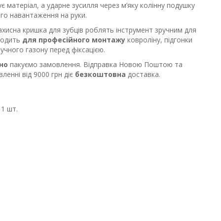
 матеріал, а ударне зусилля через м’яку колінну подушку
го навантаження на руки.
ахисна кришка для зубців роблять інструмент зручним для
ходить
для професійного монтажу
ковроліну, підгонки
учного газону перед фіксацією.
но
пакуємо замовлення. Відправка Новою Поштою та
ленні від 9000 грн діє
безкоштовна
доставка.
1 шт.