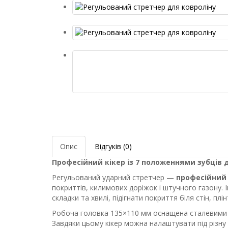
Опис
Відгуків (0)
Професійний кікер із 7 положеннями зубців д
Регульований ударний стретчер —
професійний 
покриттів, килимових доріжок і штучного газону.
складки та хвилі, підігнати покриття біля стін, плін
Робоча головка 135×110 мм оснащена сталевими 
Завдяки цьому кікер можна налаштувати під різн