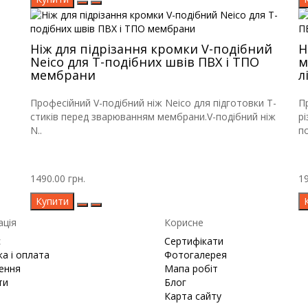
Ніж для підрізання кромки V-подібний
Н
Neico для Т-подібних швів ПВХ і ТПО
м
мембрани
л
Професійний V-подібний ніж Neico для підготовки Т-
П
стиків перед зварюванням мембрани.V-подібний ніж
р
N..
п
1490.00 грн.
19
Купити
ація
Корисне
с
Сертифікати
а і оплата
Фотогалерея
ення
Мапа робіт
ти
Блог
Карта сайту