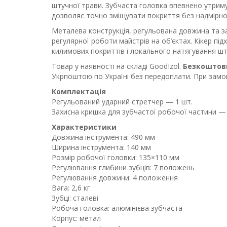
штучної трави. Зубчаста головка впевнено утримує
дозволяє точно зміщувати покриття без надмірно
Металева конструкція, регульована довжина та з
регулярної роботи майстрів на об’єктах. Кікер під
килимових покриттів і локального натягування шт
Товар у наявності на складі GoodIzol.
Безкоштов
Укрпоштою по Україні без передоплати. При замов
Комплектація
Регульований ударний стретчер — 1 шт.
Захисна кришка для зубчастої робочої частини — 
Характеристики
Довжина інструмента: 490 мм
Ширина інструмента: 140 мм
Розмір робочої головки: 135×110 мм
Регулювання глибини зубців: 7 положень
Регулювання довжини: 4 положення
Вага: 2,6 кг
Зубці: сталеві
Робоча головка: алюмінієва зубчаста
Корпус: метал