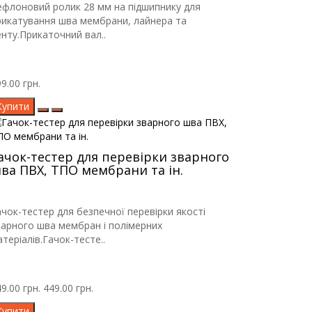
ефлоновий ролик 28 мм на підшипнику для
рикатування шва мембрани, лайнера та
енту.Прикаточний вал..
9.00 грн.
Купити
ачок-тестер для перевірки зварного
ва ПВХ, ТПО мембрани та ін.
ачок-тестер для безпечної перевірки якості
варного шва мембран і полімерних
теріалів.Гачок-тесте..
9.00 грн.
449.00 грн.
Купити