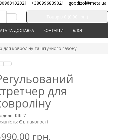
80960102021
+380996839021
goodizol@meta.ua
Товарів 0 (0.00 грн.)
АТА ТА ДОСТАВКА
КОНТАКТИ
БЛОГ
р для ковроліну та штучного газону
Регульований
стретчер для
ковроліну
одель: KIK-7
явність: Є в наявності
5990.00 грн.