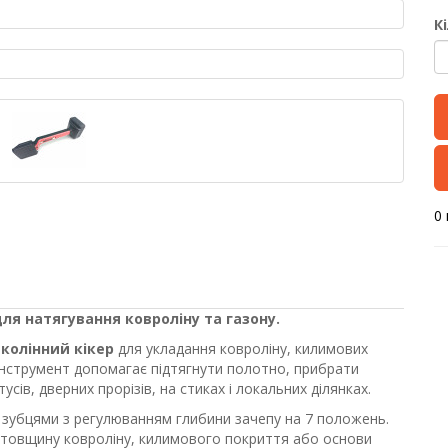
К
0 
ля натягування ковроліну та газону.
колінний кікер
для укладання ковроліну, килимових
 Інструмент допомагає підтягнути полотно, прибрати
тусів, дверних прорізів, на стиках і локальних ділянках.
зубцями з регулюванням глибини зачепу на 7 положень.
у товщину ковроліну, килимового покриття або основи