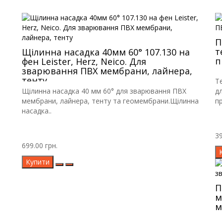
П
т
Щілинна насадка 40мм 60° 107.130 на
п
фен Leister, Herz, Neico. Для
зварювання ПВХ мембрани, лайнера,
тенту
Т
Щілинна насадка 40 мм 60° для зварювання ПВХ
д
мембрани, лайнера, тенту та геомембрани.Щілинна
пр
насадка..
39
699.00 грн.
Купити
П
м
м