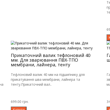
Т
п
т
69
Прикаточний валик тефлоновий 40
Г
мм. Для зварювання ПВХ-ТПО
ш
мембрани, лайнера, тенту
Тефлоновий валик 40 мм на підшипнику для
Г
прикатування шва мембрани, лайнера та
з
на
тенту.Прикаточний вал..
ма
699.00 грн.
34
Купити