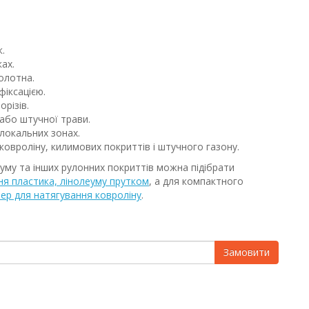
.
ах.
олотна.
іксацією.
орізів.
або штучної трави.
 локальних зонах.
овроліну, килимових покриттів і штучного газону.
еуму та інших рулонних покриттів можна підібрати
я пластика, лінолеуму прутком
, а для компактного
ер для натягування ковроліну
.
Замовити