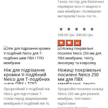
Гачок-тестер для безпечної
перевірки якості зварного
шва мембран і полімерних
матеріалів.Гачок-тесте..
349.00 грн.
449.00 грн.
Ніж для підрізання
Ножиці покрівельні
кромки V-подібний
посилені Neico 250
Neico для Т-подібних
мм для ПВХ
швів ПВХ і ТПО
мембрани, тенту,
мембрани
лінолеуму та
Професійний V-подібний ніж
Професійні посилені ножиці
ковроліну
Neico для підготовки Т-
Neico 250 мм для різання
стиків перед зварюванням
мембран, тентових і
мембрани.V-подібний ніж N..
підлогових