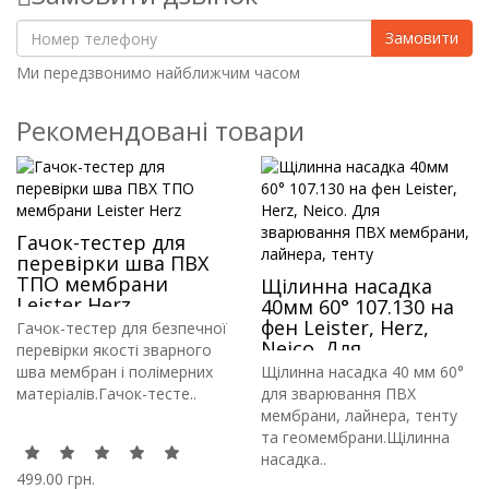
Замовити
Ми передзвонимо найближчим часом
Рекомендовані товари
Гачок-тестер для
перевірки шва ПВХ
ТПО мембрани
Щілинна насадка
Leister Herz
40мм 60° 107.130 на
фен Leister, Herz,
Гачок-тестер для безпечної
Neico. Для
перевірки якості зварного
зварювання ПВХ
шва мембран і полімерних
Щілинна насадка 40 мм 60°
мембрани, лайнера,
матеріалів.Гачок-тесте..
для зварювання ПВХ
тенту
мембрани, лайнера, тенту
та геомембрани.Щілинна
насадка..
499.00 грн.