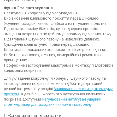
Функції та застосування
Натягування ковроліну під час укладання.
Вирівнювання килимового покриття перед фіксацією.
Усунення складок, хвиль і слабкого натягування полотна.
Підгонка ковроліну біля стін, кутів і дверних прорізів.
Зміщення покриття в потрібному напрямку під час монтажу.
Підтягування штучного газону на невеликих ділянках.
Суміщення країв штучної трави перед фіксацією.
Коригування локальних зон покриття після розкладання.
Робота в житлових, офісних, комерційних і ремонтних
приміщеннях.
Професійне застосування майстрами з монтажу підлогових і
килимових покриттів.
Для укладання ковроліну, лінолеуму, штучного газону та
інших рулонних покриттів можна підібрати додатковий
ручний інструмент у розділі
Зварювання пластика, лінолеуму
прутком
, а для більш жорсткого натягування килимових
покриттів доступний
Регульований натягувач ударний
стретчер кікер для укладання килимів і ковроліну
.
Замовити дзвінок