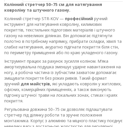
Колінний стретчер 50–75 см для натягування
ковроліну та штучного газону.
Колінний стретчер STR-KOV —
професійний
ручний
інструмент для натягування ковроліну, килимових
покриттів, текстильних підлогових матеріалів і штучного
газону на невеликих ділянках. Він допомагає підтягнути
полотно в потрібному напрямку, прибрати складки, хвилі та
слабке натягування, акуратно підігнати покриття біля стін,
по периметру приміщення або по краю укладеного газону.
Інструмент працює за рахунок зусилля коліном. М’яка
амортизувальна подушка зменшує ударне навантаження на
ногу, а робоча частина із зубчастим захватом допомагає
зміщувати покриття без різких ривків. Такий формат
зручний
для майстрів,
які укладають ковролін у житлових,
офісних, комерційних приміщеннях, а також виконують
підгонку штучної трави на локальних зонах, стиках і краях
покриття.
Регульована довжина 50–75 см дозволяє підлаштувати
стретчер під ділянку роботи та зручне положення
монтажника. Корпус з алюмінію та міцного пластику поєднує
невелику вагу з достатньою жорсткістю для регулярної