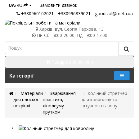
UA
/RU
Замовити дзвінок
+380960102021
+380996839021
goodizol@meta.ua
Харків, вул. Сергія Тархова, 13
Пн-Сб - 8:00-20:00, Нд - 9:00-17:00
Товарів 0 (0.00 грн.)
Категорії
Матеріали
Зварювання
Колінний стретчер
для плоскої
пластика,
для ковроліну та
покрівлі
лінолеуму
штучного газону
прутком