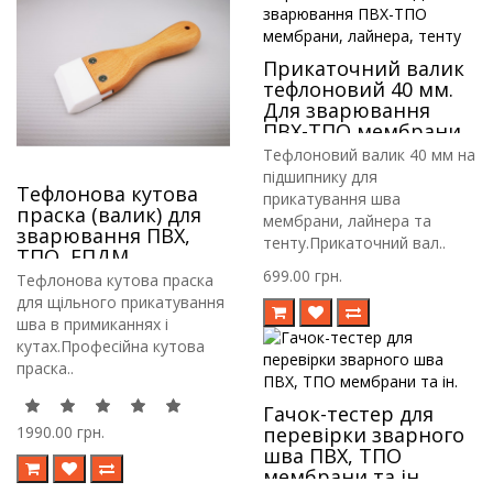
Прикаточний валик
тефлоновий 40 мм.
Для зварювання
ПВХ-ТПО мембрани,
лайнера, тенту
Тефлоновий валик 40 мм на
підшипнику для
Тефлонова кутова
прикатування шва
праска (валик) для
мембрани, лайнера та
зварювання ПВХ,
тенту.Прикаточний вал..
ТПО, ЕПДМ
мембрани, Лайнера
699.00 грн.
Тефлонова кутова праска
для басейну
для щільного прикатування
шва в примиканнях і
кутах.Професійна кутова
праска..
Гачок-тестер для
1990.00 грн.
перевірки зварного
шва ПВХ, ТПО
мембрани та ін.