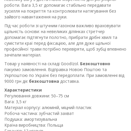
роботи. Вага 3,5 кг допомагає стабільно передавати
зусилля на покриття та контролювати натягування без
зайвого навантаження на руки.
Під час роботи зі штучним газоном важливо враховувати
щільність основи: на невеликих ділянках стретчер
допомагає підтягнути полотно, прибрати дрібні хвилі та
сумістити краї перед фіксацією, але для дуже щільної
професійної трави потрібно перевіряти, щоб зубці впевнено
зачіпали матеріал.
Товар у наявності на складі GoodIzol.
Безкоштовно
пакуємо замовлення. Відправка Новою Поштою та
Укрпоштою по Україні без передоплати. При замовленні від
9000 грн діє
безкоштовна
доставка.
Характеристики
Регулювання довжини: 50–75 см
Вага: 3,5 кг
Матеріал корпусу: алюміній, міцний пластик
Робоча частина: зубчастий захват
Подушка: амортизувальна
Країна виробництва: Польща
Гарантія: 12 місяців