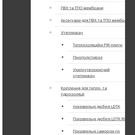
ПВХ та ТПО мембрани
Аксесуари для ПВХ та ТПО мембран
Утеплювач
Теплоізоляційні PIR-плити
Пінополістирол
Ухилоутворюючий
утеплювач
Кріплення для тепло- та
гідроізоляції
покрівельні дюбелі LDTK
Покрівельні дюбелі LDTK RIF
Покрівельні саморізи по