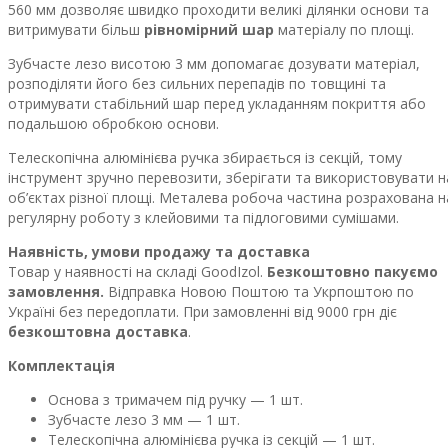
560 мм дозволяє швидко проходити великі ділянки основи та
витримувати більш
рівномірний шар
матеріалу по площі.
Зубчасте лезо висотою 3 мм допомагає дозувати матеріал,
розподіляти його без сильних перепадів по товщині та
отримувати стабільний шар перед укладанням покриття або
подальшою обробкою основи.
Телескопічна алюмінієва ручка збирається із секцій, тому
інструмент зручно перевозити, зберігати та використовувати н
об’єктах різної площі. Металева робоча частина розрахована н
регулярну роботу з клейовими та підлоговими сумішами.
Наявність, умови продажу та доставка
Товар у наявності на складі GoodIzol.
Безкоштовно пакуємо
замовлення.
Відправка Новою Поштою та Укрпоштою по
Україні без передоплати. При замовленні від 9000 грн діє
безкоштовна доставка
.
Комплектація
Основа з тримачем під ручку — 1 шт.
Зубчасте лезо 3 мм — 1 шт.
Телескопічна алюмінієва ручка із секцій — 1 шт.