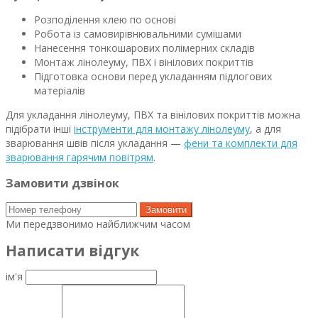
Розподілення клею по основі
Робота із самовирівнювальними сумішами
Нанесення тонкошарових полімерних складів
Монтаж лінолеуму, ПВХ і вінілових покриттів
Підготовка основи перед укладанням підлогових
матеріалів
Для укладання лінолеуму, ПВХ та вінілових покриттів можна
підібрати інші
інструменти для монтажу лінолеуму
, а для
зварювання швів після укладання —
фени та комплекти для
зварювання гарячим повітрям
.
Замовити дзвінок
Замовити
Ми передзвонимо найближчим часом
Написати відгук
ім'я