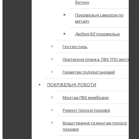
бетону
Покрівельні саморізи по
металу
Дюбелі Rif покрівельні
Геотекстиль
Притискна планка. ПВХ ТПО жесть
Герметик поліуретановий
ПОКРІВЕЛЬНІ РОБОТИ
Монтаж ПВХ мембрани
Ремонт плоскої покрівлі
Влаштування та монтаж плоскої
покрівлі