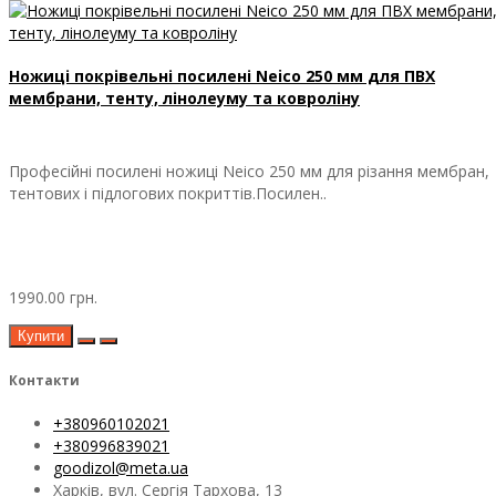
Ножиці покрівельні посилені Neico 250 мм для ПВХ
мембрани, тенту, лінолеуму та ковроліну
Професійні посилені ножиці Neico 250 мм для різання мембран,
тентових і підлогових покриттів.Посилен..
1990.00 грн.
Купити
Контакти
+380960102021
+380996839021
goodizol@meta.ua
Харків, вул. Сергія Тархова, 13