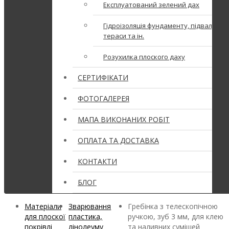
Експлуатований зелений дах
Гідроізоляція фундаменту, підвалу,
тераси та ін.
Розухилка плоского даху
СЕРТИФІКАТИ
ФОТОГАЛЕРЕЯ
МАПА ВИКОНАНИХ РОБІТ
ОПЛАТА ТА ДОСТАВКА
КОНТАКТИ
БЛОГ
Матеріали
Зварювання
Гребінка з телескопічною
для плоскої
пластика,
ручкою, зуб 3 мм, для клею
покрівлі
лінолеуму
та наливних сумішей