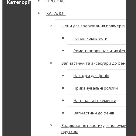
ПРО НАС
Категорії
КАТАЛОГ
Фени для зварювання полімерів
Готові комплекти
Ремонт зварювальних фенів
Запчастини та аксесуари до фенів
Насадки для фенів
Прикачувальні ролики
Нагрівальні елементи
Запчастини до фенів
Зварювання пластику, лінолеуму
прутком