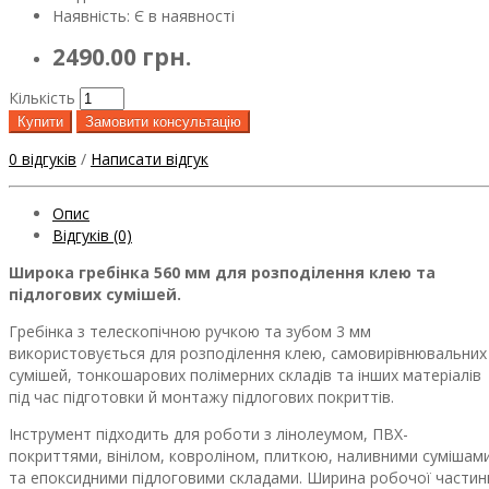
Наявність: Є в наявності
2490.00 грн.
Кількість
Купити
Замовити консультацію
0 відгуків
/
Написати відгук
Опис
Відгуків (0)
Широка гребінка 560 мм для розподілення клею та
підлогових сумішей.
Гребінка з телескопічною ручкою та зубом 3 мм
використовується для розподілення клею, самовирівнювальних
сумішей, тонкошарових полімерних складів та інших матеріалів
під час підготовки й монтажу підлогових покриттів.
Інструмент підходить для роботи з лінолеумом, ПВХ-
покриттями, вінілом, ковроліном, плиткою, наливними сумішам
та епоксидними підлоговими складами. Ширина робочої частин