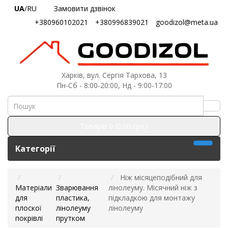
UA
/RU
Замовити дзвінок
+380960102021
+380996839021
goodizol@meta.ua
Харків, вул. Сергія Тархова, 13
Пн-Сб - 8:00-20:00, Нд - 9:00-17:00
Товарів 0 (0.00 грн.)
Категорії
Ніж місяцеподібний для
Матеріали
Зварювання
лінолеуму. Місячний ніж з
для
пластика,
підкладкою для монтажу
плоскої
лінолеуму
лінолеуму
покрівлі
прутком