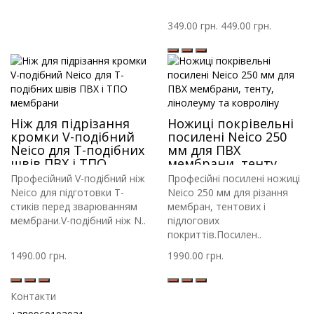
349.00 грн.
449.00 грн.
Ніж для підрізання
Ножиці покрівельні
кромки V-подібний
посилені Neico 250
Neico для Т-подібних
мм для ПВХ
швів ПВХ і ТПО
мембрани, тенту,
мембрани
лінолеуму та
Професійний V-подібний ніж
Професійні посилені ножиці
ковроліну
Neico для підготовки Т-
Neico 250 мм для різання
стиків перед зварюванням
мембран, тентових і
мембрани.V-подібний ніж N..
підлогових
покриттів.Посилен..
1490.00 грн.
1990.00 грн.
Контакти