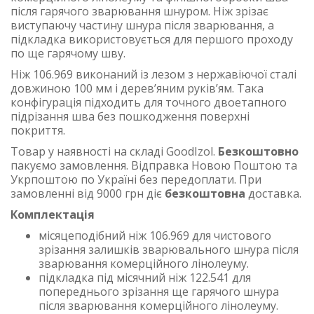
після гарячого зварювання шнуром. Ніж зрізає
виступаючу частину шнура після зварювання, а
підкладка використовується для першого проходу
по ще гарячому шву.
Ніж 106.969 виконаний із лезом з нержавіючої сталі
довжиною 100 мм і дерев’яним руків’ям. Така
конфігурація підходить для точного двоетапного
підрізання шва без пошкодження поверхні
покриття.
Товар у наявності на складі GoodIzol.
Безкоштовно
пакуємо замовлення. Відправка Новою Поштою та
Укрпоштою по Україні без передоплати. При
замовленні від 9000 грн діє
безкоштовна
доставка.
Комплектація
місяцеподібний ніж 106.969 для чистового
зрізання залишків зварювального шнура після
зварювання комерційного лінолеуму.
підкладка під місячний ніж 122.541 для
попереднього зрізання ще гарячого шнура
після зварювання комерційного лінолеуму.