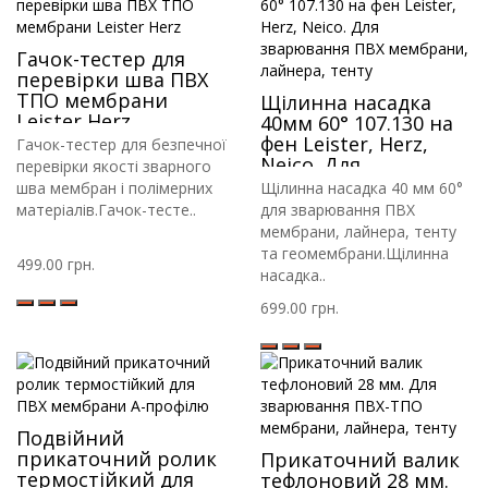
Гачок-тестер для
перевірки шва ПВХ
ТПО мембрани
Щілинна насадка
Leister Herz
40мм 60° 107.130 на
фен Leister, Herz,
Гачок-тестер для безпечної
Neico. Для
перевірки якості зварного
зварювання ПВХ
шва мембран і полімерних
Щілинна насадка 40 мм 60°
мембрани, лайнера,
матеріалів.Гачок-тесте..
для зварювання ПВХ
тенту
мембрани, лайнера, тенту
та геомембрани.Щілинна
499.00 грн.
насадка..
699.00 грн.
Подвійний
прикаточний ролик
Прикаточний валик
термостійкий для
тефлоновий 28 мм.