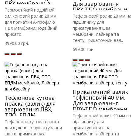
ПВХ мембрани А-
Для зварювання
профілю
ПВХ-ТПО мембрани,
Термостійкий подвійний
лайнера, тенту
силіконовий ролик 28 мм
Тефлоновий ролик 28 мм на
для прикатки А-профілю
підшипнику для
ПВХ мембрани.Подвійний
прикатування шва
прикато..
мембрани, лайнера та
тенту.Прикаточний вал..
3990.00 грн.
699.00 грн.
Прикаточний валик
тефлоновий 40 мм.
Тефлонова кутова
Для зварювання
праска (валик) для
ПВХ-ТПО мембрани,
зварювання ПВХ,
лайнера, тенту
ТПО, ЕПДМ
Тефлоновий валик 40 мм на
мембрани, Лайнера
Тефлонова кутова праска
підшипнику для
для басейну
для щільного прикатування
прикатування шва
шва в примиканнях і
мембрани, лайнера та