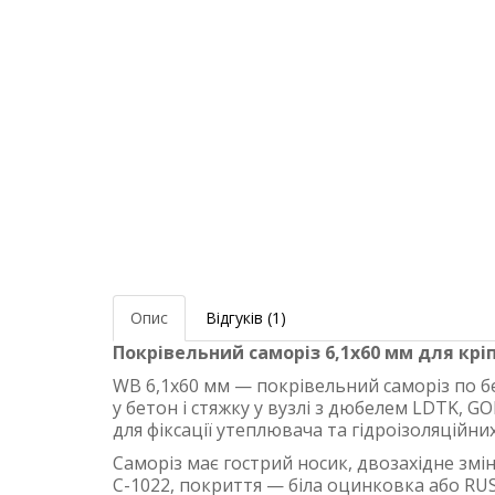
Опис
Відгуків (1)
Покрівельний саморіз 6,1х60 мм для кріп
WB 6,1х60 мм — покрівельний саморіз по бе
у бетон і стяжку у вузлі з дюбелем LDTK, GO
для фіксації утеплювача та гідроізоляційни
Саморіз має гострий носик, двозахідне змі
C-1022, покриття — біла оцинковка або RU