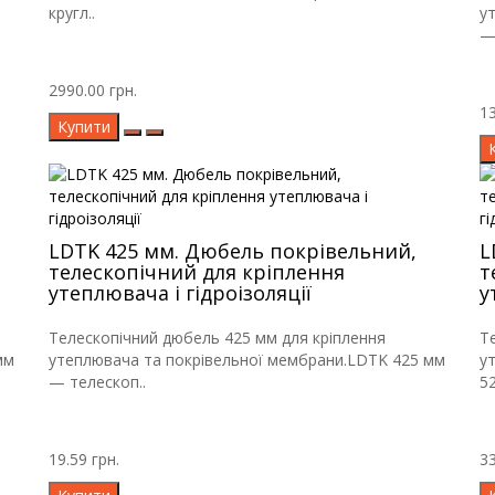
кругл..
у
—
2990.00 грн.
13
Купити
LDTK 425 мм. Дюбель покрівельний,
L
телескопічний для кріплення
т
утеплювача і гідроізоляції
у
Телескопічний дюбель 425 мм для кріплення
Т
мм
утеплювача та покрівельної мембрани.LDTK 425 мм
у
— телескоп..
5
19.59 грн.
33