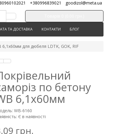
80960102021
+380996839021
goodizol@meta.ua
Товарів 0 (0.00 грн.)
АТА ТА ДОСТАВКА
КОНТАКТИ
БЛОГ
B 6,1х60мм для дюбеля LDTK, GOK, RIF
Покрівельний
саморіз по бетону
WB 6,1х60мм
одель: WB-6160
явність: Є в наявності
.09 грн.