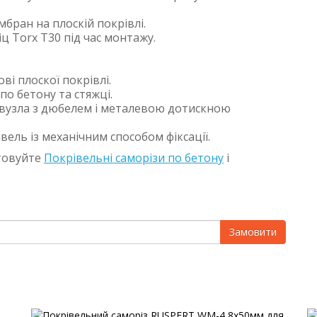
бран на плоскій покрівлі.
 Torx T30 під час монтажу.
ві плоскої покрівлі.
по бетону та стяжці.
 вузла з дюбелем і металевою дотискною
ель із механічним способом фіксації.
стовуйте
Покрівельні саморізи по бетону
і
Замовити