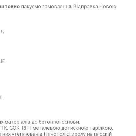
оштовно
пакуємо замовлення. Відправка Новою
т.
IF.
T.
х матеріалів до бетонної основи.
DTK, GOK, RIF і металевою дотискною тарілкою.
тних утеплювачів і пінополістиролу на плоскій