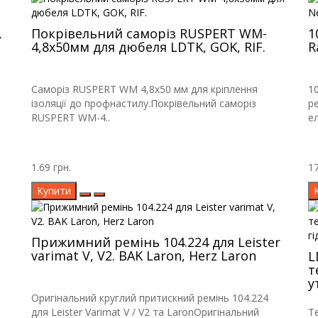
,
Покрівельний саморіз RUSPERT WM-
1
4,8х50мм для дюбеля LDTK, GOK, RIF.
R
Саморіз RUSPERT WM 4,8х50 мм для кріплення
1
ізоляції до профнастилу.Покрівельний саморіз
р
RUSPERT WM-4..
е
1.69 грн.
17
Купити
Прижимний ремінь 104.224 для Leister
varimat V, V2. BAK Laron, Herz Laron
L
т
у
Оригінальний круглий притискний ремінь 104.224
для Leister Varimat V / V2 та LaronОригінальний
Т