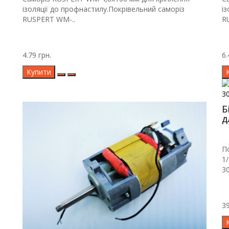
ізоляції до профнастилу.Покрівельний саморіз
і
RUSPERT WM-..
R
4.79 грн.
6.
Купити
Б
д
П
1
30
39