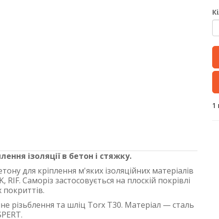
К
1 
лення ізоляції в бетон і стяжку.
тону для кріплення м'яких ізоляційних матеріалів
K, RIF. Саморіз застосовується на плоскій покрівлі
х покриттів.
нне різьблення та шліц Torx T30. Матеріал — сталь
SPERT.