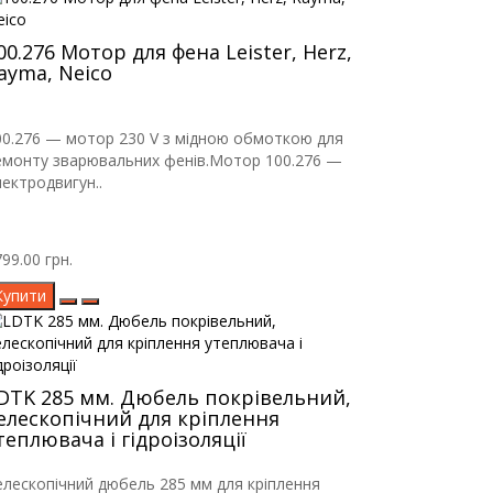
00.276 Мотор для фена Leister, Herz,
ayma, Neico
00.276 — мотор 230 V з мідною обмоткою для
емонту зварювальних фенів.Мотор 100.276 —
лектродвигун..
99.00 грн.
Купити
DTK 285 мм. Дюбель покрівельний,
елескопічний для кріплення
теплювача і гідроізоляції
елескопічний дюбель 285 мм для кріплення