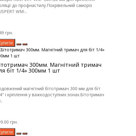
золяції до профнастилу.Покрівельний саморіз
USPERT WM-..
49 грн.
Купити
ітотримач 300мм. Магнітний тримач
ля біт 1/4» 300мм 1 шт
одовжений магнітний бітотримач 300 мм для біт
/4" і кріплення у важкодоступних зонах.Бітотримач
..
9.00 грн.
Купити