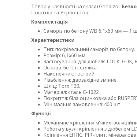
Товар у наявності на складі GoodIzol.
Безк
Поштою та Укрпоштою.
Комплектація
Саморіз по бетону WB 6,1х60 мм — 1 ш
Характеристики
Тип: покрівельний саморіз по бетону.
Розмір: 6,1х60 мм.
Застосування: для дюбеля LDTK, GOK, R
Основа: бетон, стяжка.
Наконечник: гострий.
Різьблення: двозахідне змінне.
Шліц: Torx T30.
Матеріал: сталь C-1022.
Покриття: біла оцинковка або RUSPER
Мінімальне замовлення: 400 шт.
Функції
Механічне кріплення м'яких ізоляційни
Робота у вузлі кріплення з дюбелем L
Кріплення ЕППС, PIR-плит, мінералова