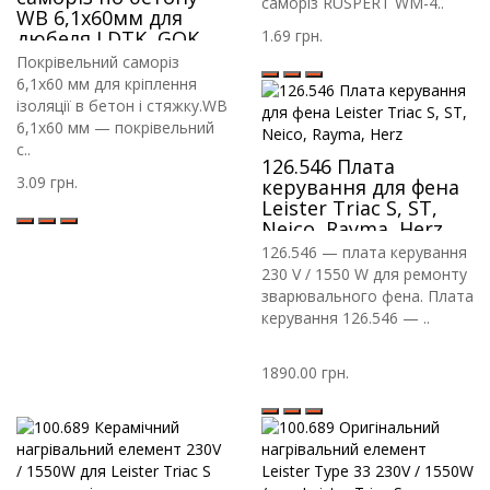
саморіз RUSPERT WM-4..
WB 6,1х60мм для
дюбеля LDTK, GOK,
1.69 грн.
RIF
Покрівельний саморіз
6,1х60 мм для кріплення
ізоляції в бетон і стяжку.WB
6,1х60 мм — покрівельний
с..
126.546 Плата
3.09 грн.
керування для фена
Leister Triac S, ST,
Neico, Rayma, Herz
126.546 — плата керування
230 V / 1550 W для ремонту
зварювального фена. Плата
керування 126.546 — ..
1890.00 грн.