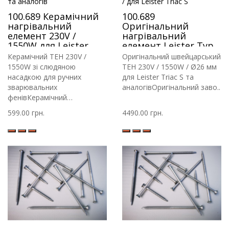
100.689 Керамічний
100.689
нагрівальний
Оригінальний
елемент 230V /
нагрівальний
1550W для Leister
елемент Leister Type
Triac S та аналогів
33 230V / 1550W / для
Керамічний ТЕН 230V /
Оригінальний швейцарський
Leister Triac S
1550W зі слюдяною
ТЕН 230V / 1550W / Ø26 мм
насадкою для ручних
для Leister Triac S та
зварювальних
аналогівОригінальний заво..
фенівКерамічний
нагрівальни..
599.00 грн.
4490.00 грн.