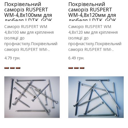
Покрівельний
Покрівельний
саморіз RUSPERT
саморіз RUSPERT
WM-4,8х100мм для
WM-4,8х120мм для
дюбеля LDTK, GOK,
дюбеля LDTK, GOK,
RIF.
RIF.
Саморіз RUSPERT WM
Саморіз RUSPERT WM
4,8х100 мм для кріплення
4,8х120 мм для кріплення
ізоляції до
ізоляції до
профнастилу.Покрівельний
профнастилу.Покрівельний
саморіз RUSPERT WM-..
саморіз RUSPERT WM-..
4.79 грн.
6.49 грн.