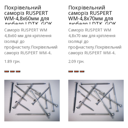
Покрівельний
Покрівельний
саморіз RUSPERT
саморіз RUSPERT
WM-4,8х60мм для
WM-4,8х70мм для
дюбеля LDTK, GOK,
дюбеля LDTK, GOK,
RIF.
RIF.
Саморіз RUSPERT WM
Саморіз RUSPERT WM
4,8х60 мм для кріплення
4,8х70 мм для кріплення
ізоляції до
ізоляції до
профнастилу.Покрівельний
профнастилу.Покрівельний
саморіз RUSPERT WM-4..
саморіз RUSPERT WM-4..
1.89 грн.
2.09 грн.