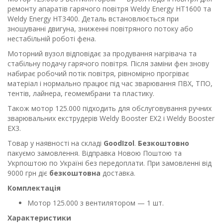
ремонту апаратів гарячого повітря Weldy Energy HT1600 та
Weldy Energy HT3400. Деталь встановлюється при
зношуванні двигуна, зниженні повітряного потоку або
нестабільній роботі фена.
Моторний вузол відповідає за продування нагрівача та
стабільну подачу гарячого повітря. Після заміни фен знову
набирає робочий потік повітря, рівномірно прогріває
матеріал і нормально працює під час зварювання ПВХ, ТПО,
тентів, лайнера, геомембрани та пластику.
Також мотор 125.000 підходить для обслуговування ручних
зварювальних екструдерів Weldy Booster EX2 і Weldy Booster
EX3.
Товар у наявності на складі
GoodIzol
.
Безкоштовно
пакуємо замовлення. Відправка Новою Поштою та
Укрпоштою по Україні без передоплати. При замовленні від
9000 грн діє
безкоштовна
доставка.
Комплектація
Мотор 125.000 з вентилятором — 1 шт.
Характеристики