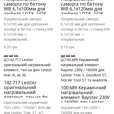
саморіз по бетону
саморіз по бетону
WB 6,1х100мм для
WB 6,1х120мм для
дюбеля LDTK, GOK,
дюбеля LDTK, GOK,
RIF
RIF
Покрівельний саморіз
Покрівельний саморіз
6,1х100 мм для кріплення
6,1х120 мм для кріплення
ізоляції в бетон і стяжку.WB
ізоляції в бетон і стяжку.WB
6,1х100 мм —
6,1х120 мм —
покрівельний..
покрівельний..
6.29 грн.
9.19 грн.
142.717 Leister
оригінальний
100.689 Керамічний
нагрівальний
нагрівальний
елемент, тен на фен
елемент Rayster 230V
Leister triac st, at, bt,
/ 1600W для Leister
Оригінальний керамічний
Triac S, Goodizol ST,
ТЕН 230V / 1550W / Ø26 мм
Керамічний ТЕН 230V /
Hot Air Tool ST та
для Leister Triac ST, AT,
1600W для ручних