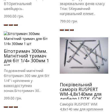
аналогів
BTОригінальний
зварювальних фенів класу
швейцарсь..
Triac SКерамічний
нагрівальний елеме..
3990.00 грн.
799.00 грн.
Бітотримач 300мм.
Магнітний тримач
для біт 1/4» 300мм 1
шт
Подовжений магнітний
бітотримач 300 мм для біт
1/4" і кріплення у
Покрівельний
важкодоступних
саморіз RUSPERT
зонах.Бітотримач 30..
WM-4,8х140мм для
399.00 грн.
дюбеля LDTK, GOK,
RIF.
Саморіз RUSPERT WM
4,8х140 мм для кріплення