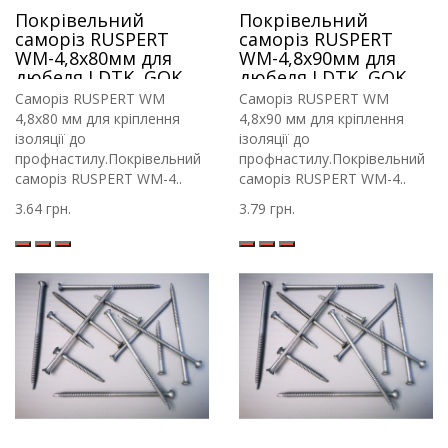
Покрівельний
Покрівельний
саморіз RUSPERT
саморіз RUSPERT
WM-4,8х80мм для
WM-4,8х90мм для
дюбеля LDTK, GOK,
дюбеля LDTK, GOK,
RIF.
RIF.
Саморіз RUSPERT WM
Саморіз RUSPERT WM
4,8х80 мм для кріплення
4,8х90 мм для кріплення
ізоляції до
ізоляції до
профнастилу.Покрівельний
профнастилу.Покрівельний
саморіз RUSPERT WM-4..
саморіз RUSPERT WM-4..
3.64 грн.
3.79 грн.