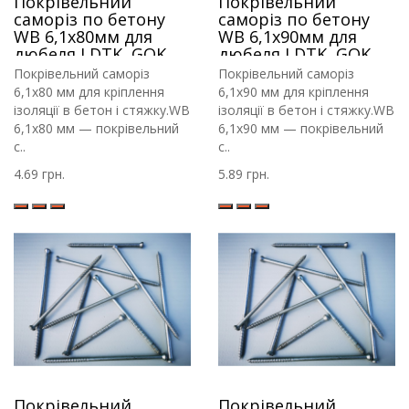
Покрівельний
Покрівельний
саморіз по бетону
саморіз по бетону
WB 6,1х80мм для
WB 6,1х90мм для
дюбеля LDTK, GOK,
дюбеля LDTK, GOK,
RIF
RIF
Покрівельний саморіз
Покрівельний саморіз
6,1х80 мм для кріплення
6,1х90 мм для кріплення
ізоляції в бетон і стяжку.WB
ізоляції в бетон і стяжку.WB
6,1х80 мм — покрівельний
6,1х90 мм — покрівельний
с..
с..
4.69 грн.
5.89 грн.
Покрівельний
Покрівельний