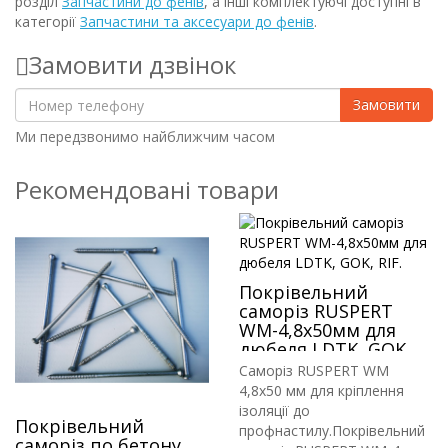
розділ
Запчастини до фенів
, а інші комплектуючі доступні в
категорії
Запчастини та аксесуари до фенів
.
Замовити дзвінок
Замовити
Ми передзвонимо найближчим часом
Рекомендовані товари
Покрівельний
саморіз RUSPERT
WM-4,8х50мм для
дюбеля LDTK, GOK,
RIF.
Саморіз RUSPERT WM
4,8х50 мм для кріплення
ізоляції до
Покрівельний
профнастилу.Покрівельний
саморіз по бетону