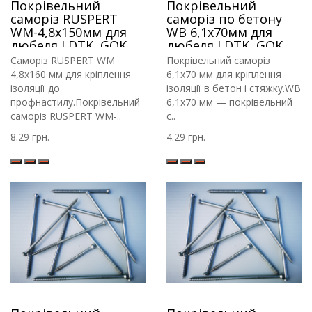
Покрівельний
Покрівельний
саморіз RUSPERT
саморіз по бетону
WM-4,8х150мм для
WB 6,1х70мм для
дюбеля LDTK, GOK,
дюбеля LDTK, GOK,
RIF.
RIF
Саморіз RUSPERT WM
Покрівельний саморіз
4,8х160 мм для кріплення
6,1х70 мм для кріплення
ізоляції до
ізоляції в бетон і стяжку.WB
профнастилу.Покрівельний
6,1х70 мм — покрівельний
саморіз RUSPERT WM-..
с..
8.29 грн.
4.29 грн.