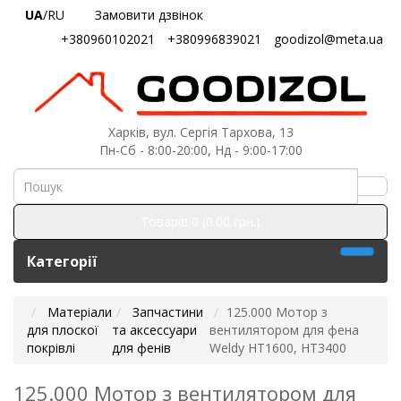
UA
/RU
Замовити дзвінок
+380960102021
+380996839021
goodizol@meta.ua
Харків, вул. Сергія Тархова, 13
Пн-Сб - 8:00-20:00, Нд - 9:00-17:00
Товарів 0 (0.00 грн.)
Категорії
Матеріали
Запчастини
125.000 Мотор з
для плоскої
та аксессуари
вентилятором для фена
покрівлі
для фенів
Weldy HT1600, HT3400
125.000 Мотор з вентилятором для