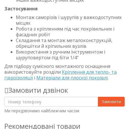
інших важкодоступних місцях
Застосування
Монтаж саморізів і шурупів у важкодоступних
місцях
Робота з кріпленням під час покрівельних і
фасадних робіт
Складання та монтаж металоконструкцій,
обрешітки й кріпильних вузлів
Використання з ручним інструментом і
шуруповертом під біти 1/4"
Для підбору сумісного монтажного оснащення
використовуйте розділи
Кріплення для тепло- та
гідроізоляції
і
Матеріали для плоскої покрівлі
.
Замовити дзвінок
Замовити
Ми передзвонимо найближчим часом
Рекомендовані товари