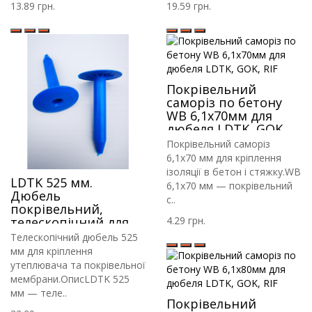
13.89 грн.
19.59 грн.
Покрівельний
саморіз по бетону
WB 6,1х70мм для
дюбеля LDTK, GOK,
RIF
Покрівельний саморіз
6,1х70 мм для кріплення
ізоляції в бетон і стяжку.WB
LDTK 525 мм.
6,1х70 мм — покрівельний
Дюбель
с..
покрівельний,
телескопічний для
4.29 грн.
кріплення
Телескопічний дюбель 525
утеплювача і
мм для кріплення
гідроізоляції
утеплювача та покрівельної
мембрани.ОписLDTK 525
мм — теле..
Покрівельний