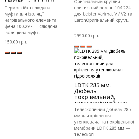
Leister, GOODIZOL,
Оригінальний круглий
Rayma, HLTE
Термостійка слюдяна
притискний ремінь 104.224
муфта для ізоляції
для Leister Varimat V / V2 та
нагрівального елемента
LaronОригінальний кругл..
фена.100.297 — слюдяна
ізоляційна муфт..
2990.00 грн.
150.00 грн.
LDTK 285 мм.
Дюбель
покрівельний,
телескопічний для
кріплення
Телескопічний дюбель 285
утеплювача і
мм для кріплення
гідроізоляції
утеплювача та покрівельної
мембрани.LDTK 285 мм —
телескоп..