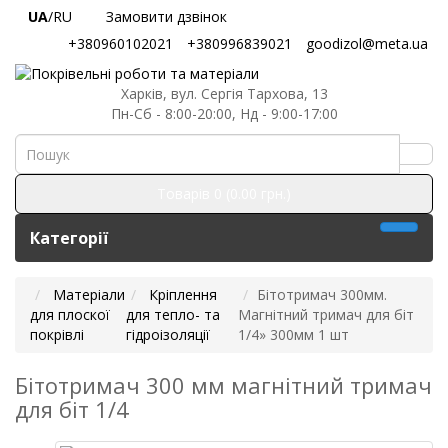
UA
/RU
Замовити дзвінок
+380960102021
+380996839021
goodizol@meta.ua
Харків, вул. Сергія Тархова, 13
Пн-Сб - 8:00-20:00, Нд - 9:00-17:00
Товарів 0 (0.00 грн.)
Категорії
Матеріали
Кріплення
Бітотримач 300мм.
для плоскої
для тепло- та
Магнітний тримач для біт
покрівлі
гідроізоляції
1/4» 300мм 1 шт
Бітотримач 300 мм магнітний тримач
для біт 1/4