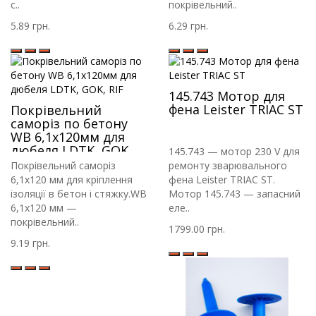
с..
покрівельний..
5.89 грн.
6.29 грн.
145.743 Мотор для
фена Leister TRIAC ST
Покрівельний
саморіз по бетону
WB 6,1х120мм для
дюбеля LDTK, GOK,
145.743 — мотор 230 V для
RIF
Покрівельний саморіз
ремонту зварювального
6,1х120 мм для кріплення
фена Leister TRIAC ST.
ізоляції в бетон і стяжку.WB
Мотор 145.743 — запасний
6,1х120 мм —
еле..
покрівельний..
1799.00 грн.
9.19 грн.