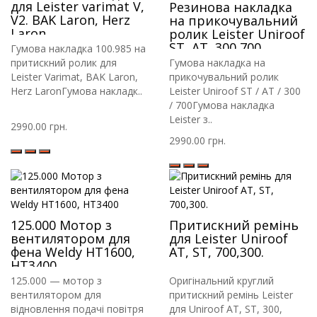
для Leister varimat V,
Резинова накладка
V2. BAK Laron, Herz
на прикочувальний
Laron
ролик Leister Uniroof
ST, AT, 300,700.
Гумова накладка 100.985 на
притискний ролик для
Гумова накладка на
Leister Varimat, BAK Laron,
прикочувальний ролик
Herz LaronГумова накладк..
Leister Uniroof ST / AT / 300
/ 700Гумова накладка
Leister з..
2990.00 грн.
2990.00 грн.
125.000 Мотор з
Притискний ремінь
вентилятором для
для Leister Uniroof
фена Weldy HT1600,
AT, ST, 700,300.
HT3400
125.000 — мотор з
Оригінальний круглий
вентилятором для
притискний ремінь Leister
відновлення подачі повітря
для Uniroof AT, ST, 300,