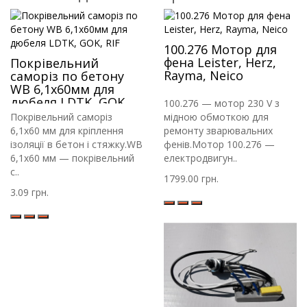
100.276 Мотор для
фена Leister, Herz,
Покрівельний
Rayma, Neico
саморіз по бетону
WB 6,1х60мм для
дюбеля LDTK, GOK,
100.276 — мотор 230 V з
RIF
Покрівельний саморіз
мідною обмоткою для
6,1х60 мм для кріплення
ремонту зварювальних
ізоляції в бетон і стяжку.WB
фенів.Мотор 100.276 —
6,1х60 мм — покрівельний
електродвигун..
с..
1799.00 грн.
3.09 грн.