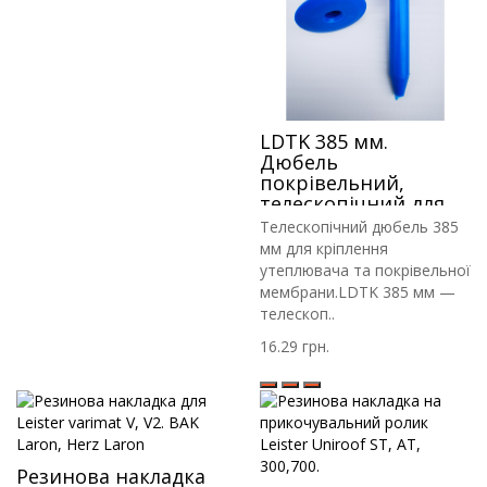
LDTK 385 мм.
Дюбель
покрівельний,
телескопічний для
кріплення
Телескопічний дюбель 385
утеплювача і
мм для кріплення
гідроізоляції
утеплювача та покрівельної
мембрани.LDTK 385 мм —
телескоп..
16.29 грн.
Резинова накладка