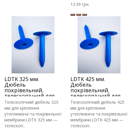
13.39 грн.
LDTK 325 мм.
LDTK 425 мм.
Дюбель
Дюбель
покрівельний,
покрівельний,
телескопічний для
телескопічний для
кріплення
кріплення
Телескопічний дюбель 325
Телескопічний дюбель 425
утеплювача і
утеплювача і
мм для кріплення
мм для кріплення
гідроізоляції
гідроізоляції
утеплювача та покрівельної
утеплювача та покрівельної
мембрани.LDTK 325 мм —
мембрани.LDTK 425 мм —
телескоп..
телескоп..