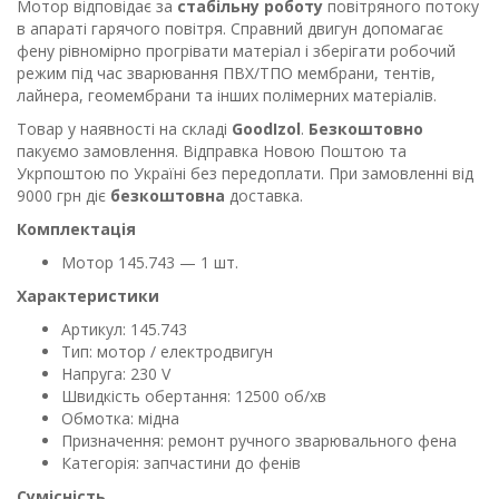
Мотор відповідає за
стабільну роботу
повітряного потоку
в апараті гарячого повітря. Справний двигун допомагає
фену рівномірно прогрівати матеріал і зберігати робочий
режим під час зварювання ПВХ/ТПО мембрани, тентів,
лайнера, геомембрани та інших полімерних матеріалів.
Товар у наявності на складі
GoodIzol
.
Безкоштовно
пакуємо замовлення. Відправка Новою Поштою та
Укрпоштою по Україні без передоплати. При замовленні від
9000 грн діє
безкоштовна
доставка.
Комплектація
Мотор 145.743 — 1 шт.
Характеристики
Артикул: 145.743
Тип: мотор / електродвигун
Напруга: 230 V
Швидкість обертання: 12500 об/хв
Обмотка: мідна
Призначення: ремонт ручного зварювального фена
Категорія: запчастини до фенів
Сумісність