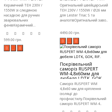
Triac S та аналогів
33 230V / 1550W / для
Керамічний ТЕН 230V /
Оригінальний швейцарський
Leister Triac S
1550W зі слюдяною
ТЕН 230V / 1550W / Ø26 мм
насадкою для ручних
для Leister Triac S та
зварювальних
аналогівОригінальний заво..
фенівКерамічний
нагрівальни..
4490.00 грн.
599.00 грн.
Покрівельний
саморіз RUSPERT
WM-4,8х60мм для
дюбеля LDTK, GOK,
RIF.
Саморіз RUSPERT WM
4,8х60 мм для кріплення
ізоляції до
профнастилу.Покрівельний
саморіз RUSPERT WM-4..