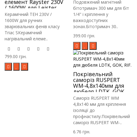
елемент Rayster 230V
Подовжений магнітний
/ 1600W для Leister
бітотримач 300 мм для біт
Triac S, Goodizol ST,
Керамічний ТЕН 230V /
1/4" і кріплення у
Hot Air Tool ST та
1600W для ручних
важкодоступних
аналогів
зварювальних фенів класу
зонах.Бітотримач 30..
Triac SКерамічний
399.00 грн.
нагрівальний елеме..
799.00 грн.
Покрівельний
саморіз RUSPERT
WM-4,8х140мм для
дюбеля LDTK, GOK,
RIF.
Саморіз RUSPERT WM
4,8х140 мм для кріплення
ізоляції до
профнастилу.Покрівельний
саморіз RUSPERT WM-..
6.76 грн.