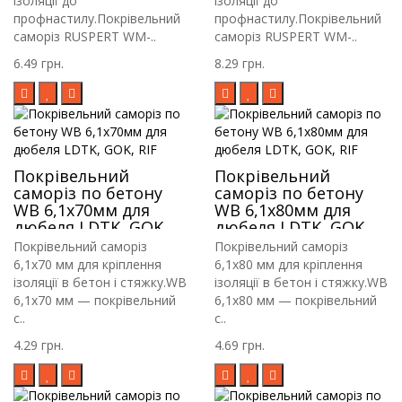
ізоляції до
ізоляції до
профнастилу.Покрівельний
профнастилу.Покрівельний
саморіз RUSPERT WM-..
саморіз RUSPERT WM-..
6.49 грн.
8.29 грн.
Покрівельний
Покрівельний
саморіз по бетону
саморіз по бетону
WB 6,1х70мм для
WB 6,1х80мм для
дюбеля LDTK, GOK,
дюбеля LDTK, GOK,
RIF
RIF
Покрівельний саморіз
Покрівельний саморіз
6,1х70 мм для кріплення
6,1х80 мм для кріплення
ізоляції в бетон і стяжку.WB
ізоляції в бетон і стяжку.WB
6,1х70 мм — покрівельний
6,1х80 мм — покрівельний
с..
с..
4.29 грн.
4.69 грн.