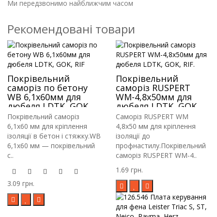
Ми передзвонимо найближчим часом
Рекомендовані товари
Покрівельний
Покрівельний
саморіз по бетону
саморіз RUSPERT
WB 6,1х60мм для
WM-4,8х50мм для
дюбеля LDTK, GOK,
дюбеля LDTK, GOK,
RIF
RIF.
Покрівельний саморіз
Саморіз RUSPERT WM
6,1х60 мм для кріплення
4,8х50 мм для кріплення
ізоляції в бетон і стяжку.WB
ізоляції до
6,1х60 мм — покрівельний
профнастилу.Покрівельний
с..
саморіз RUSPERT WM-4..
1.69 грн.
3.09 грн.