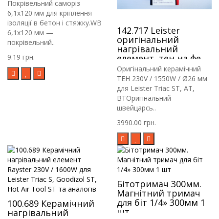
RIF
Покрівельний саморіз
6,1х120 мм для кріплення
ізоляції в бетон і стяжку.WB
142.717 Leister
6,1х120 мм —
оригінальний
покрівельний..
нагрівальний
9.19 грн.
елемент, тен на фен
Leister triac st, at, bt,
Оригінальний керамічний
ТЕН 230V / 1550W / Ø26 мм
для Leister Triac ST, AT,
BTОригінальний
швейцарсь..
3990.00 грн.
Бітотримач 300мм.
Магнітний тримач
для біт 1/4» 300мм 1
100.689 Керамічний
шт
нагрівальний