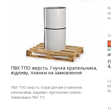
П
і
по
3.
П
4
ПВХ ТПО жерсть. Гнучка крапельника,
відливу, планки на замовлення
С
і
ПВХ ТПО жерсть Icopal для виготовлення
R
капельників, відливів і притискних планок.
Ламінована ПВХ ТП..
1.