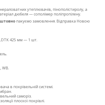
інераловатних утеплювачів, пінополістиролу, а
теріал дюбеля — сополімер поліпропілену.
оштовно
пакуємо замовлення. Відправка Новою
LDTK 425 мм — 1 шт.
ель.
, WB.
ача в покрівельній системі.
мбран.
вельний саморіз.
золяції плоскої покрівлі.