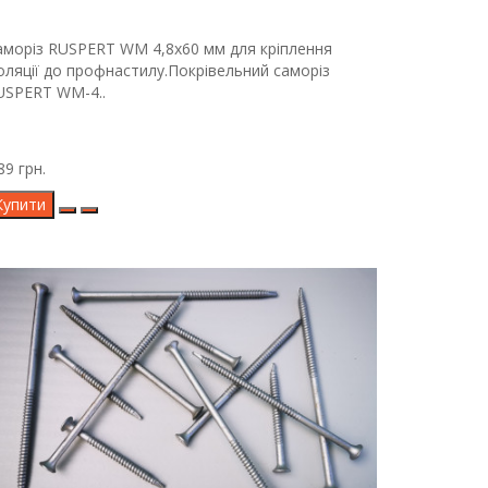
аморіз RUSPERT WM 4,8х60 мм для кріплення
золяції до профнастилу.Покрівельний саморіз
USPERT WM-4..
89 грн.
Купити