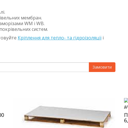
лі.
івельних мембран.
саморізами WM і WB.
покрівельних систем.
стовуйте
Кріплення для тепло- та гідроізоляції
і
Замовити
00
П
6