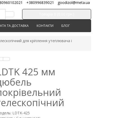
80960102021
+380996839021
goodizol@meta.ua
Товарів 0 (0.00 грн.)
АТА ТА ДОСТАВКА
КОНТАКТИ
БЛОГ
лескопічний для кріплення утеплювача і
LDTK 425 мм
дюбель
покрівельний
телескопічний
одель: LDTK-425