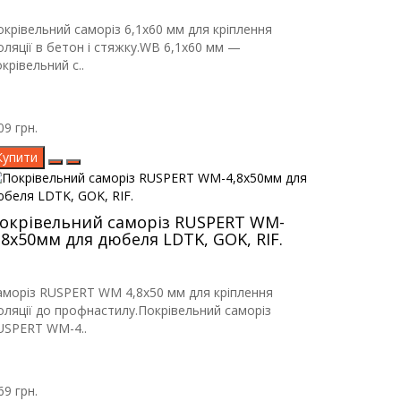
окрівельний саморіз 6,1х60 мм для кріплення
золяції в бетон і стяжку.WB 6,1х60 мм —
крівельний с..
09 грн.
Купити
окрівельний саморіз RUSPERT WM-
,8х50мм для дюбеля LDTK, GOK, RIF.
аморіз RUSPERT WM 4,8х50 мм для кріплення
золяції до профнастилу.Покрівельний саморіз
USPERT WM-4..
69 грн.