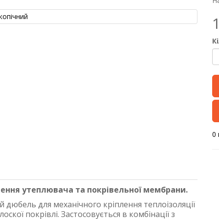
На
К
0 
лення утеплювача та покрівельної мембрани.
 дюбель для механічного кріплення теплоізоляції
лоскої покрівлі. Застосовується в комбінації з