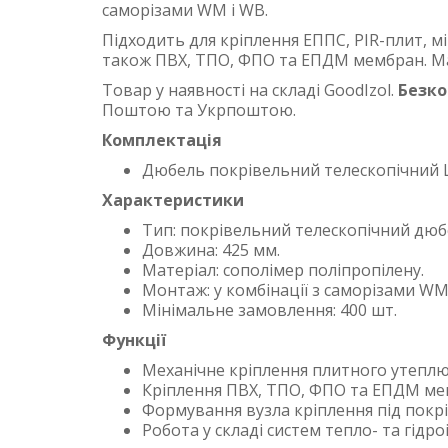
саморізами WM і WB.
Підходить для кріплення ЕППС, PIR-плит, м
також ПВХ, ТПО, ФПО та ЕПДМ мембран. Ма
Товар у наявності на складі GoodIzol.
Безк
Поштою та Укрпоштою.
Комплектація
Дюбель покрівельний телескопічний 
Характеристики
Тип: покрівельний телескопічний дюб
Довжина: 425 мм.
Матеріал: сополімер поліпропілену.
Монтаж: у комбінації з саморізами WM
Мінімальне замовлення: 400 шт.
Функції
Механічне кріплення плитного утеплюв
Кріплення ПВХ, ТПО, ФПО та ЕПДМ ме
Формування вузла кріплення під покрі
Робота у складі систем тепло- та гідроі