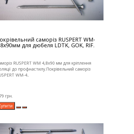
окрівельний саморіз RUSPERT WM-
,8х90мм для дюбеля LDTK, GOK, RIF.
аморіз RUSPERT WM 4,8х90 мм для кріплення
золяції до профнастилу.Покрівельний саморіз
USPERT WM-4..
79 грн.
Купити