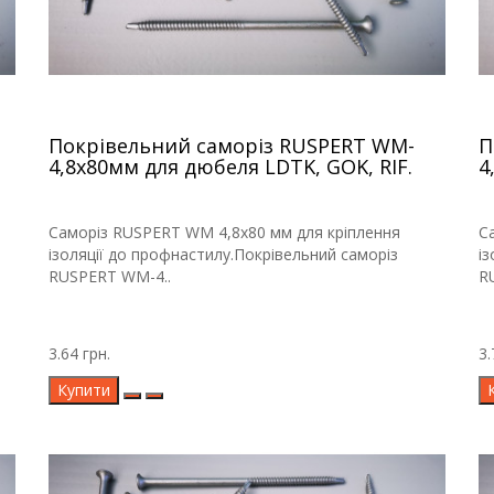
Покрівельний саморіз RUSPERT WM-
П
4,8х80мм для дюбеля LDTK, GOK, RIF.
4
Саморіз RUSPERT WM 4,8х80 мм для кріплення
С
ізоляції до профнастилу.Покрівельний саморіз
і
RUSPERT WM-4..
R
3.64 грн.
3.
Купити