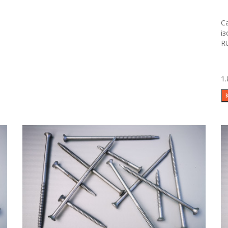
С
і
R
1.