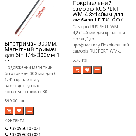
Покрівельний
саморіз RUSPERT
WM-4,8х140мм для
дюбеля LDTK, GOK,
RIF.
Саморіз RUSPERT WM
4,8х140 мм для кріплення
ізоляції до
Бітотримач 300мм.
профнастилу.Покрівельний
Магнітний тримач
саморіз RUSPERT WM-..
для біт 1/4» 300мм 1
шт
6.76 грн.
Подовжений магнітний
бітотримач 300 мм для біт
1/4" і кріплення у
важкодоступних
зонах.Бітотримач 30..
399.00 грн.
Контакти
+380960102021
+380996839021