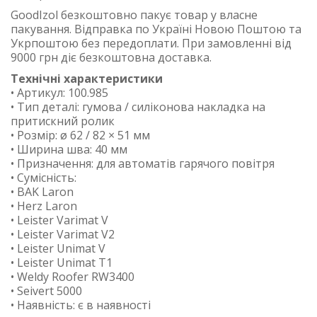
GoodIzol безкоштовно пакує товар у власне
пакування. Відправка по Україні Новою Поштою та
Укрпоштою без передоплати. При замовленні від
9000 грн діє безкоштовна доставка.
Технічні характеристики
• Артикул: 100.985
• Тип деталі: гумова / силіконова накладка на
притискний ролик
• Розмір: ø 62 / 82 × 51 мм
• Ширина шва: 40 мм
• Призначення: для автоматів гарячого повітря
• Сумісність:
• BAK Laron
• Herz Laron
• Leister Varimat V
• Leister Varimat V2
• Leister Unimat V
• Leister Unimat T1
• Weldy Roofer RW3400
• Seivert 5000
• Наявність: є в наявності