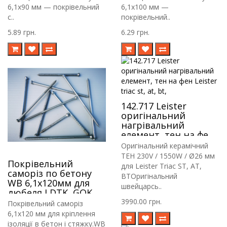
6,1х90 мм — покрівельний
6,1х100 мм —
с..
покрівельний..
5.89 грн.
6.29 грн.
142.717 Leister
оригінальний
нагрівальний
елемент, тен на фен
Leister triac st, at, bt,
Оригінальний керамічний
ТЕН 230V / 1550W / Ø26 мм
Покрівельний
для Leister Triac ST, AT,
саморіз по бетону
BTОригінальний
WB 6,1х120мм для
швейцарсь..
дюбеля LDTK, GOK,
RIF
3990.00 грн.
Покрівельний саморіз
6,1х120 мм для кріплення
ізоляції в бетон і стяжку.WB