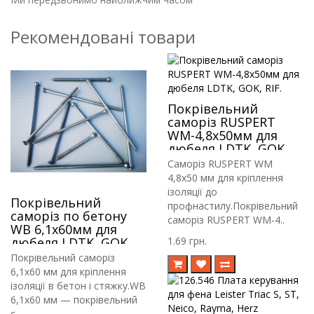
Рекомендовані товари
Покрівельний
саморіз RUSPERT
WM-4,8х50мм для
дюбеля LDTK, GOK,
RIF.
Саморіз RUSPERT WM
4,8х50 мм для кріплення
ізоляції до
Покрівельний
профнастилу.Покрівельний
саморіз по бетону
саморіз RUSPERT WM-4..
WB 6,1х60мм для
дюбеля LDTK, GOK,
1.69 грн.
RIF
Покрівельний саморіз
6,1х60 мм для кріплення
ізоляції в бетон і стяжку.WB
6,1х60 мм — покрівельний
с..