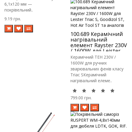
6,1х120 мм —
покрівельний..
9.19 грн.
100.689 Керамічний
нагрівальний
елемент Rayster 230V
/ 1600W для Leister
Triac S, Goodizol ST,
Керамічний ТЕН 230V /
Hot Air Tool ST та
1600W для ручних
аналогів
зварювальних фенів класу
Triac SКерамічний
нагрівальний елеме..
799.00 грн.