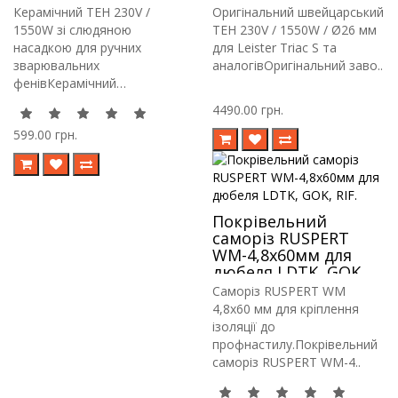
Triac S та аналогів
33 230V / 1550W / для
Керамічний ТЕН 230V /
Оригінальний швейцарський
Leister Triac S
1550W зі слюдяною
ТЕН 230V / 1550W / Ø26 мм
насадкою для ручних
для Leister Triac S та
зварювальних
аналогівОригінальний заво..
фенівКерамічний
нагрівальни..
4490.00 грн.
599.00 грн.
Покрівельний
саморіз RUSPERT
WM-4,8х60мм для
дюбеля LDTK, GOK,
RIF.
Саморіз RUSPERT WM
4,8х60 мм для кріплення
ізоляції до
профнастилу.Покрівельний
саморіз RUSPERT WM-4..