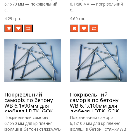
6,1х70 мм — покрівельний
6,1х80 мм — покрівельний
с..
с..
4.29 грн.
4.69 грн.
Покрівельний
Покрівельний
саморіз по бетону
саморіз по бетону
WB 6,1х90мм для
WB 6,1х100мм для
дюбеля LDTK, GOK,
дюбеля LDTK, GOK,
RIF
RIF
Покрівельний саморіз
Покрівельний саморіз
6,1х90 мм для кріплення
6,1х100 мм для кріплення
ізоляції в бетон і стяжку.WB
ізоляції в бетон і стяжку.WB