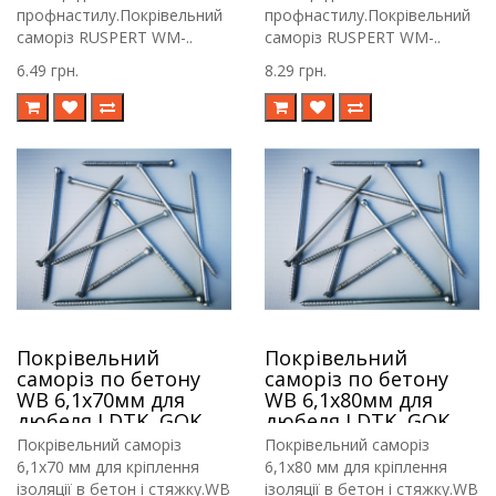
профнастилу.Покрівельний
профнастилу.Покрівельний
саморіз RUSPERT WM-..
саморіз RUSPERT WM-..
6.49 грн.
8.29 грн.
Покрівельний
Покрівельний
саморіз по бетону
саморіз по бетону
WB 6,1х70мм для
WB 6,1х80мм для
дюбеля LDTK, GOK,
дюбеля LDTK, GOK,
RIF
RIF
Покрівельний саморіз
Покрівельний саморіз
6,1х70 мм для кріплення
6,1х80 мм для кріплення
ізоляції в бетон і стяжку.WB
ізоляції в бетон і стяжку.WB