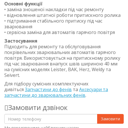
Основні функції
• заміна зношеної накладки під час ремонту
• відновлення штатної роботи притискного ролика
• підтримання стабільного притиску під час
зварювання
• сервісна заміна для автоматів гарячого повітря
Застосування
Підходить для ремонту та обслуговування
покрівельних зварювальних автоматів гарячого
повітря. Використовується на притискному ролику
під час зварювання внапуск швів шириною 40 мм
на сумісних моделях Leister, BAK, Herz, Weldy та
Seivert.
Для підбору сумісних комплектуючих
дивіться
Запчастини до фенів
та
Аксесуари та
запчастини до зварювальних фенів
.
Замовити дзвінок
Замовити
Ми передзвонимо найближчим часом