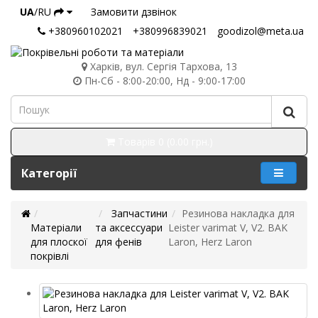
UA
/RU
Замовити дзвінок
+380960102021
+380996839021
goodizol@meta.ua
Харків, вул. Сергія Тархова, 13
Пн-Сб - 8:00-20:00, Нд - 9:00-17:00
Товарів 0 (0.00 грн.)
Категорії
Запчастини
Резинова накладка для
Матеріали
та аксессуари
Leister varimat V, V2. BAK
для плоскої
для фенів
Laron, Herz Laron
покрівлі