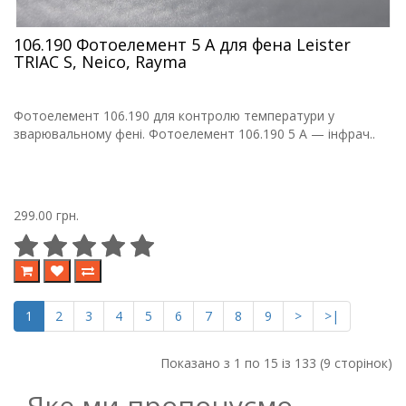
106.190 Фотоелемент 5 A для фена Leister
TRIAC S, Neico, Rayma
Фотоелемент 106.190 для контролю температури у
зварювальному фені. Фотоелемент 106.190 5 A — інфрач..
299.00 грн.
1
2
3
4
5
6
7
8
9
>
>|
Показано з 1 по 15 із 133 (9 сторінок)
Яке ми пропонуємо