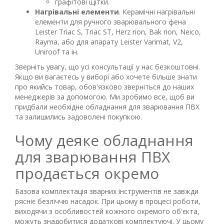
графітові щітки.
Нагрівальні елементи
. Керамічні нагрівальні
елементи для ручного зварювального фена
Leister Triac S, Triac ST, Herz rion, Bak rion, Neico,
Rayma, або для апарату Leister Varimat, V2,
Uniroof та ін.
Зверніть увагу, що усі консультації у нас безкоштовні.
Якщо ви вагаєтесь у виборі або хочете більше знати
про якийсь товар, обов'язково зверніться до наших
менеджерів за допомогою. Ми зробимо все, щоб ви
придбали необхідне обладнання для зварювання ПВХ
та залишились задоволені покупкою.
Чому деяке обладнання
для зварювання ПВХ
продається окремо
Базова комплектація зварних інструментів не завжди
рясніє безліччю насадок. При цьому в процесі роботи,
виходячи з особливостей кожного окремого об'єкта,
можуть знадобитися додаткові комплектуючі. У цьому