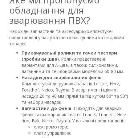
обладнання для
зварювання ПВХ?
Необхідні запчастини та аксесуари/комплектуючі
представлені у нас у каталозі наступними категоріями
товарів:
Прикачувальні ролики та гачки тестери
(пробники шва)
. Ролики представлені
варіантами для А-шва, а також силіконовими,
латунними та тефлоновими моделями 60-80 мм.
Насадки для зварювальних фенів
.
Комплектуючі до ручних апаратів Leister, Herz,
Forsthof, Neico, Rayma. В асортименті щілинні
насадки 20 та 40 мм (прямі та під кутом 60º та 90º)
та набори насадок.
Запчастини до фенів
. Підходять для зварних
фенів таких марок як Leister Triac S, Triac ST, Herz
rion, Bak, Neico, Rayma. У каталозі представлені:
електромотори;
плати управління;