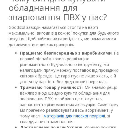
обладнання для
зварювання ПВХ у нас?
Goodizol завжди намагається стояти на варті
максимальної вигоди від кожної покупки для будь-якого
покупця. Щоб забезпечити вигідність, ми намагаємося
дотримуватись деяких принципів:
Працюємо безпосередньо з виробниками
. Не
перший рік займаючись реалізацією
різноманітного будівельного інструменту, ми
налагодили пряму мережу поставок від провідних
світових брендів. Це гарантує не лише якість, а й
доступну вартість без додаткових переплат.
Тримаємо товар у наявності
. Ми знаємо дещо
важливо іноді швидко купити обладнання для
зварювання ПВХ, особливо це стосується
запчастин та різноманітних аксесуарів. Саме тому
ми прагнемо реалізовувати весь асортимент, у
тому числі і
матеріалів для плоскої покрівлі
, зі
складу, а не на замовлення.
Доставляємо по всій Україні
. Робимо покупки