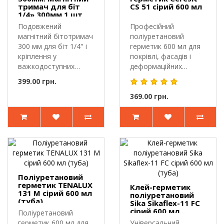
тримач для біт
CS 51 сірий 600 мл
1/4» 300мм 1 шт
Подовжений
Професійний
магнітний бітотримач
поліуретановий
300 мм для біт 1/4" і
герметик 600 мл для
кріплення у
покрівлі, фасадів і
важкодоступних
деформаційних
зонах.Бітотримач 30..
швівCeresit CS 51 —..
399.00 грн.
369.00 грн.
Поліуретановий
герметик TENALUX
Клей-герметик
131 M сірий 600 мл
поліуретановий
(туба)
Sika Sikaflex-11 FC
сірий 600 мл
Поліуретановий
(туба)
герметик 600 мл для
Універсальний