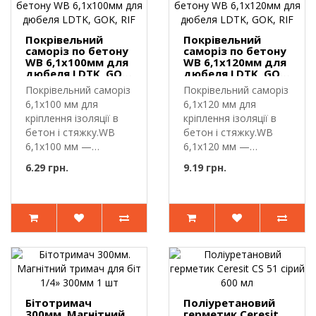
Покрівельний
Покрівельний
саморіз по бетону
саморіз по бетону
WB 6,1х100мм для
WB 6,1х120мм для
дюбеля LDTK, GOK,
дюбеля LDTK, GOK,
RIF
RIF
Покрівельний саморіз
Покрівельний саморіз
6,1х100 мм для
6,1х120 мм для
кріплення ізоляції в
кріплення ізоляції в
бетон і стяжку.WB
бетон і стяжку.WB
6,1х100 мм —
6,1х120 мм —
покрівельний..
покрівельний..
6.29 грн.
9.19 грн.
Бітотримач
Поліуретановий
300мм. Магнітний
герметик Ceresit