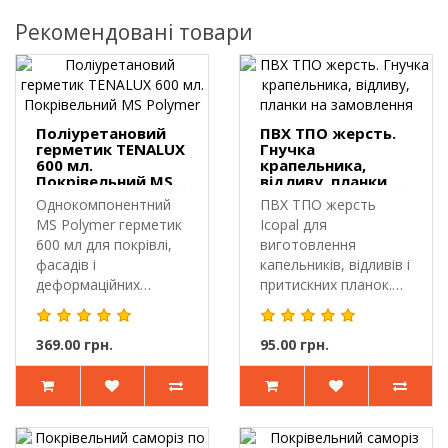
Рекомендовані товари
Поліуретановий
ПВХ ТПО жерсть.
герметик TENALUX
Гнучка
600 мл.
крапельника,
Покрівельний MS
відливу, планки на
Polymer
замовлення
Однокомпонентний
ПВХ ТПО жерсть
MS Polymer герметик
Icopal для
600 мл для покрівлі,
виготовлення
фасадів і
капельників, відливів і
деформаційних
притискних планок.
швівПоліуретановий..
Ламінована ПВХ ТП..
369.00 грн.
95.00 грн.