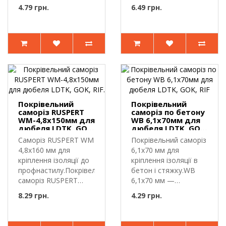
WM-..
WM-..
4.79 грн.
6.49 грн.
Покрівельний
Покрівельний
саморіз RUSPERT
саморіз по бетону
WM-4,8х150мм для
WB 6,1х70мм для
дюбеля LDTK, GOK,
дюбеля LDTK, GOK,
RIF.
RIF
Саморіз RUSPERT WM
Покрівельний саморіз
4,8х160 мм для
6,1х70 мм для
кріплення ізоляції до
кріплення ізоляції в
профнастилу.Покрівельний
бетон і стяжку.WB
саморіз RUSPERT
6,1х70 мм —
WM-..
покрівельний с..
8.29 грн.
4.29 грн.