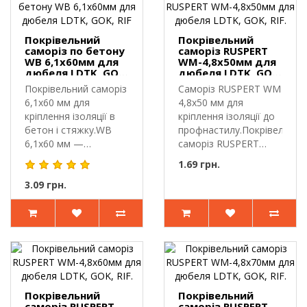
Покрівельний
Покрівельний
саморіз по бетону
саморіз RUSPERT
WB 6,1х60мм для
WM-4,8х50мм для
дюбеля LDTK, GOK,
дюбеля LDTK, GOK,
RIF
RIF.
Покрівельний саморіз
Саморіз RUSPERT WM
6,1х60 мм для
4,8х50 мм для
кріплення ізоляції в
кріплення ізоляції до
бетон і стяжку.WB
профнастилу.Покрівельний
6,1х60 мм —
саморіз RUSPERT
покрівельний с..
WM-4..
1.69 грн.
3.09 грн.
Покрівельний
Покрівельний
саморіз RUSPERT
саморіз RUSPERT