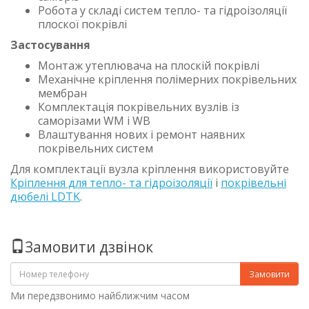
Робота у складі систем тепло- та гідроізоляції
плоскої покрівлі
Застосування
Монтаж утеплювача на плоскій покрівлі
Механічне кріплення полімерних покрівельних
мембран
Комплектація покрівельних вузлів із
саморізами WM і WB
Влаштування нових і ремонт наявних
покрівельних систем
Для комплектації вузла кріплення використовуйте
Кріплення для тепло- та гідроізоляції
і
покрівельні
дюбелі LDTK
.
Замовити дзвінок
Замовити
Ми передзвонимо найближчим часом