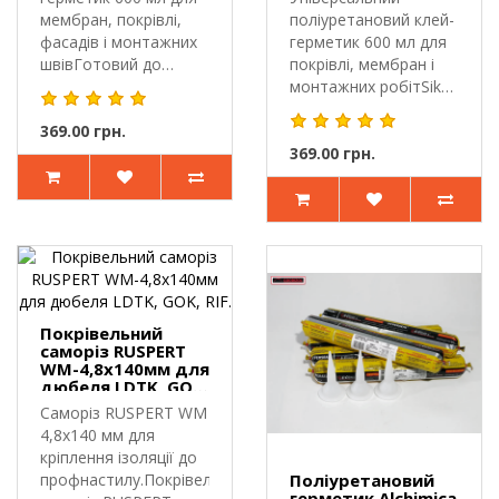
мембран, покрівлі,
поліуретановий клей-
фасадів і монтажних
герметик 600 мл для
швівГотовий до
покрівлі, мембран і
застосуванн..
монтажних робітSika
Sikafl..
369.00 грн.
369.00 грн.
Покрівельний
саморіз RUSPERT
WM-4,8х140мм для
дюбеля LDTK, GOK,
RIF.
Саморіз RUSPERT WM
4,8х140 мм для
кріплення ізоляції до
профнастилу.Покрівельний
Поліуретановий
герметик Alchimica