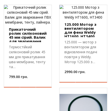
125.000 Мотор з
вентилятором
Прикаточний
для фена Weldy
ролик силіконовий
HT1600, HT3400
45 мм сірий. Валик
для зварювання
125.000 — мотор з
ПВХ мембрани,
Термостійкий
вентилятором для
тенту, лайнера.
силіконовий ролик 45
відновлення подачі
мм для прикатування
повітря у Weldy.
шва мембрани, тенту
Мотор 125.000 з
та
вентилятором..
лайнера.Прикаточний
2990.00 грн.
рол..
799.00 грн.