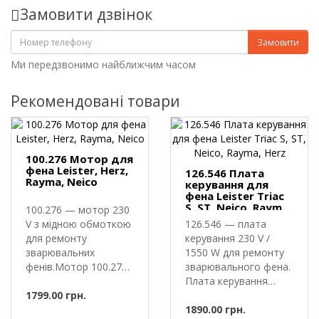
Замовити дзвінок
Замовити
Ми передзвонимо найближчим часом
Рекомендовані товари
100.276 Мотор для
фена Leister, Herz,
126.546 Плата
Rayma, Neico
керування для
фена Leister Triac
S, ST, Neico, Rayma,
100.276 — мотор 230
Herz
V з мідною обмоткою
126.546 — плата
для ремонту
керування 230 V /
зварювальних
1550 W для ремонту
фенів.Мотор 100.276
зварювального фена.
— електродвигун..
Плата керування
1799.00 грн.
126.546 — ..
1890.00 грн.