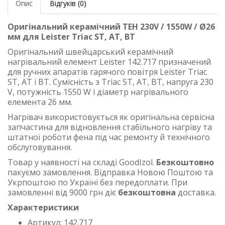
Опис
Відгуків (0)
Оригінальний керамічний ТЕН 230V / 1550W / Ø26
мм для Leister Triac ST, AT, BT
Оригінальний швейцарський керамічний
нагрівальний елемент Leister 142.717 призначений
для ручних апаратів гарячого повітря Leister Triac
ST, AT і BT. Сумісність з Triac ST, AT, BT, напруга 230
V, потужність 1550 W і діаметр нагрівального
елемента 26 мм.
Нагрівач використовується як оригінальна сервісна
запчастина для відновлення стабільного нагріву та
штатної роботи фена під час ремонту й технічного
обслуговування.
Товар у наявності на складі GoodIzol.
Безкоштовно
пакуємо замовлення. Відправка Новою Поштою та
Укрпоштою по Україні без передоплати. При
замовленні від 9000 грн діє
безкоштовна
доставка.
Характеристики
Артикул: 142.717