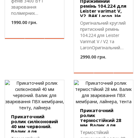
фенів 3400 Вт і
Прижимний
ремінь 104.224 для
зварювання
Leister varimat V,
полімерних
V2. BAK Laron, Herz
тканин.Щілинна
Laron
1990.00 грн.
Оригінальний круглий
насадка приз..
притискний ремінь
104.224 для Leister
Varimat V / V2 та
LaronОригінальний
кругл..
2990.00 грн.
Прикаточний
ролик
Прикаточний
термостійкий 28
ролик силіконовий
мм. Валик для
40 мм червоний.
зварювання ПВХ
Валик для
Термостійкий
мембрани,
зварювання ПВХ