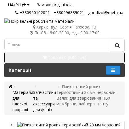
UA
/RU
Замовити дзвінок
+380960102021
+380996839021
goodizol@meta.ua
Харків, вул. Сергія Тархова, 13
Пн-Сб - 8:00-20:00, Нд - 9:00-17:00
Товарів 0 (0.00 грн.)
Категорії
Прикаточний ролик
Матеріали
Запчастини
термостійкий 28 мм червоний.
для
та
Валик для зварювання ПВХ
плоскої
аксессуари
мембрани, лайнера, тенту
покрівлі
для фенів