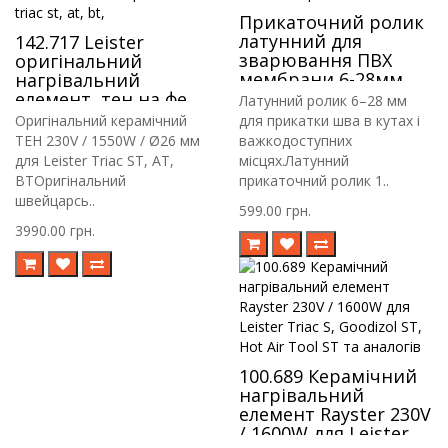
Прикаточний ролик
латунний для
142.717 Leister
зварювання ПВХ
оригінальний
мембрани 6-28мм
нагрівальний
елемент, тен на фен
Латунний ролик 6–28 мм
Leister triac st, at, bt,
Оригінальний керамічний
для прикатки шва в кутах і
ТЕН 230V / 1550W / Ø26 мм
важкодоступних
для Leister Triac ST, AT,
місцях.Латунний
BTОригінальний
прикаточний ролик 1..
швейцарсь..
599.00 грн.
3990.00 грн.
100.689 Керамічний
нагрівальний
елемент Rayster 230V
/ 1600W для Leister