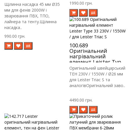
1990.00 грн.
Щілинна насадка 45 мм Ø35
мм для фенів 2000W і
зварювання ПВХ, ТПО,
лайнера та тенту.Щілинна
насадка..
990.00 грн.
100.689
Оригінальний
нагрівальний
елемент Leister Type
33 230V / 1550W / для
Оригінальний швейцарський
Leister Triac S
ТЕН 230V / 1550W / Ø26 мм
для Leister Triac S та
аналогівОригінальний заво..
4490.00 грн.