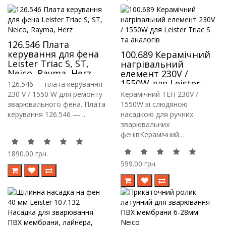
126.546 Плата
керування для фена
100.689 Керамічний
Leister Triac S, ST,
нагрівальний
Neico, Rayma, Herz
елемент 230V /
1550W для Leister
126.546 — плата керування
Triac S та аналогів
230 V / 1550 W для ремонту
Керамічний ТЕН 230V /
зварювального фена. Плата
1550W зі слюдяною
керування 126.546 — ..
насадкою для ручних
зварювальних
фенівКерамічний
нагрівальни..
1890.00 грн.
599.00 грн.