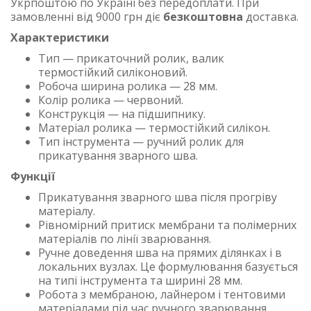
Укрпоштою по Україні без передоплати. При
замовленні від 9000 грн діє
безкоштовна
доставка.
Характеристики
Тип — прикаточний ролик, валик
термостійкий силіконовий.
Робоча ширина ролика — 28 мм.
Колір ролика — червоний.
Конструкція — на підшипнику.
Матеріал ролика — термостійкий силікон.
Тип інструмента — ручний ролик для
прикатування зварного шва.
Функції
Прикатування зварного шва після прогріву
матеріалу.
Рівномірний притиск мембрани та полімерних
матеріалів по лінії зварювання.
Ручне доведення шва на прямих ділянках і в
локальних вузлах. Це формулювання базується
на типі інструмента та ширині 28 мм.
Робота з мембраною, лайнером і тентовими
матеріалами під час ручного зварювання