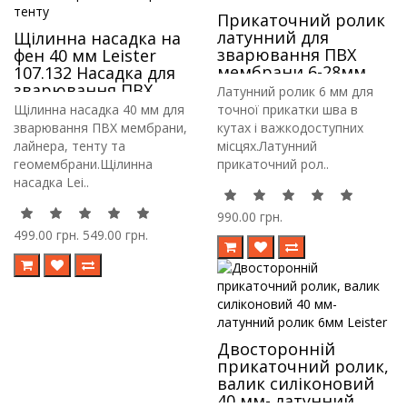
Прикаточний ролик
латунний для
Щілинна насадка на
зварювання ПВХ
фен 40 мм Leister
мембрани 6-28мм
107.132 Насадка для
Neico
зварювання ПВХ
Латунний ролик 6 мм для
мембрани, лайнера,
Щілинна насадка 40 мм для
точної прикатки шва в
тенту
зварювання ПВХ мембрани,
кутах і важкодоступних
лайнера, тенту та
місцях.Латунний
геомембрани.Щілинна
прикаточний рол..
насадка Lei..
990.00 грн.
499.00 грн.
549.00 грн.
Двосторонній
прикаточний ролик,
валик силіконовий
40 мм- латунний