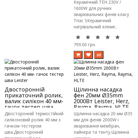
Triac S, Goodizol ST,
Керамічний ТЕН 230V /
Hot Air Tool ST та
1600W для ручних
аналогів
зварювальних фенів класу
Triac SКерамічний
нагрівальний елеме..
799.00 грн.
Двосторонній
Щілинна насадка
прикаточний ролик,
фен 20мм Ø35mm
валик силікон 40 мм-
2000Вт Leister, Herz,
гачок тестер шва
Rayma, Rayma, HLTE
Leister
Двосторонній термостійкий
Щілинна насадка 20 мм Ø35
силіконовий ролик 40 мм з
мм для фенів 2000W і
гачком-тестером
зварювання мембран,
шва.Двосторонній
лайнера та тенту.Щілинна