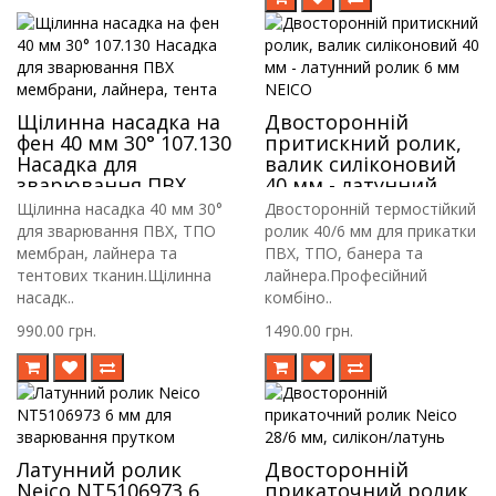
Щілинна насадка на
Двосторонній
фен 40 мм 30° 107.130
притискний ролик,
Насадка для
валик силіконовий
зварювання ПВХ
40 мм - латунний
мембрани, лайнера,
ролик 6 мм NEICO
Щілинна насадка 40 мм 30°
Двосторонній термостійкий
тента
для зварювання ПВХ, ТПО
ролик 40/6 мм для прикатки
мембран, лайнера та
ПВХ, ТПО, банера та
тентових тканин.Щілинна
лайнера.Професійний
насадк..
комбіно..
990.00 грн.
1490.00 грн.
Латунний ролик
Двосторонній
Neico NT5106973 6
прикаточний ролик