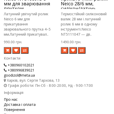
мм для зварювання
Neico 28/6 мм,
прутком
силікон/латунь
Латунний увігнутий ролик
Термостійкий силіконовий
Neico 6 мм для
валик 28 мм і латунний
прикатування
ролик 6 мм в одному
зварювального прутка 4–5
інструменті.Neico
мм.Латунний прикатувал..
NT5111047 — дв..
990.00 грн.
1490.00 грн.
Контакти
+380960102021
+380996839021
goodizol@meta.ua
Харків, вул. Сергія Тархова, 13
Графік роботи: Пн-Сб - 8:00-20:00, Нд - 9:00-17:00
Інформація
Про нас
Доставка і оплата
Повернення