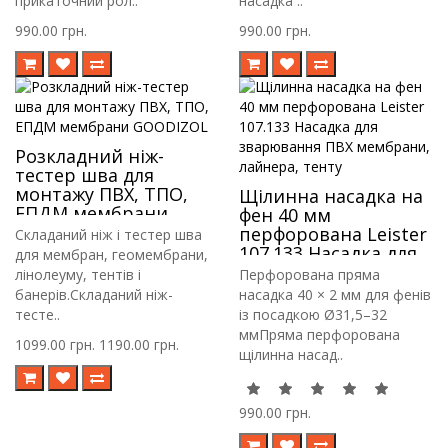
прикаточний рол..
насадка ..
990.00 грн.
990.00 грн.
Розкладний ніж-
тестер шва для
монтажу ПВХ, ТПО,
Щілинна насадка на
ЕПДМ мембрани
фен 40 мм
GOODIZOL
перфорована Leister
Складаний ніж і тестер шва
107.133 Насадка для
для мембран, геомембрани,
зварювання ПВХ
лінолеуму, тентів і
Перфорована пряма
мембрани, лайнера,
банерів.Складаний ніж-
насадка 40 × 2 мм для фенів
тенту
тесте..
із посадкою Ø31,5–32
ммПряма перфорована
1099.00 грн.
1190.00 грн.
щілинна насад..
990.00 грн.