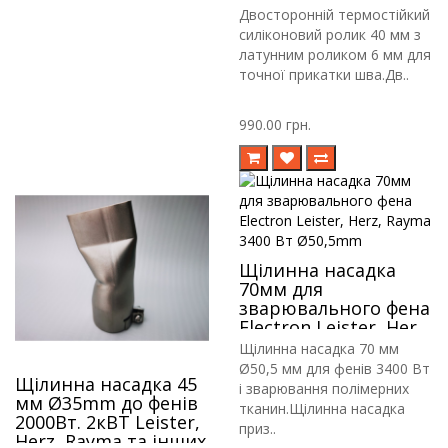
ролик 6мм Leister
Двосторонній термостійкий
силіконовий ролик 40 мм з
латунним роликом 6 мм для
точної прикатки шва.Дв..
990.00 грн.
Щілинна насадка
70мм для
зварювального фена
Electron Leister, Herz,
Rayma 3400 Вт
Щілинна насадка 70 мм
Ø50,5mm
Ø50,5 мм для фенів 3400 Вт
Щілинна насадка 45
і зварювання полімерних
мм Ø35mm до фенів
тканин.Щілинна насадка
2000Вт. 2кВТ Leister,
приз..
Herz, Rayma та інших