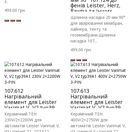
з..
фенів Leister, Herz,
499.00 грн.
Rayma та інших
Щілинна насадка 20 мм 90°
для зварювання мембран,
лайнера, тенту та
геомембрани.Щілинна
насадка 107...
499.00 грн.
107.612
107.613
Нагрівальний
Нагрівальний
елемент для Leister
елемент для Leister
Varimat V, V2 typ39A1
Varimat V, V2 typ39A1
230V 2×2200W 3-PIN
400V 2×2750W 3-PIN
Керамічний ТЕН
Керамічний ТЕН
230V/2×2200W для
400V/2×2750W для
автоматів Leister Varimat V,
автоматів Leister Varimat V,
V2 і Variant T1. 107.612 —
V2, Varimat S і Variant T1.