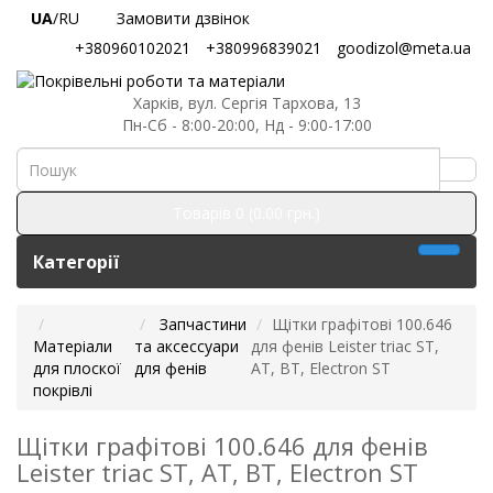
UA
/RU
Замовити дзвінок
+380960102021
+380996839021
goodizol@meta.ua
Харків, вул. Сергія Тархова, 13
Пн-Сб - 8:00-20:00, Нд - 9:00-17:00
Товарів 0 (0.00 грн.)
Категорії
Запчастини
Щітки графітові 100.646
Матеріали
та аксессуари
для фенів Leister triac ST,
для плоскої
для фенів
AT, BT, Electron ST
покрівлі
Щітки графітові 100.646 для фенів
Leister triac ST, AT, BT, Electron ST