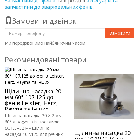
Запчастини до фенів
та в розділі
Аксесуари та
запчастини до зварювальних фенів
.
Замовити дзвінок
Замовити
Ми передзвонимо найближчим часом
Рекомендовані товари
Щілинна насадка 20
мм 60° 107.125 до
фенів Leister, Herz,
Rayma та інших
Щілинна насадка 20 × 2 мм,
60° для фенів із посадкою
Ø31,5–32 ммЩілинна
Щілинна насадка 20
насадка 107.125 для ручних
мм 90° 107.124 до