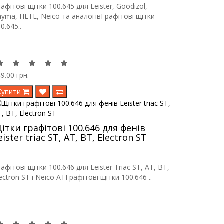
афітові щітки 100.645 для Leister, Goodizol,
ayma, HLTE, Neico та аналогівГрафітові щітки
0.645..
9.00 грн.
Купити
ітки графітові 100.646 для фенів
eister triac ST, AT, BT, Electron ST
афітові щітки 100.646 для Leister Triac ST, AT, BT,
ectron ST і Neico ATГрафітові щітки 100.646 ..