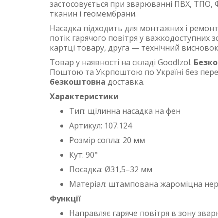
застосовується при зварюванні ПВХ, ТПО, 
тканин і геомембрани.
Насадка підходить для монтажних і ремонт
потік гарячого повітря у важкодоступних з
картці товару, друга — технічний висновок
Товар у наявності на складі GoodIzol.
Безк
Поштою та Укрпоштою по Україні без перед
безкоштовна
доставка.
Характеристики
Тип: щілинна насадка на фен
Артикул: 107.124
Розмір сопла: 20 мм
Кут: 90°
Посадка: Ø31,5–32 мм
Матеріал: штампована жароміцна нер
Функції
Направляє гаряче повітря в зону зва