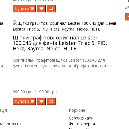
34
Купити
Щітки графітові оригінал Leister
100.645 для фенів Leister Triac S, PID,
Herz, Rayma, Neico, HLTE
Оригінальні графітові щітки Leister 100.645 для
ки
фенів Leister і сумісних аналогівГрафітові щітки Lei..
990.00 грн.
1190.00 грн.
Купити
ація
Корисне
с
Сертифікати
а і оплата
Фотогалерея