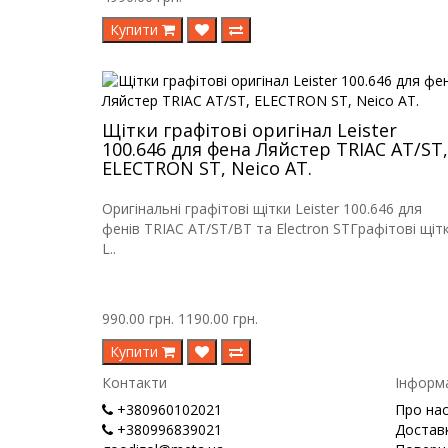
Купити
Щітки графітові оригінал Leister
100.646 для фена Ляйстер TRIAC AT/ST,
ELECTRON ST, Neico AT.
Оригінальні графітові щітки Leister 100.646 для
фенів TRIAC AT/ST/BT та Electron STГрафітові щіт
L..
990.00 грн.
1190.00 грн.
Купити
Контакти
Інформ
+380960102021
Про на
+380996839021
Доставк