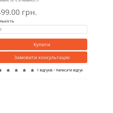
явність: Є в наявності
499.00 грн.
ількість
Купити
Замовити консультацію
1 відгуків
/
Написати відгук