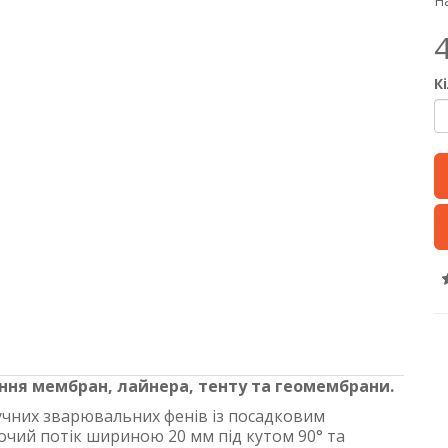
На
К
ння мембран, лайнера, тенту та геомембрани.
учних зварювальних фенів із посадковим
очий потік шириною 20 мм під кутом 90° та