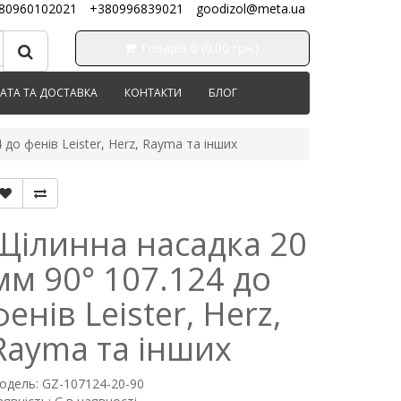
80960102021
+380996839021
goodizol@meta.ua
Товарів 0 (0.00 грн.)
АТА ТА ДОСТАВКА
КОНТАКТИ
БЛОГ
до фенів Leister, Herz, Rayma та інших
Щілинна насадка 20
мм 90° 107.124 до
фенів Leister, Herz,
Rayma та інших
одель: GZ-107124-20-90