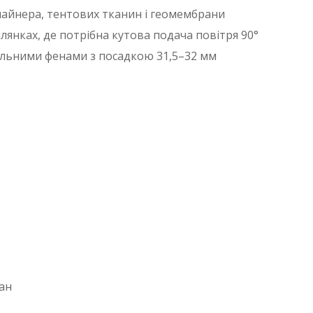
айнера, тентових тканин і геомембрани
лянках, де потрібна кутова подача повітря 90°
льними фенами з посадкою 31,5–32 мм
ан