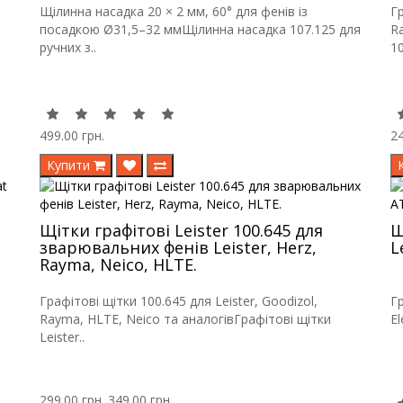
Щілинна насадка 20 × 2 мм, 60° для фенів із
Гр
посадкою Ø31,5–32 ммЩілинна насадка 107.125 для
R
ручних з..
10
499.00 грн.
24
Купити
Щітки графітові Leister 100.645 для
Щ
зварювальних фенів Leister, Herz,
L
Rayma, Neico, HLTE.
Графітові щітки 100.645 для Leister, Goodizol,
Гр
Rayma, HLTE, Neico та аналогівГрафітові щітки
El
Leister..
299.00 грн.
349.00 грн.