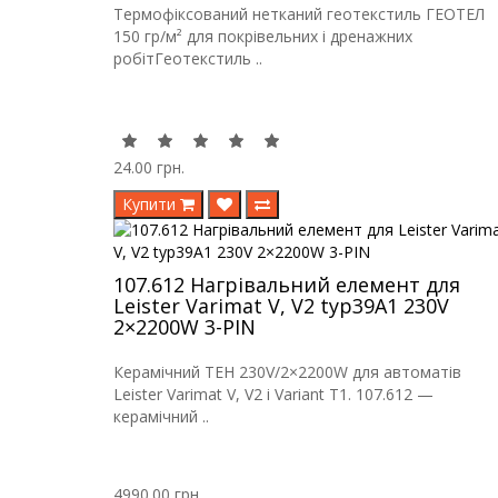
Термофіксований нетканий геотекстиль ГЕОТЕЛ
150 гр/м² для покрівельних і дренажних
робітГеотекстиль ..
24.00 грн.
Купити
107.612 Нагрівальний елемент для
Leister Varimat V, V2 typ39A1 230V
2×2200W 3-PIN
Керамічний ТЕН 230V/2×2200W для автоматів
Leister Varimat V, V2 і Variant T1. 107.612 —
керамічний ..
4990.00 грн.