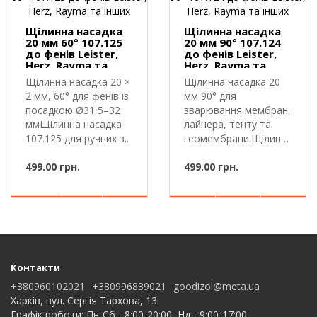
Щілинна насадка
Щілинна насадка
20 мм 60° 107.125
20 мм 90° 107.124
до фенів Leister,
до фенів Leister,
Herz, Rayma та
Herz, Rayma та
інших
інших
Щілинна насадка 20 ×
Щілинна насадка 20
2 мм, 60° для фенів із
мм 90° для
посадкою Ø31,5–32
зварювання мембран,
ммЩілинна насадка
лайнера, тенту та
107.125 для ручних з..
геомембрани.Щілинна
насадка 107...
499.00 грн.
499.00 грн.
Контакти
+380960102021
+380996839021
goodizol@meta.ua
Харків, вул. Сергія Тархова, 13
Графік роботи: Пн-Сб - 8:00-20:00, Нд - 9:00-17:00