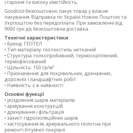
старіння та високу хімстійкість.
GoodIzol безкоштовно пакує товар у власне
пакування. Відправка по Україні Новою Поштою та
Укрпоштою без передоплати. При замовленні від
9000 грн діє безкоштовна доставка.
Технічні характеристики
• Бренд: ГЕОТЕЛ
• Тип матеріалу: геотекстиль нетканий
• Структура: голкопробивний, термоскріплений,
термофіксований
• Щільність: 150 гр/м²
• Призначення: для покрівельних, дренажних,
дорожніх і ландшафтних робіт
• Наявність: є в наявності
Основні функції
• розділення шарів матеріалів
• армування конструкцій
• дренування і фільтрація
• захист гідроізоляційних шарів
• застосування як армувального полотна при
ремонті бітумної покрівлі