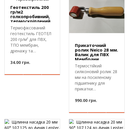
Геотекстиль 200
гр/м2
голкопробивний,
термоскріплений
Термофіксований
геотекстиль ГЕОТЕЛ
200 гр/м² для ПВХ,
ТПО мембран,
Прикаточний
ролик Neico 28 мм.
дренажу та
Валик для ПВХ
дорігГеотекстиль
Мембрани,
ГЕОТЕ..
34.00 грн.
лайнера, тенту
Термостійкий
силіконовий ролик 28
мм на посиленому
підшипнику для
прикатки
шва.Прикаточний
ролик Nei..
990.00 грн.