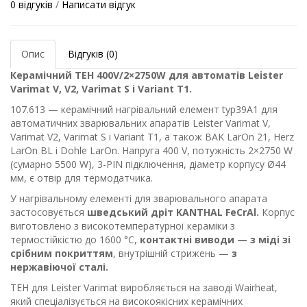
0 відгуків
/
Написати відгук
Опис
Відгуків (0)
Керамічний ТЕН 400V/2×2750W для автоматів Leister
Varimat V, V2, Varimat S і Variant T1.
107.613 — керамічний нагрівальний елемент typ39A1 для
автоматичних зварювальних апаратів Leister Varimat V,
Varimat V2, Varimat S і Variant T1, а також BAK LarOn 21, Herz
LarOn BL і Dohle LarOn. Напруга 400 V, потужність 2×2750 W
(сумарно 5500 W), 3-PIN підключення, діаметр корпусу Ø44
мм, є отвір для термодатчика.
У нагрівальному елементі для зварювального апарата
застосовується
шведський дріт KANTHAL FeCrAl.
Корпус
виготовлено з високотемпературної кераміки з
термостійкістю до 1600 °C,
контактні виводи — з міді зі
срібним покриттям
, внутрішній стрижень —
з
нержавіючої сталі.
ТЕН для Leister Varimat виробляється на заводі Wairheat,
який спеціалізується на високоякісних керамічних