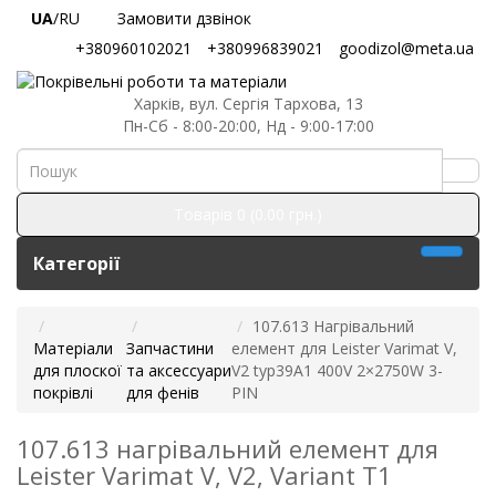
UA
/RU
Замовити дзвінок
+380960102021
+380996839021
goodizol@meta.ua
Харків, вул. Сергія Тархова, 13
Пн-Сб - 8:00-20:00, Нд - 9:00-17:00
Товарів 0 (0.00 грн.)
Категорії
107.613 Нагрівальний
Матеріали
Запчастини
елемент для Leister Varimat V,
для плоскої
та аксессуари
V2 typ39A1 400V 2×2750W 3-
покрівлі
для фенів
PIN
107.613 нагрівальний елемент для
Leister Varimat V, V2, Variant T1