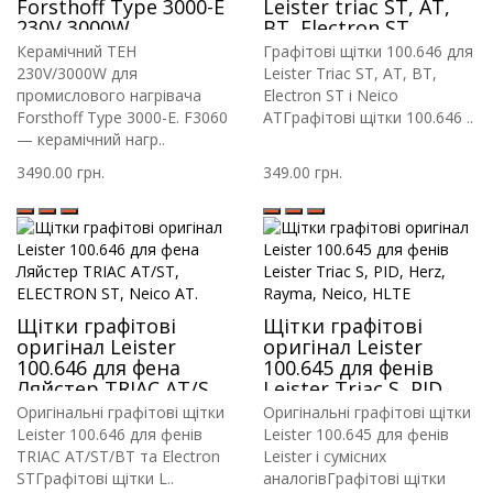
Forsthoff Type 3000-E
Leister triac ST, AT,
230V 3000W
BT, Electron ST
Керамічний ТЕН
Графітові щітки 100.646 для
230V/3000W для
Leister Triac ST, AT, BT,
промислового нагрівача
Electron ST і Neico
Forsthoff Type 3000-E. F3060
ATГрафітові щітки 100.646 ..
— керамічний нагр..
3490.00 грн.
349.00 грн.
Щітки графітові
Щітки графітові
оригінал Leister
оригінал Leister
100.646 для фена
100.645 для фенів
Ляйстер TRIAC AT/ST,
Leister Triac S, PID,
ELECTRON ST, Neico
Herz, Rayma, Neico,
Оригінальні графітові щітки
Оригінальні графітові щітки
AT.
HLTE
Leister 100.646 для фенів
Leister 100.645 для фенів
TRIAC AT/ST/BT та Electron
Leister і сумісних
STГрафітові щітки L..
аналогівГрафітові щітки