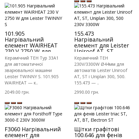
101.905
155.473
Нагрівальний
Нагрівальний
елемент WAIRHEAT
елемент для Leister
230 V 2750 W для
Uniroof AT, ST,
Leister TWINNY S
Uniplan 300, 500 230V
Керамічний ТЕН Typ 33A1
Керамічний ТЕН
3300W
для автоматичної
230V/3300W Ø44мм для
зварювальної машини
автоматів Leister Uniroof
Leister TWINNY S. 101.905
AT, ST і Uniplan 300, 500.
WAIRHEAT — к..
155.473 — ..
2049.00 грн.
2990.00 грн.
F3060 Нагрівальний
Щітки графітові
елемент для
100.646 для фенів