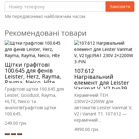
Замовити
Ми передзвонимо найближчим часом
Рекомендовані товари
Щітки графітові
100.645 для фенів
107.612
Leister, Herz, Rayma,
Нагрівальний
Rayma, Neico, Hlte
елемент для Leister
Varimat V, V2 typ39A1
Графітові щітки 100.645 для
230V 2×2200W 3-PIN
Leister, Goodizol, Rayma,
Керамічний ТЕН
HLTE, Neico та
230V/2×2200W для
аналогівГрафітові щітки
автоматів Leister Varimat V,
100.645..
V2 і Variant T1. 107.612 —
керамічний ..
249.00 грн.
4990.00 грн.