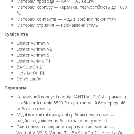
Матеріал провода — KANTHAL FeCrAl
Матеріал корпусу — кераміка, термостійкість до 1600
°C
Матеріал контактів — мідь зі срібним покриттям
Матеріал стрижня — нержавіюча сталь
Сумісність
Leister Varimat V
Leister Varimat V2
Leister Varimat S
Leister Variant T1
BAK LarOn 21
Herz LarOn BL
Dohle LarOn
Переваги
Керамічний корпус і провід KANTHAL FeCrAl тримають
стабільний нагрів 5500 Вт при тривалій безперервній
роботі автомата.
Мідні контактні виводи зі срібним покриттям —
надійне підключення без втрати потужності.
Один елемент закриває одразу кілька машин —
Varimat V, V2, S, Variant T1, BAK LarOn 21, Herz LarOn