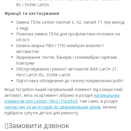
BL і Dohle LarOn.
Функції та застосування
Заміна ТЕНа Leister Varimat V, V2, Variant T1 при виході
з ладу
Планова заміна ТЕНа для профілактики поломок на
об'єкті
Шовна зварка ПВХ і ТПО мембран внахлест
автоматом
Зварювання тентів, банерів і геомембран гарячим
повітрям
Обслуговування і ремонт автоматів BAK LarOn 21,
Herz LarOn BL, Dohle LarOn
Підготовка обладнання до сезону покрівельних робіт
Якщо потрібен інший нагрівальний елемент під конкретний
автомат, весь асортимент зібрано в розділі
нагрівальних
елементів для Leister, Herz і Forsthof
; там само, в розділі
запчастин та аксесуарів до зварювальних фенів
, можна
підібрати супутні деталі для ремонту.
Замовити дзвінок