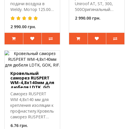
подачи воздуха в
Uniroof AT, ST, 300,
Weldy. Мотор 125.000
500Оригинальный
с вентилято..
круглый прижи..
2 990.00 грн.
2 990.00 грн.
Кровельный
саморез RUSPERT
WM-4,8х140мм для
дюбеля LDTK, GOK,
RIF.
Саморез RUSPERT
WM 4,8х140 мм для
крепления изоляции к
профнастилу.Кровельный
саморез RUSPERT
WM-4,8..
6.76 грн.