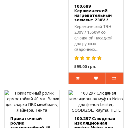
100.689
Керамический
нагревательный
элемент 230V /
1550W для Leister
Керамический ТЭН
Triac S и аналогов
230V / 1550W со
слюдяной насадкой
для ручных
сварочных
феновКерамический
нагревател..
599.00 грн.
Прикаточный
100.297 Слюдяная
ролик
изоляционная
термостойкий 40
муфта Neico для