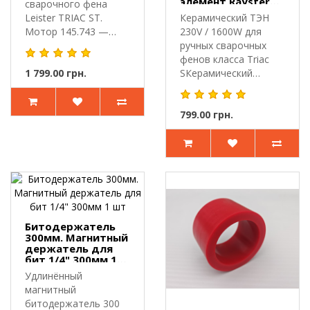
элемент Rayster
сварочного фена
230V / 1600W для
Leister TRIAC ST.
Керамический ТЭН
Leister Triac S,
Мотор 145.743 —
230V / 1600W для
Goodizol ST, Hot Air
запасной электр..
Tool ST и аналогов
ручных сварочных
фенов класса Triac
1 799.00 грн.
SКерамический
нагревательный э..
799.00 грн.
Битодержатель
300мм. Магнитный
держатель для
бит 1/4" 300мм 1
шт
Удлинённый
магнитный
битодержатель 300