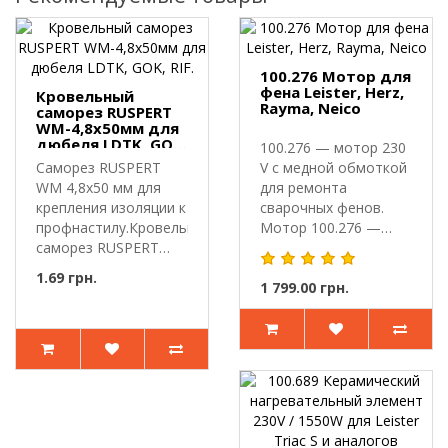
100.276 Мотор для
фена Leister, Herz,
Кровельный
Rayma, Neico
саморез RUSPERT
WM-4,8х50мм для
дюбеля LDTK, GOK,
100.276 — мотор 230
RIF.
Саморез RUSPERT
V с медной обмоткой
WM 4,8х50 мм для
для ремонта
крепления изоляции к
сварочных фенов.
профнастилу.Кровельный
Мотор 100.276 —
саморез RUSPERT
электродвигате..
WM-4,8х..
1.69 грн.
1 799.00 грн.