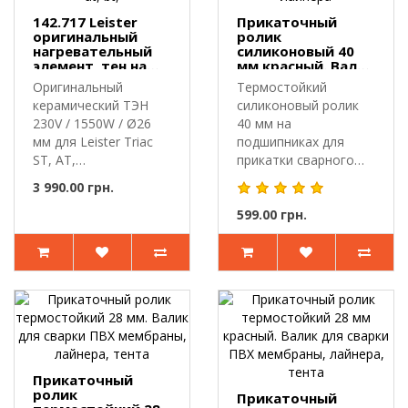
142.717 Leister
Прикаточный
оригинальный
ролик
нагревательный
силиконовый 40
элемент, тен на
мм красный. Валик
фен Leister triac st,
для сварки ПВХ
Оригинальный
Термостойкий
at, bt,
мембраны, тента,
керамический ТЭН
силиконовый ролик
лайнера
230V / 1550W / Ø26
40 мм на
мм для Leister Triac
подшипниках для
ST, AT,
прикатки сварного
BTОригинальный
шва.Прикаточный
3 990.00 грн.
швейцар..
ролик пред..
599.00 грн.
Прикаточный
ролик
Прикаточный