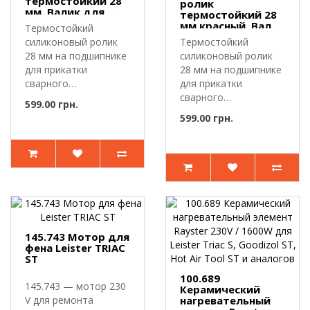
термостойкий 28
ролик
мм. Валик для
термостойкий 28
сварки ПВХ
мм красный. Валик
Термостойкий
мембраны,
для сварки ПВХ
силиконовый ролик
Термостойкий
лайнера, тента
мембраны,
28 мм на подшипнике
силиконовый ролик
лайнера, тента
для прикатки
28 мм на подшипнике
сварного
для прикатки
шва.Прикаточный
сварного
599.00 грн.
ролик предн..
шва.Прикаточный
599.00 грн.
ролик предн..
145.743 Мотор для
фена Leister TRIAC
ST
100.689
145.743 — мотор 230
Керамический
V для ремонта
нагревательный