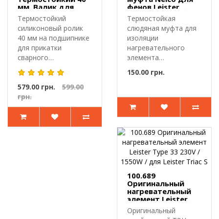
мм. Валик для
фенов Leister,
сварки ПВХ
GOODIZOL, Rayma,
Термостойкий
Термостойкая
мембраны,
HLTE
силиконовый ролик
слюдяная муфта для
Лайнера, Тента
40 мм на подшипнике
изоляции
для прикатки
нагревательного
сварного
элемента
шва.Прикаточный
фена.100.297 —
150.00 грн.
ролик предн..
слюдяная
579.00 грн.
599.00
изоляционн..
грн.
100.689
Оригинальный
нагревательный
элемент Leister
Type 33 230V /
Оригинальный
1550W / для