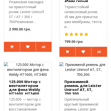
Uniroof ST, AT,
45мм серый .
Резиновая накладка
300,700.
Валик для сварки
на прикаточный
Термостойкий
ПВХ мембраны,
ролик Leister Uniroof
силиконовый ролик
тента, лайнера
ST / AT / 300 /
45 мм для прикатки
700Резиновая
шва мембраны, тента
накладка Leiste..
и
2 990.00 грн.
лайнера.Прикаточный
ролик пр..
799.00 грн.
125.000 Мотор с
Прижимной
вентилятором
ремень для Leister
для фена Weldy
Uniroof AT, ST,
HT1600, HT3400
700,300.
125.000 — мотор с
Оригинальный
вентилятором для
круглый прижимной
восстановления
ремень Leister для