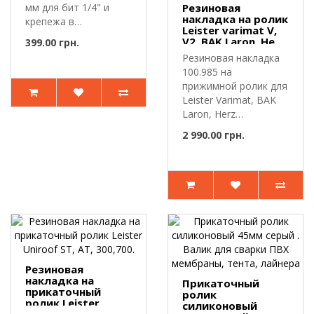
мм для бит 1/4" и
Резиновая
накладка на ролик
крепежа в
Leister varimat V,
труднодоступных
V2. BAK Laron, Herz
399.00 грн.
зонах.ОписаниеБит..
Laron
Резиновая накладка
100.985 на
прижимной ролик для
Leister Varimat, BAK
Laron, Herz
LaronРезиновая на..
2 990.00 грн.
Резиновая
накладка на
Прикаточный
прикаточный
ролик
ролик Leister
силиконовый