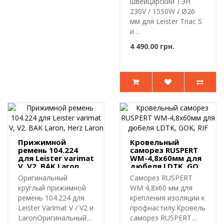
швейцарский ТЭН
Leister Triac S
230V / 1550W / Ø26
мм для Leister Triac S
и
аналоговОригинальный
4 490.00 грн.
заводс..
Прижимной
Кровельный
ремень 104.224
саморез RUSPERT
для Leister varimat
WM-4,8х60мм для
V, V2. BAK Laron,
дюбеля LDTK, GOK,
Herz Laron
RIF
Оригинальный
Саморез RUSPERT
круглый прижимной
WM 4,8х60 мм для
ремень 104.224 для
крепления изоляции к
Leister Varimat V / V2 и
профнастилу.Кровельный
LaronОригинальный
саморез RUSPERT