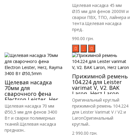
другим
Щелевая насадка 45 мм
Ø35 мм для фенов 2000W и
сварки ПВХ, ТПО, лайнера и
тента.Щелевая насадка
пред..
990.00 грн.
Прижимной ремень
104.224 для Leister
Щелевая насадка
varimat V, V2. BAK
70мм для
Laron, Herz Laron
сварочного фена
Electron Leister, Herz,
Оригинальный круглый
Rayma 3400 Вт
Щелевая насадка 70 мм
прижимной ремень 104.224
Ø50,5mm
Ø50,5 мм для фенов 3400
для Leister Varimat V / V2 и
Вт и сварки полимерных
LaronОригинальный
тканей.Щелевая насадка
круглый..
предназн..
2 990.00 грн.