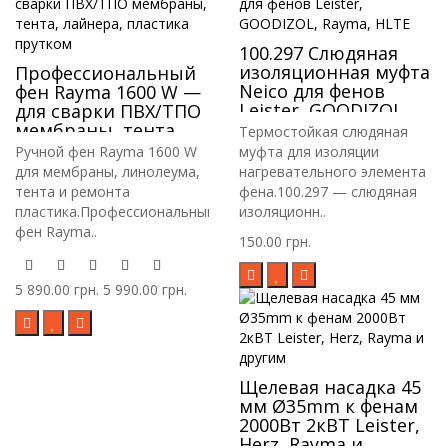
100.297 Слюдяная
изоляционная муфта
Профессиональный
Neico для фенов
фен Rayma 1600 W —
Leister, GOODIZOL,
для сварки ПВХ/ТПО
Rayma, HLTE
мембраны, тента,
Термостойкая слюдяная
лайнера, пластика
Ручной фен Rayma 1600 W
муфта для изоляции
прутком
для мембраны, линолеума,
нагревательного элемента
тента и ремонта
фена.100.297 — слюдяная
пластика.Профессиональный
изоляционн..
фен Rayma..
150.00 грн.
5 890.00 грн.
5 990.00 грн.
Щелевая насадка 45
мм Ø35mm к фенам
2000Вт 2кВТ Leister,
Herz, Rayma и