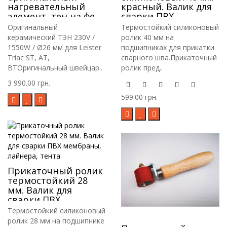
нагревательный
красный. Валик для
элемент, тен на фен
сварки ПВХ
Leister triac st, at, bt,
мембраны, тента,
Оригинальный
Термостойкий силиконовый
лайнера
керамический ТЭН 230V /
ролик 40 мм на
1550W / Ø26 мм для Leister
подшипниках для прикатки
Triac ST, AT,
сварного шва.Прикаточный
BTОригинальный швейцар..
ролик пред..
3 990.00 грн.
599.00 грн.
Прикаточный ролик
термостойкий 28
мм. Валик для
сварки ПВХ
мембраны, лайнера,
Термостойкий силиконовый
тента
ролик 28 мм на подшипнике