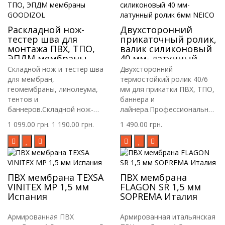
Раскладной нож-
Двухсторонний
тестер шва для
прикаточный ролик,
монтажа ПВХ, ТПО,
валик силиконовый
ЭПДМ мембраны
40 мм- латунный
GOODIZOL
ролик 6мм NEICO
Складной нож и тестер шва
Двухсторонний
для мембран,
термостойкий ролик 40/6
геомембраны, линолеума,
мм для прикатки ПВХ, ТПО,
тентов и
баннера и
баннеров.Складной нож-
лайнера.Профессиональный
тестер..
к..
1 099.00 грн.
1 190.00 грн.
1 490.00 грн.
ПВХ мембрана TEXSA
ПВХ мембрана
VINITEX MP 1,5 мм
FLAGON SR 1,5 мм
Испания
SOPREMA Италия
Армированная ПВХ
Армированная итальянская