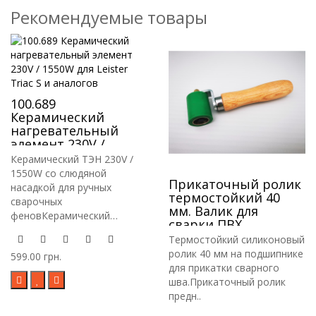
Рекомендуемые товары
100.689
Керамический
нагревательный
элемент 230V /
1550W для Leister
Керамический ТЭН 230V /
Triac S и аналогов
1550W со слюдяной
Прикаточный ролик
насадкой для ручных
термостойкий 40
сварочных
мм. Валик для
феновКерамический
сварки ПВХ
нагревател..
мембраны, Лайнера,
Термостойкий силиконовый
Тента
ролик 40 мм на подшипнике
599.00 грн.
для прикатки сварного
шва.Прикаточный ролик
предн..