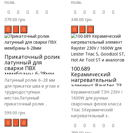
поли..
поли..
379.00 грн.
349.00 грн.
Прикаточный ролик
латунный для
сварки ПВХ
100.689
мембраны 6-28мм
Керамический
нагревательный
Латунный ролик 6–28 мм
элемент Rayster 230V
для прикатки шва в углах и
/ 1600W для Leister
труднодоступных
Керамический ТЭН 230V /
Triac S, Goodizol ST,
местах.Латунный
1600W для ручных
Hot Air Tool ST и
прикаточный ролик ..
сварочных фенов класса
аналогов
Triac SКерамический
599.00 грн.
нагревательный э..
799.00 грн.