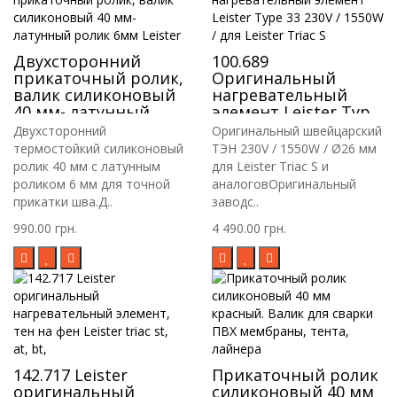
Двухсторонний
100.689
прикаточный ролик,
Оригинальный
валик силиконовый
нагревательный
40 мм- латунный
элемент Leister Type
ролик 6мм Leister
33 230V / 1550W / для
Двухсторонний
Оригинальный швейцарский
Leister Triac S
термостойкий силиконовый
ТЭН 230V / 1550W / Ø26 мм
ролик 40 мм с латунным
для Leister Triac S и
роликом 6 мм для точной
аналоговОригинальный
прикатки шва.Д..
заводс..
990.00 грн.
4 490.00 грн.
142.717 Leister
Прикаточный ролик
оригинальный
силиконовый 40 мм