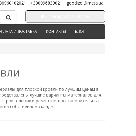
80960102021
+380996839021
goodizol@meta.ua
0 товар(ов) - 0.00 грн.
ОПЛАТА И ДОСТАВКА
КОНТАКТЫ
БЛОГ
овли
ериалы для плоской кровли
по лучшим ценам в
е представлены лучшие варианты материалов для
 строительных и ремонтно-восстановительных
ии на собственном складе.