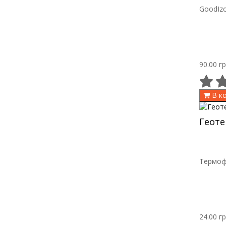
GoodIzo
90.00 гр
В к
Геоте
Термофи
24.00 гр