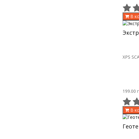
В к
Экст
XPS SCA
199.00 г
В к
Геоте