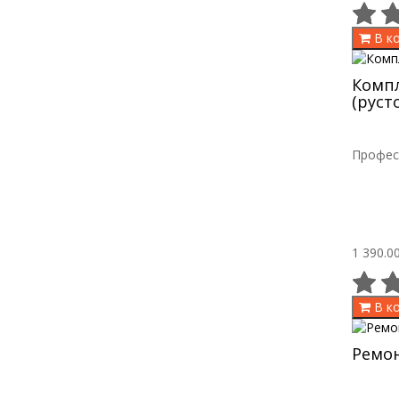
В к
Компл
(руст
Професс
1 390.00
В к
Ремон