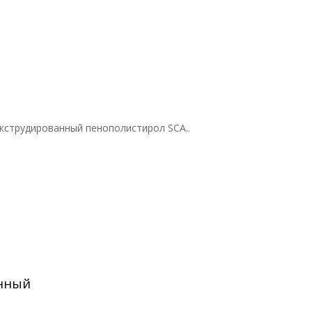
кструдированный пенополистирол SCA..
енный