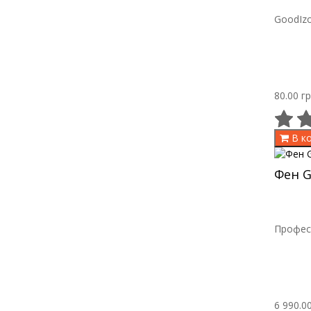
GoodIzo
80.00 гр
В к
Фен G
Професс
6 990.00