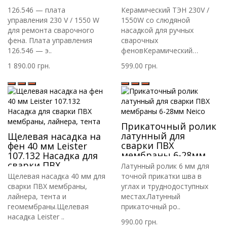
1550W для Leister
126.546 — плата
Керамический ТЭН 230V /
Triac S и аналогов
управления 230 V / 1550 W
1550W со слюдяной
для ремонта сварочного
насадкой для ручных
фена. Плата управления
сварочных
126.546 — э..
феновКерамический
нагревател..
1 890.00 грн.
599.00 грн.
Прикаточный ролик
латунный для
Щелевая насадка на
сварки ПВХ
фен 40 мм Leister
мембраны 6-28мм
107.132 Насадка для
Neico
сварки ПВХ
Латунный ролик 6 мм для
мембраны, лайнера,
Щелевая насадка 40 мм для
точной прикатки шва в
тента
сварки ПВХ мембраны,
углах и труднодоступных
лайнера, тента и
местах.Латунный
геомембраны.Щелевая
прикаточный ро..
насадка Leister ..
990.00 грн.