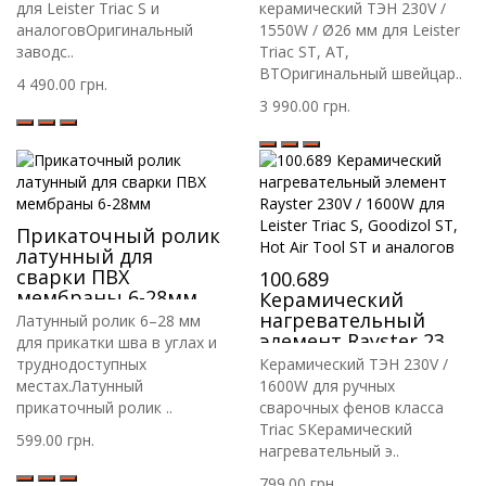
для Leister Triac S и
керамический ТЭН 230V /
аналоговОригинальный
1550W / Ø26 мм для Leister
заводс..
Triac ST, AT,
BTОригинальный швейцар..
4 490.00 грн.
3 990.00 грн.
Прикаточный ролик
латунный для
сварки ПВХ
100.689
мембраны 6-28мм
Керамический
нагревательный
Латунный ролик 6–28 мм
элемент Rayster 230V
для прикатки шва в углах и
/ 1600W для Leister
труднодоступных
Керамический ТЭН 230V /
Triac S, Goodizol ST,
местах.Латунный
1600W для ручных
Hot Air Tool ST и
прикаточный ролик ..
сварочных фенов класса
аналогов
Triac SКерамический
599.00 грн.
нагревательный э..
799.00 грн.