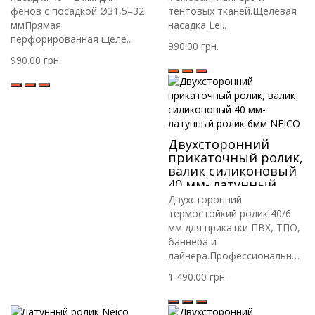
лайнера, тента
фенов с посадкой Ø31,5–32
тентовых тканей.Щелевая
ммПрямая
насадка Lei..
перфорированная щеле..
990.00 грн.
990.00 грн.
Двухсторонний
прикаточный ролик,
валик силиконовый
40 мм- латунный
ролик 6мм NEICO
Двухсторонний
термостойкий ролик 40/6
мм для прикатки ПВХ, ТПО,
баннера и
лайнера.Профессиональный
к..
1 490.00 грн.