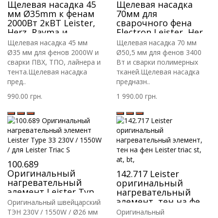
Щелевая насадка 45
Щелевая насадка
мм Ø35mm к фенам
70мм для
2000Вт 2кВТ Leister,
сварочного фена
Herz, Rayma и
Electron Leister, Herz,
другим
Rayma 3400 Вт
Щелевая насадка 45 мм
Щелевая насадка 70 мм
Ø50,5mm
Ø35 мм для фенов 2000W и
Ø50,5 мм для фенов 3400
сварки ПВХ, ТПО, лайнера и
Вт и сварки полимерных
тента.Щелевая насадка
тканей.Щелевая насадка
пред..
предназн..
990.00 грн.
1 990.00 грн.
100.689
Оригинальный
142.717 Leister
нагревательный
оригинальный
элемент Leister Type
нагревательный
33 230V / 1550W / для
элемент, тен на фен
Оригинальный швейцарский
Leister Triac S
Leister triac st, at, bt,
ТЭН 230V / 1550W / Ø26 мм
Оригинальный