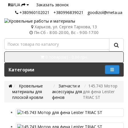
RU
/UA
Заказать звонок
+380960102021
+380996839021
goodizol@meta.ua
Харьков, ул. Сергея Тархова, 13
Пн-Сб - 8:00-20:00, Вс - 9:00-17:00
0 товар(ов) - 0.00 грн.
Категории
Кровельные
Запчасти и
145.743 Мотор
материалы для
аксессуары для
для фена Leister
плоской кровли
фенов
TRIAC ST