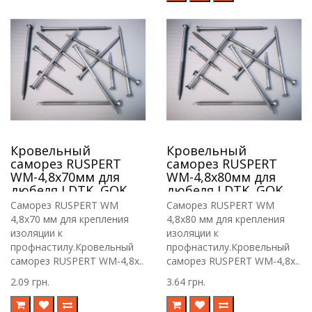
Кровельный
Кровельный
саморез RUSPERT
саморез RUSPERT
WM-4,8х70мм для
WM-4,8х80мм для
дюбеля LDTK, GOK,
дюбеля LDTK, GOK,
RIF.
RIF.
Саморез RUSPERT WM
Саморез RUSPERT WM
4,8х70 мм для крепления
4,8х80 мм для крепления
изоляции к
изоляции к
профнастилу.Кровельный
профнастилу.Кровельный
саморез RUSPERT WM-4,8х..
саморез RUSPERT WM-4,8х..
2.09 грн.
3.64 грн.