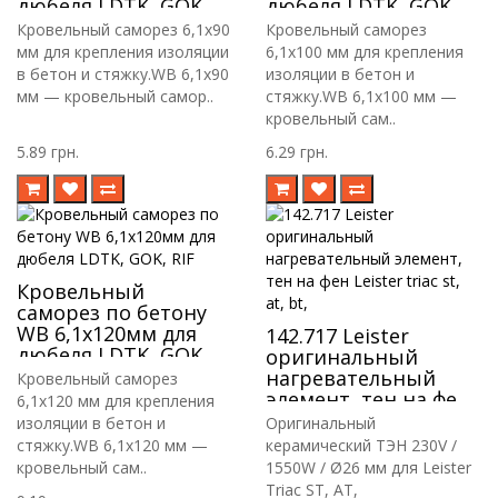
дюбеля LDTK, GOK,
дюбеля LDTK, GOK,
RIF
RIF
Кровельный саморез 6,1х90
Кровельный саморез
мм для крепления изоляции
6,1х100 мм для крепления
в бетон и стяжку.WB 6,1х90
изоляции в бетон и
мм — кровельный самор..
стяжку.WB 6,1х100 мм —
кровельный сам..
5.89 грн.
6.29 грн.
Кровельный
саморез по бетону
WB 6,1х120мм для
142.717 Leister
дюбеля LDTK, GOK,
оригинальный
RIF
нагревательный
Кровельный саморез
элемент, тен на фен
6,1х120 мм для крепления
Leister triac st, at, bt,
изоляции в бетон и
Оригинальный
стяжку.WB 6,1х120 мм —
керамический ТЭН 230V /
кровельный сам..
1550W / Ø26 мм для Leister
Triac ST, AT,