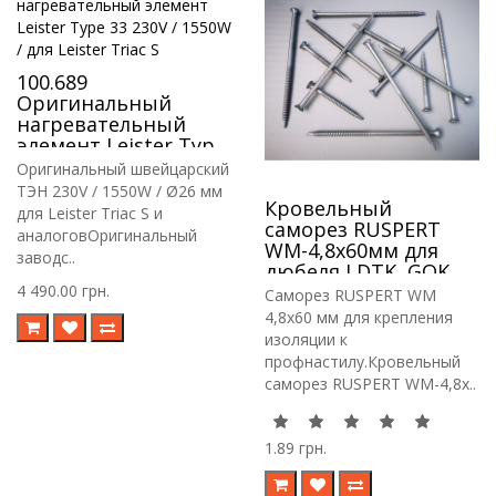
100.689
Оригинальный
нагревательный
элемент Leister Type
33 230V / 1550W / для
Оригинальный швейцарский
Leister Triac S
ТЭН 230V / 1550W / Ø26 мм
Кровельный
для Leister Triac S и
саморез RUSPERT
аналоговОригинальный
WM-4,8х60мм для
заводс..
дюбеля LDTK, GOK,
RIF
4 490.00 грн.
Саморез RUSPERT WM
4,8х60 мм для крепления
изоляции к
профнастилу.Кровельный
саморез RUSPERT WM-4,8х..
1.89 грн.