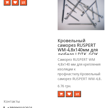
Кровельный
саморез RUSPERT
WM-4,8х140мм для
дюбеля LDTK, GOK,
RIF.
Саморез RUSPERT WM
4,8х140 мм для крепления
изоляции к
профнастилу.Кровельный
саморез RUSPERT WM-4,8..
6.76 грн.
Контакты
+380960102021