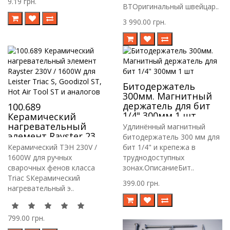
9.19 грн.
BTОригинальный швейцар..
3 990.00 грн.
Битодержатель
300мм. Магнитный
держатель для бит
100.689
1/4" 300мм 1 шт
Керамический
нагревательный
Удлинённый магнитный
элемент Rayster 230V
битодержатель 300 мм для
/ 1600W для Leister
Керамический ТЭН 230V /
бит 1/4" и крепежа в
Triac S, Goodizol ST,
1600W для ручных
труднодоступных
Hot Air Tool ST и
сварочных фенов класса
зонах.ОписаниеБит..
аналогов
Triac SКерамический
399.00 грн.
нагревательный э..
799.00 грн.