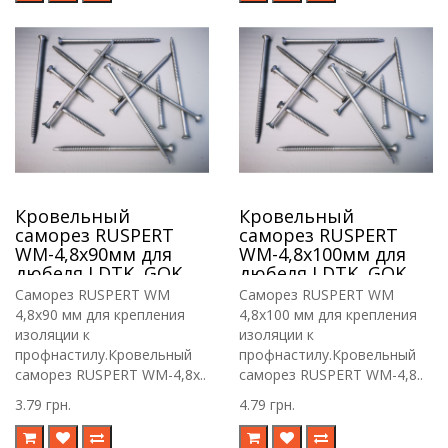
Кровельный
Кровельный
саморез RUSPERT
саморез RUSPERT
WM-4,8х90мм для
WM-4,8х100мм для
дюбеля LDTK, GOK,
дюбеля LDTK, GOK,
RIF.
RIF.
Саморез RUSPERT WM
Саморез RUSPERT WM
4,8х90 мм для крепления
4,8х100 мм для крепления
изоляции к
изоляции к
профнастилу.Кровельный
профнастилу.Кровельный
саморез RUSPERT WM-4,8х..
саморез RUSPERT WM-4,8..
3.79 грн.
4.79 грн.