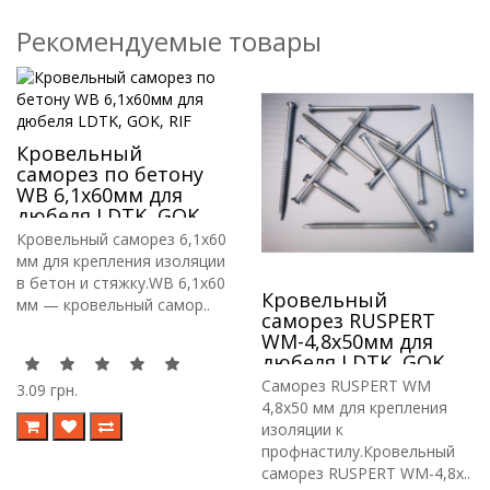
Рекомендуемые товары
Кровельный
саморез по бетону
WB 6,1х60мм для
дюбеля LDTK, GOK,
RIF
Кровельный саморез 6,1х60
мм для крепления изоляции
в бетон и стяжку.WB 6,1х60
Кровельный
мм — кровельный самор..
саморез RUSPERT
WM-4,8х50мм для
дюбеля LDTK, GOK,
RIF.
Саморез RUSPERT WM
3.09 грн.
4,8х50 мм для крепления
изоляции к
профнастилу.Кровельный
саморез RUSPERT WM-4,8х..