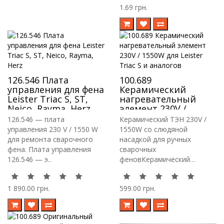
1.69 грн.
126.546 Плата
100.689
управления для фена
Керамический
Leister Triac S, ST,
нагревательный
Neico, Rayma, Herz
элемент 230V /
1550W для Leister
126.546 — плата
Керамический ТЭН 230V /
Triac S и аналогов
управления 230 V / 1550 W
1550W со слюдяной
для ремонта сварочного
насадкой для ручных
фена. Плата управления
сварочных
126.546 — э..
феновКерамический
нагревател..
1 890.00 грн.
599.00 грн.