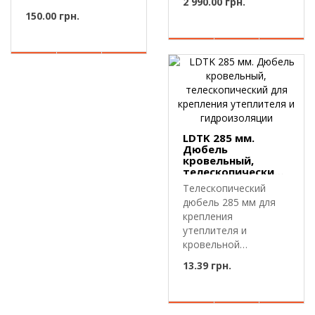
2 990.00 грн.
фена.100.297 —
150.00 грн.
слюдяная
изоляционн..
LDTK 285 мм.
Дюбель
кровельный,
телескопический
для крепления
Телескопический
утеплителя и
дюбель 285 мм для
гидроизоляции
крепления
утеплителя и
кровельной
мембраны.LDTK 285
13.39 грн.
мм — телескопи..