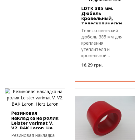
LDTK 385 мм.
Дюбель
кровельный,
телескопический
для крепления
Телескопический
утеплителя и
дюбель 385 мм для
гидроизоляции
крепления
утеплителя и
кровельной
мембраны.LDTK 385
16.29 грн.
мм — телескопи..
Резиновая
накладка на ролик
Leister varimat V,
V2. BAK Laron, Herz
Laron
Резиновая накладка