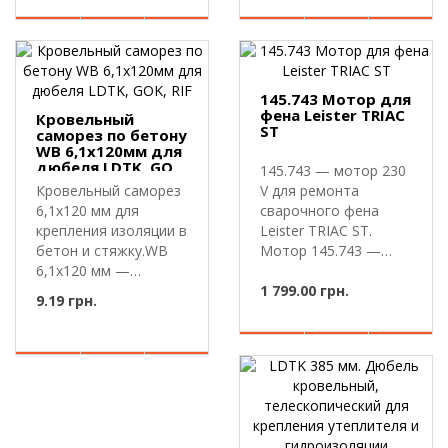
145.743 Мотор для
фена Leister TRIAC
Кровельный
ST
саморез по бетону
WB 6,1х120мм для
дюбеля LDTK, GOK,
145.743 — мотор 230
RIF
Кровельный саморез
V для ремонта
6,1х120 мм для
сварочного фена
крепления изоляции в
Leister TRIAC ST.
бетон и стяжку.WB
Мотор 145.743 —
6,1х120 мм —
запасной электр..
кровельный сам..
1 799.00 грн.
9.19 грн.