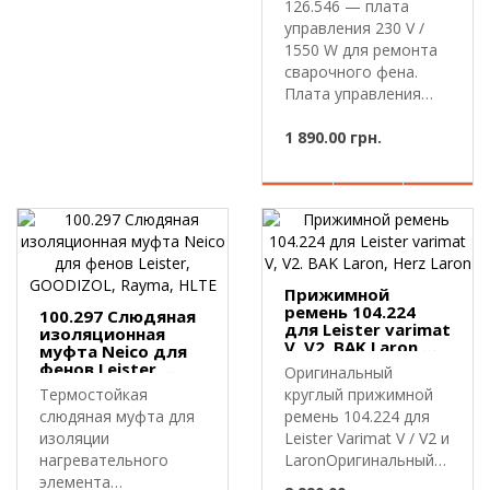
126.546 — плата
управления 230 V /
1550 W для ремонта
сварочного фена.
Плата управления
126.546 — э..
1 890.00 грн.
Прижимной
ремень 104.224
100.297 Слюдяная
для Leister varimat
изоляционная
V, V2. BAK Laron,
муфта Neico для
Herz Laron
фенов Leister,
Оригинальный
GOODIZOL, Rayma,
Термостойкая
круглый прижимной
HLTE
слюдяная муфта для
ремень 104.224 для
изоляции
Leister Varimat V / V2 и
нагревательного
LaronОригинальный
элемента
круглый..