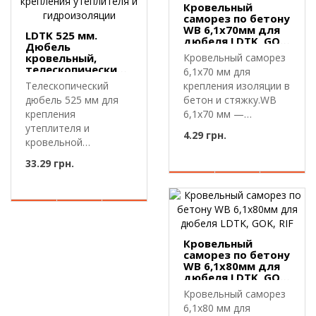
Кровельный
саморез по бетону
WB 6,1х70мм для
LDTK 525 мм.
дюбеля LDTK, GOK,
Дюбель
RIF
кровельный,
Кровельный саморез
телескопический
6,1х70 мм для
для крепления
Телескопический
крепления изоляции в
утеплителя и
дюбель 525 мм для
бетон и стяжку.WB
гидроизоляции
крепления
6,1х70 мм —
утеплителя и
кровельный самор..
4.29 грн.
кровельной
мембраны.LDTK 525
33.29 грн.
мм — телескопи..
Кровельный
саморез по бетону
WB 6,1х80мм для
дюбеля LDTK, GOK,
RIF
Кровельный саморез
6,1х80 мм для