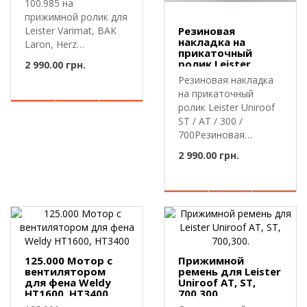
100.985 на
прижимной ролик для
Leister Varimat, BAK
Резиновая
накладка на
Laron, Herz
прикаточный
LaronРезиновая на..
ролик Leister
2 990.00 грн.
Uniroof ST, AT,
Резиновая накладка
300,700.
на прикаточный
ролик Leister Uniroof
ST / AT / 300 /
700Резиновая
накладка Leiste..
2 990.00 грн.
125.000 Мотор с
Прижимной
вентилятором
ремень для Leister
для фена Weldy
Uniroof AT, ST,
HT1600, HT3400
700,300.