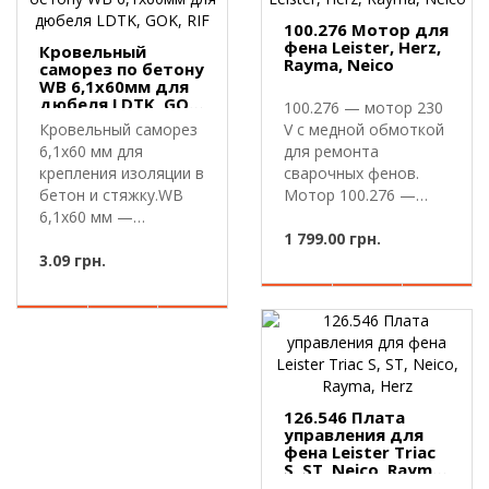
100.276 Мотор для
фена Leister, Herz,
Кровельный
Rayma, Neico
саморез по бетону
WB 6,1х60мм для
дюбеля LDTK, GOK,
100.276 — мотор 230
RIF
Кровельный саморез
V с медной обмоткой
6,1х60 мм для
для ремонта
крепления изоляции в
сварочных фенов.
бетон и стяжку.WB
Мотор 100.276 —
6,1х60 мм —
электродвигате..
кровельный самор..
1 799.00 грн.
3.09 грн.
126.546 Плата
управления для
фена Leister Triac
S, ST, Neico, Rayma,
Herz