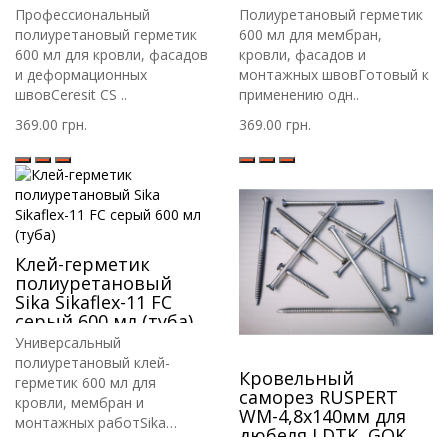
Профессиональный
Полиуретановый герметик
полиуретановый герметик
600 мл для мембран,
600 мл для кровли, фасадов
кровли, фасадов и
и деформационных
монтажных швовГотовый к
швовCeresit CS ..
применению одн..
369.00 грн.
369.00 грн.
Клей-герметик
полиуретановый
Sika Sikaflex-11 FC
серый 600 мл (туба)
Универсальный
полиуретановый клей-
Кровельный
герметик 600 мл для
саморез RUSPERT
кровли, мембран и
WM-4,8х140мм для
монтажных работSika
дюбеля LDTK, GOK,
Sikaflex..