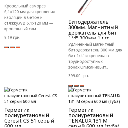
RIF
Кровельный саморез
6,1х120 мм для крепления
изоляции в бетон и
Битодержатель
стяжку.WB 6,1х120 мм —
300мм. Магнитный
кровельный сам..
держатель для бит
9.19 грн.
1/4" 300мм 1 шт
Удлинённый магнитный
битодержатель 300 мм для
бит 1/4" и крепежа в
труднодоступных
зонах.ОписаниеБит..
399.00 грн.
Герметик
Герметик
полиуретановый
полиуретановый
Ceresit CS 51 серый
TENALUX 131 M
600 мл
серый 600 мл (туба)