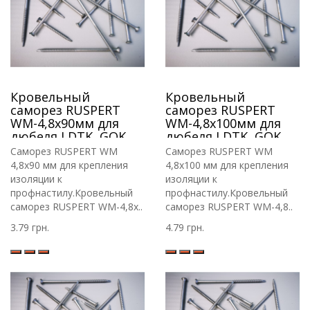
Кровельный
Кровельный
саморез RUSPERT
саморез RUSPERT
WM-4,8х90мм для
WM-4,8х100мм для
дюбеля LDTK, GOK,
дюбеля LDTK, GOK,
RIF.
RIF.
Саморез RUSPERT WM
Саморез RUSPERT WM
4,8х90 мм для крепления
4,8х100 мм для крепления
изоляции к
изоляции к
профнастилу.Кровельный
профнастилу.Кровельный
саморез RUSPERT WM-4,8х..
саморез RUSPERT WM-4,8..
3.79 грн.
4.79 грн.