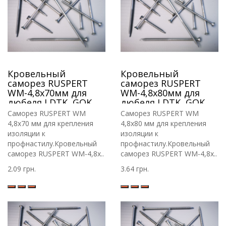
Кровельный
Кровельный
саморез RUSPERT
саморез RUSPERT
WM-4,8х70мм для
WM-4,8х80мм для
дюбеля LDTK, GOK,
дюбеля LDTK, GOK,
RIF.
RIF.
Саморез RUSPERT WM
Саморез RUSPERT WM
4,8х70 мм для крепления
4,8х80 мм для крепления
изоляции к
изоляции к
профнастилу.Кровельный
профнастилу.Кровельный
саморез RUSPERT WM-4,8х..
саморез RUSPERT WM-4,8х..
2.09 грн.
3.64 грн.