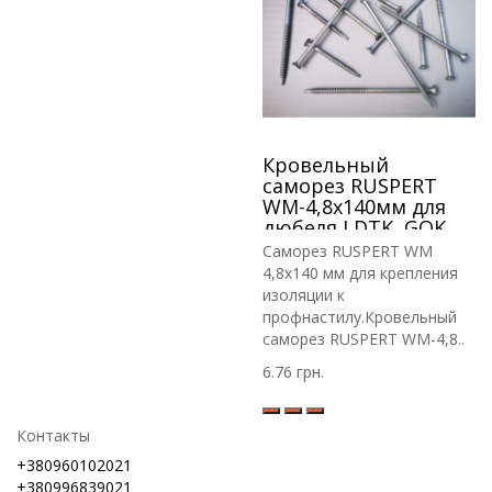
Кровельный
саморез RUSPERT
WM-4,8х140мм для
дюбеля LDTK, GOK,
RIF.
Саморез RUSPERT WM
4,8х140 мм для крепления
изоляции к
профнастилу.Кровельный
саморез RUSPERT WM-4,8..
6.76 грн.
Контакты
+380960102021
+380996839021