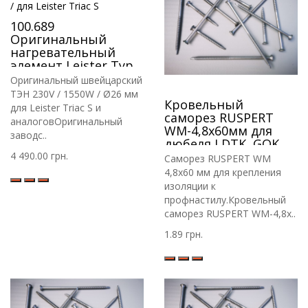
100.689
Оригинальный
нагревательный
элемент Leister Type
33 230V / 1550W / для
Оригинальный швейцарский
Leister Triac S
ТЭН 230V / 1550W / Ø26 мм
Кровельный
для Leister Triac S и
саморез RUSPERT
аналоговОригинальный
WM-4,8х60мм для
заводс..
дюбеля LDTK, GOK,
RIF
4 490.00 грн.
Саморез RUSPERT WM
4,8х60 мм для крепления
изоляции к
профнастилу.Кровельный
саморез RUSPERT WM-4,8х..
1.89 грн.