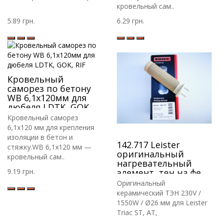
кровельный сам..
5.89 грн.
6.29 грн.
Кровельный
саморез по бетону
WB 6,1х120мм для
дюбеля LDTK, GOK,
RIF
Кровельный саморез
6,1х120 мм для крепления
изоляции в бетон и
142.717 Leister
стяжку.WB 6,1х120 мм —
оригинальный
кровельный сам..
нагревательный
9.19 грн.
элемент, тен на фен
Leister triac st, at, bt,
Оригинальный
керамический ТЭН 230V /
1550W / Ø26 мм для Leister
Triac ST, AT,