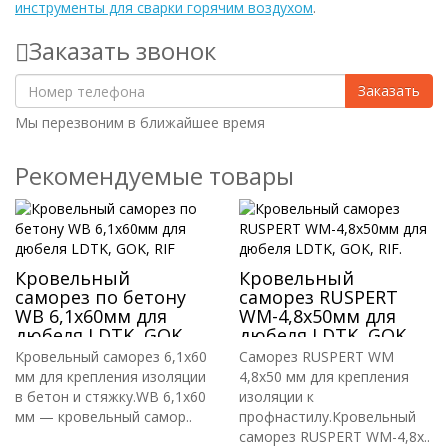
инструменты для сварки горячим воздухом
.
Заказать звонок
Заказать
Мы перезвоним в ближайшее время
Рекомендуемые товары
Кровельный
Кровельный
саморез по бетону
саморез RUSPERT
WB 6,1х60мм для
WM-4,8х50мм для
дюбеля LDTK, GOK,
дюбеля LDTK, GOK,
RIF
RIF.
Кровельный саморез 6,1х60
Саморез RUSPERT WM
мм для крепления изоляции
4,8х50 мм для крепления
в бетон и стяжку.WB 6,1х60
изоляции к
мм — кровельный самор..
профнастилу.Кровельный
саморез RUSPERT WM-4,8х..