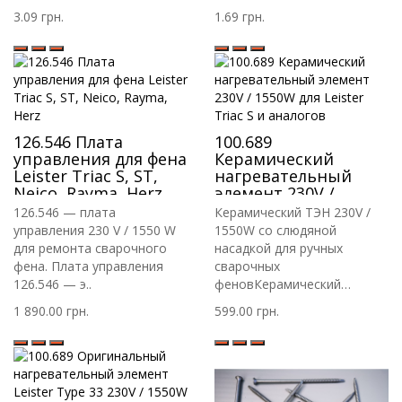
3.09 грн.
1.69 грн.
126.546 Плата
100.689
управления для фена
Керамический
Leister Triac S, ST,
нагревательный
Neico, Rayma, Herz
элемент 230V /
1550W для Leister
126.546 — плата
Керамический ТЭН 230V /
Triac S и аналогов
управления 230 V / 1550 W
1550W со слюдяной
для ремонта сварочного
насадкой для ручных
фена. Плата управления
сварочных
126.546 — э..
феновКерамический
нагревател..
1 890.00 грн.
599.00 грн.