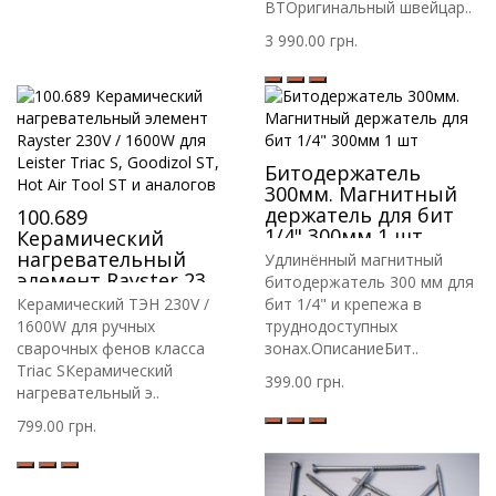
BTОригинальный швейцар..
3 990.00 грн.
Битодержатель
300мм. Магнитный
держатель для бит
100.689
1/4" 300мм 1 шт
Керамический
нагревательный
Удлинённый магнитный
элемент Rayster 230V
битодержатель 300 мм для
/ 1600W для Leister
Керамический ТЭН 230V /
бит 1/4" и крепежа в
Triac S, Goodizol ST,
1600W для ручных
труднодоступных
Hot Air Tool ST и
сварочных фенов класса
зонах.ОписаниеБит..
аналогов
Triac SКерамический
399.00 грн.
нагревательный э..
799.00 грн.