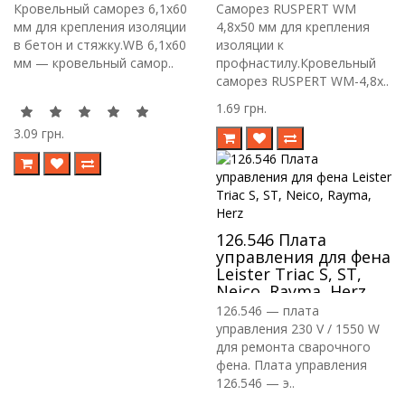
RIF
RIF.
Кровельный саморез 6,1х60
Саморез RUSPERT WM
мм для крепления изоляции
4,8х50 мм для крепления
в бетон и стяжку.WB 6,1х60
изоляции к
мм — кровельный самор..
профнастилу.Кровельный
саморез RUSPERT WM-4,8х..
1.69 грн.
3.09 грн.
126.546 Плата
управления для фена
Leister Triac S, ST,
Neico, Rayma, Herz
126.546 — плата
управления 230 V / 1550 W
для ремонта сварочного
фена. Плата управления
126.546 — э..