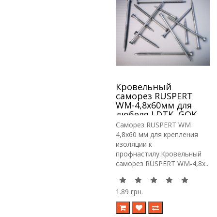
Кровельный
саморез RUSPERT
WM-4,8х60мм для
дюбеля LDTK, GOK,
RIF
Саморез RUSPERT WM
4,8х60 мм для крепления
изоляции к
профнастилу.Кровельный
саморез RUSPERT WM-4,8х..
1.89 грн.