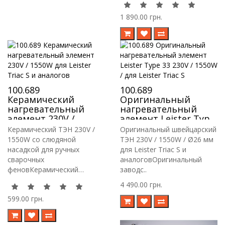
1 890.00 грн.
100.689
100.689
Керамический
Оригинальный
нагревательный
нагревательный
элемент 230V /
элемент Leister Type
1550W для Leister
33 230V / 1550W / для
Керамический ТЭН 230V /
Оригинальный швейцарский
Triac S и аналогов
Leister Triac S
1550W со слюдяной
ТЭН 230V / 1550W / Ø26 мм
насадкой для ручных
для Leister Triac S и
сварочных
аналоговОригинальный
феновКерамический
заводс..
нагревател..
4 490.00 грн.
599.00 грн.