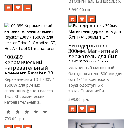
BTОригинальный швейцар..
3 990.00 грн.
Битодержатель
300мм. Магнитный
держатель для бит
100.689
1/4" 300мм 1 шт
Керамический
нагревательный
Удлинённый магнитный
элемент Rayster 230V
битодержатель 300 мм для
/ 1600W для Leister
Керамический ТЭН 230V /
бит 1/4" и крепежа в
Triac S, Goodizol ST,
1600W для ручных
труднодоступных
Hot Air Tool ST и
сварочных фенов класса
зонах.ОписаниеБит..
аналогов
Triac SКерамический
399.00 грн.
нагревательный э..
799.00 грн.