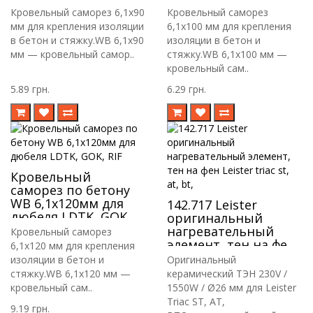
RIF
RIF
Кровельный саморез 6,1х90
Кровельный саморез
мм для крепления изоляции
6,1х100 мм для крепления
в бетон и стяжку.WB 6,1х90
изоляции в бетон и
мм — кровельный самор..
стяжку.WB 6,1х100 мм —
кровельный сам..
5.89 грн.
6.29 грн.
Кровельный
саморез по бетону
WB 6,1х120мм для
142.717 Leister
дюбеля LDTK, GOK,
оригинальный
RIF
нагревательный
Кровельный саморез
элемент, тен на фен
6,1х120 мм для крепления
Leister triac st, at, bt,
изоляции в бетон и
Оригинальный
стяжку.WB 6,1х120 мм —
керамический ТЭН 230V /
кровельный сам..
1550W / Ø26 мм для Leister
Triac ST, AT,
9.19 грн.