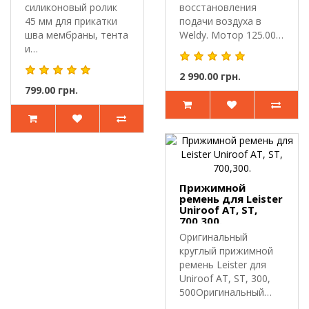
силиконовый ролик
восстановления
тента, лайнера
45 мм для прикатки
подачи воздуха в
шва мембраны, тента
Weldy. Мотор 125.000
и
с вентилято..
лайнера.Прикаточный
ролик пр..
2 990.00 грн.
799.00 грн.
Прижимной
ремень для Leister
Uniroof AT, ST,
700,300.
Оригинальный
круглый прижимной
ремень Leister для
Uniroof AT, ST, 300,
500Оригинальный
круглый прижи..