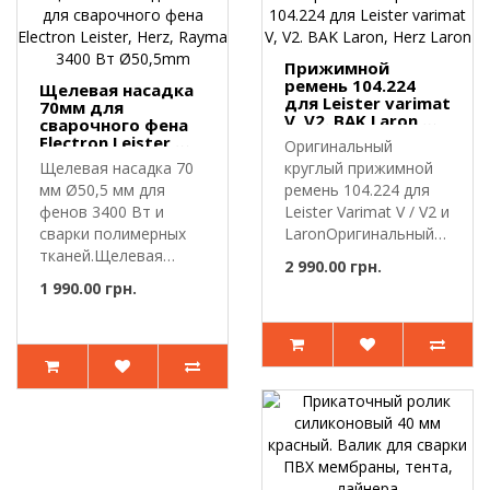
Прижимной
ремень 104.224
Щелевая насадка
для Leister varimat
70мм для
V, V2. BAK Laron,
сварочного фена
Herz Laron
Electron Leister,
Оригинальный
Herz, Rayma 3400
Щелевая насадка 70
круглый прижимной
Вт Ø50,5mm
мм Ø50,5 мм для
ремень 104.224 для
фенов 3400 Вт и
Leister Varimat V / V2 и
сварки полимерных
LaronОригинальный
тканей.Щелевая
круглый..
2 990.00 грн.
насадка предназн..
1 990.00 грн.