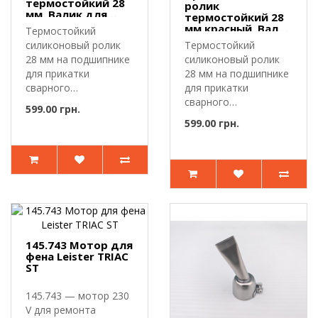
термостойкий 28
ролик
мм. Валик для
термостойкий 28
сварки ПВХ
мм красный. Валик
Термостойкий
мембраны,
для сварки ПВХ
силиконовый ролик
Термостойкий
лайнера, тента
мембраны,
28 мм на подшипнике
силиконовый ролик
лайнера, тента
для прикатки
28 мм на подшипнике
сварного
для прикатки
шва.Прикаточный
сварного
599.00 грн.
ролик предн..
шва.Прикаточный
599.00 грн.
ролик предн..
145.743 Мотор для
фена Leister TRIAC
ST
145.743 — мотор 230
V для ремонта