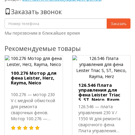
Заказать звонок
Заказать
Мы перезвоним в ближайшее время
Рекомендуемые товары
100.276 Мотор для
фена Leister, Herz,
Rayma, Neico
126.546 Плата
управления для
100.276 — мотор 230
фена Leister Triac
S, ST, Neico, Rayma,
V с медной обмоткой
Herz
для ремонта
126.546 — плата
сварочных фенов.
управления 230 V /
Мотор 100.276 —
1550 W для ремонта
электродвигате..
сварочного фена.
Плата управления