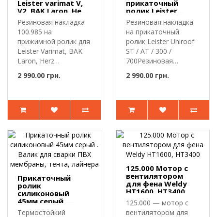
Leister varimat V,
прикаточный
V2. BAK Laron, Herz
ролик Leister
Laron
Uniroof ST, AT,
Резиновая накладка
Резиновая накладка
300,700.
100.985 на
на прикаточный
прижимной ролик для
ролик Leister Uniroof
Leister Varimat, BAK
ST / AT / 300 /
Laron, Herz
700Резиновая
LaronРезиновая на..
накладка Leiste..
2 990.00 грн.
2 990.00 грн.
125.000 Мотор с
вентилятором
Прикаточный
для фена Weldy
ролик
HT1600, HT3400
силиконовый
45мм серый .
125.000 — мотор с
Валик для сварки
Термостойкий
вентилятором для
ПВХ мембраны,