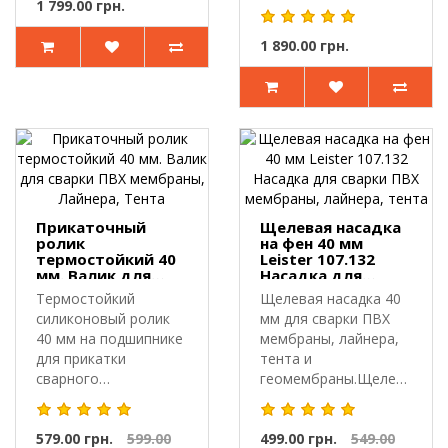
1 799.00 грн.
126.546 — э..
1 890.00 грн.
Прикаточный
Щелевая насадка
ролик
на фен 40 мм
термостойкий 40
Leister 107.132
мм. Валик для
Насадка для
сварки ПВХ
сварки ПВХ
Термостойкий
Щелевая насадка 40
мембраны,
мембраны,
силиконовый ролик
мм для сварки ПВХ
Лайнера, Тента
лайнера, тента
40 мм на подшипнике
мембраны, лайнера,
для прикатки
тента и
сварного
геомембраны.Щелевая
шва.Прикаточный
насадка Leister ..
ролик предн..
579.00 грн.
599.00
499.00 грн.
549.00