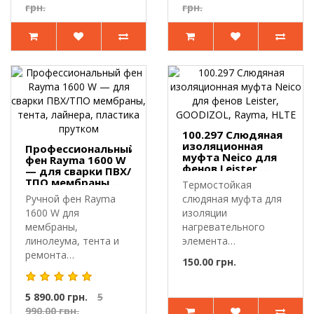
грн.
грн.
100.297 Слюдяная
изоляционная
Профессиональный
муфта Neico для
фен Rayma 1600 W
фенов Leister,
— для сварки ПВХ/
GOODIZOL, Rayma,
ТПО мембраны,
Термостойкая
HLTE
тента, лайнера,
Ручной фен Rayma
слюдяная муфта для
пластика прутком
1600 W для
изоляции
мембраны,
нагревательного
линолеума, тента и
элемента
ремонта
фена.100.297 —
150.00 грн.
пластика.Профессиональный
слюдяная
фен Rayma..
изоляционн..
5 890.00 грн.
5
990.00 грн.