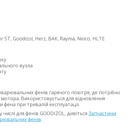
ster ST, Goodizol, Herz, BAK, Rayma, Neico, HLTE
оку
ального вузла
нту
зварювальних фенів гарячого повітря, де потрібно
 мотора. Використовується для відновлення
и фена при тривалій експлуатації.
у числі для фенів GOODIZOL, дивіться
Запчастини
арювальних фенів
.