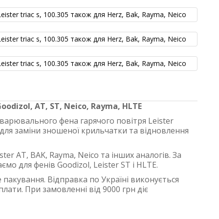
oodizol, AT, ST, Neico, Rayma, HLTE
зварювального фена гарячого повітря Leister
 для заміни зношеної крильчатки та відновлення
ter AT, BAK, Rayma, Neico та інших аналогів. За
о для фенів Goodizol, Leister ST і HLTE.
 пакування. Відправка по Україні виконується
ти. При замовленні від 9000 грн діє