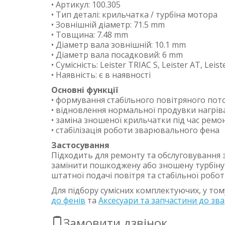
• Артикул: 100.305
• Тип деталі: крильчатка / турбіна мотора
• Зовнішній діаметр: 71.5 mm
• Товщина: 7.48 mm
• Діаметр вала зовнішній: 10.1 mm
• Діаметр вала посадковий: 6 mm
• Сумісність: Leister TRIAC S, Leister AT, Lei
• Наявність: є в наявності
Основні функції
• формування стабільного повітряного пот
• відновлення нормальної продувки нагрів
• заміна зношеної крильчатки під час ремо
• стабілізація роботи зварювального фена
Застосування
Підходить для ремонту та обслуговування 
замінити пошкоджену або зношену турбіну
штатної подачі повітря та стабільної робот
Для підбору сумісних комплектуючих, у том
до фенів
та
Аксесуари та запчастини до зв
Замовити дзвінок