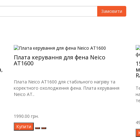
Замовити
Плата керування для фена Neico
AT1600
1
,
м
R
Плата Neico AT1600 для стабільного нагріву та
коректного охолодження фена. Плата керування
Т
Neico AT..
н
те
1990.00 грн.
49
Купити