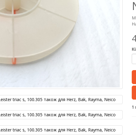
М
На
К
1 