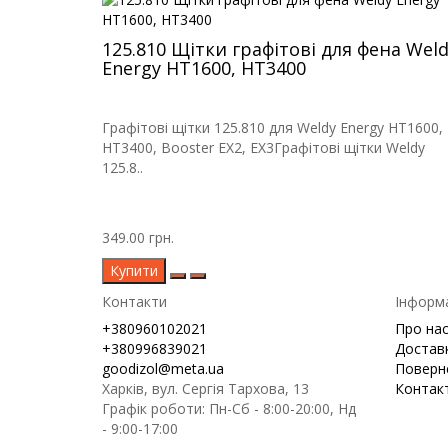
125.810 Щітки графітові для фена Wel
Energy HT1600, HT3400
Графітові щітки 125.810 для Weldy Energy HT1600,
HT3400, Booster EX2, EX3Графітові щітки Weldy
125.8..
349.00 грн.
Купити
Контакти
Інформ
+380960102021
Про на
+380996839021
Доставк
goodizol@meta.ua
Поверн
Харків, вул. Сергія Тархова, 13
Контак
Графік роботи: Пн-Сб - 8:00-20:00, Нд
- 9:00-17:00