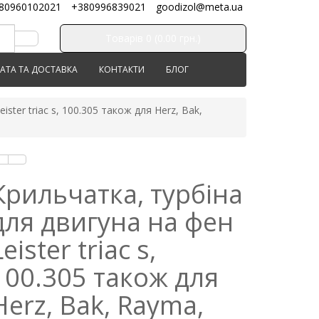
80960102021
+380996839021
goodizol@meta.ua
Товарів 0 (0.00 грн.)
АТА ТА ДОСТАВКА
КОНТАКТИ
БЛОГ
ster triac s, 100.305 також для Herz, Bak,
Крильчатка, турбіна
для двигуна на фен
Leister triac s,
100.305 також для
Herz, Bak, Rayma,