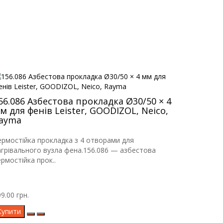
56.086 Азбестова прокладка Ø30/50 × 4
м для фенів Leister, GOODIZOL, Neico,
ayma
ермостійка прокладка з 4 отворами для
агрівального вузла фена.156.086 — азбестова
рмостійка прок..
9.00 грн.
Купити