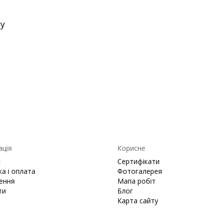
dy
ація
Корисне
с
Сертифікати
а і оплата
Фотогалерея
ення
Мапа робіт
ти
Блог
Карта сайту