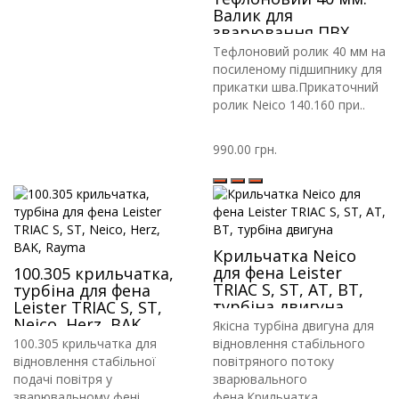
Валик для
зварювання ПВХ
ТПО мембрани,
Тефлоновий ролик 40 мм на
лайнера, тенту
посиленому підшипнику для
прикатки шва.Прикаточний
ролик Neico 140.160 при..
990.00 грн.
Крильчатка Neico
для фена Leister
100.305 крильчатка,
TRIAC S, ST, AT, BT,
турбіна для фена
турбіна двигуна
Leister TRIAC S, ST,
Neico, Herz, BAK,
Якісна турбіна двигуна для
Rayma
100.305 крильчатка для
відновлення стабільного
відновлення стабільної
повітряного потоку
подачі повітря у
зварювального
зварювальному фені.
фена.Крильчатка ..