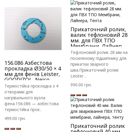
Прикаточний ролик,
валик тефлоновий 28
мм. для ПВХ ТПО
Мембрани, Лайнера,
Тента
Тефлоновий ролик 28 мм на
посиленому підшипнику для
156.086 Азбестова
прикатки зварного
прокладка Ø30/50 × 4
шва.Прикаточний ролик
мм для фенів Leister,
Leister ..
GOODIZOL, Neico,
Rayma
990.00 грн.
Термостійка прокладка з 4
отворами для
нагрівального вузла
фена.156.086 — азбестова
термостійка прок..
499.00 грн.
Прикаточний ролик
тефлоновий 40 мм.