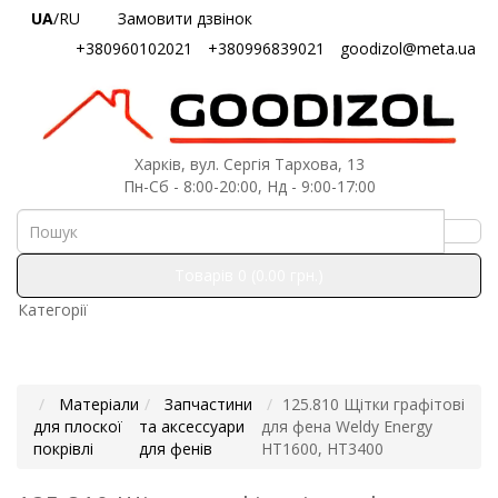
UA
/RU
Замовити дзвінок
+380960102021
+380996839021
goodizol@meta.ua
Харків, вул. Сергія Тархова, 13
Пн-Сб - 8:00-20:00, Нд - 9:00-17:00
Товарів 0 (0.00 грн.)
Категорії
Матеріали
Запчастини
125.810 Щітки графітові
для плоскої
та аксессуари
для фена Weldy Energy
покрівлі
для фенів
HT1600, HT3400