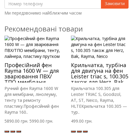
Замовити
Ми передзвонимо найближчим часом
Рекомендовані товари
Професійний фен
Крильчатка, турбіна
Rayma 1600 W — для
для двигуна на фен
зварювання ПВХ/
Leister triac s, 100.305
ТПО мембрани,
також для Herz, Bak,
тенту, лайнера,
Rayma, Neico
Ручний фен Rayma 1600 W
Крильчатка 100.305 для
пластику прутком
для мембрани, лінолеуму,
Leister TRIAC S, Goodizol,
тенту та ремонту
AT, ST, Neico, Rayma,
пластику.Професійний фен
HLTEКрильчатка 100.305 —
Rayma 160..
тур..
5890.00 грн.
5990.00 грн.
499.00 грн.