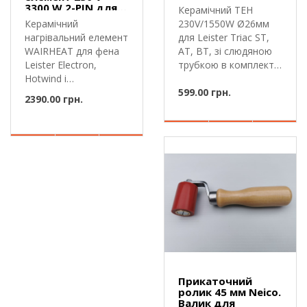
BT 230V 1550W
3300 W 2-PIN для
Керамічний ТЕН
зварювального
Керамічний
230V/1550W Ø26мм
фена Leister
нагрівальний елемент
для Leister Triac ST,
Electron
WAIRHEAT для фена
AT, BT, зі слюдяною
Leister Electron,
трубкою в комплекті.
Hotwind і
142...
Labor.101.774
599.00 грн.
2390.00 грн.
WAIRHEAT..
Прикаточний
ролик 45 мм Neico.
Валик для