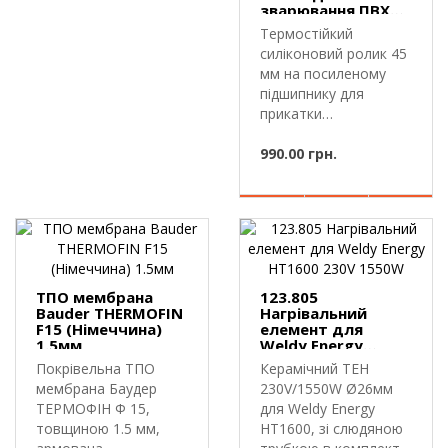
зварювання ПВХ
мембрани, тенту,
Термостійкий
лайнера
силіконовий ролик 45
мм на посиленому
підшипнику для
прикатки
шва.Прикаточний
ролик Nei..
990.00 грн.
ТПО мембрана
123.805
Bauder THERMOFIN
Нагрівальний
F15 (Німеччина)
елемент для
1.5мм
Weldy Energy
HT1600 230V
Покрівельна ТПО
Керамічний ТЕН
1550W
мембрана Баудер
230V/1550W Ø26мм
ТЕРМОФІН Ф 15,
для Weldy Energy
товщиною 1.5 мм,
HT1600, зі слюдяною