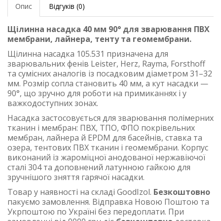
Опис
Відгуків (0)
Щілинна насадка 40 мм 90° для зварювання ПВХ
мембрани, лайнера, тенту та геомембрани.
Щілинна насадка 105.531 призначена для
зварювальних фенів Leister, Herz, Rayma, Forsthoff
та сумісних аналогів із посадковим діаметром 31–32
мм. Розмір сопла становить 40 мм, а кут насадки —
90°, що зручно для роботи на примиканнях і у
важкодоступних зонах.
Насадка застосовується для зварювання полімерних
тканин і мембран: ПВХ, ТПО, ФПО покрівельних
мембран, лайнера й EPDM для басейнів, ставка та
озера, тентових ПВХ тканин і геомембрани. Корпус
виконаний із жароміцної анодованої нержавіючої
сталі 304 та доповнений латунною гайкою для
зручнішого зняття гарячої насадки.
Товар у наявності на складі GoodIzol.
Безкоштовно
пакуємо замовлення. Відправка Новою Поштою та
Укрпоштою по Україні без передоплати. При