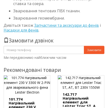
ставка та озера.
Зварювання тентових ПВХ тканин.
Зварювання геомембрани.
Дивіться також
Запчастини та аксесуари до фенів
і
Насадки для фенів
.
Замовити дзвінок
Замовити
Ми передзвонимо найближчим часом
Рекомендовані товари
142.717
Нагрівальний
101.774
елемент для
Нагрівальний
Leister Triac ST, AT,
елемент 230 V