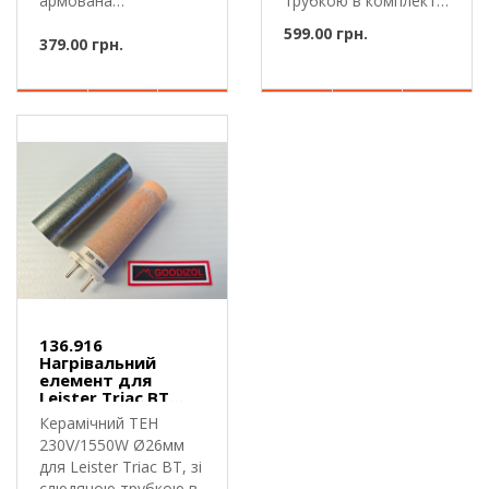
армована
трубкою в комплекті.
скловолокном, розмір
123.805 —..
599.00 грн.
рулону..
379.00 грн.
136.916
Нагрівальний
елемент для
Leister Triac BT
230V 1550W
Керамічний ТЕН
230V/1550W Ø26мм
для Leister Triac BT, зі
слюдяною трубкою в