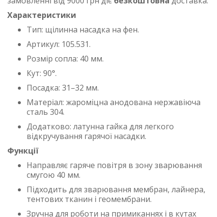
замовленні від 9000 грн діє
безкоштовна
доставка.
Характеристики
Тип: щілинна насадка на фен.
Артикул: 105.531.
Розмір сопла: 40 мм.
Кут: 90°.
Посадка: 31–32 мм.
Матеріал: жароміцна анодована нержавіюча
сталь 304.
Додатково: латунна гайка для легкого
відкручування гарячої насадки.
Функції
Направляє гаряче повітря в зону зварювання
смугою 40 мм.
Підходить для зварювання мембран, лайнера,
тентових тканин і геомембрани.
Зручна для роботи на примиканнях і в кутах