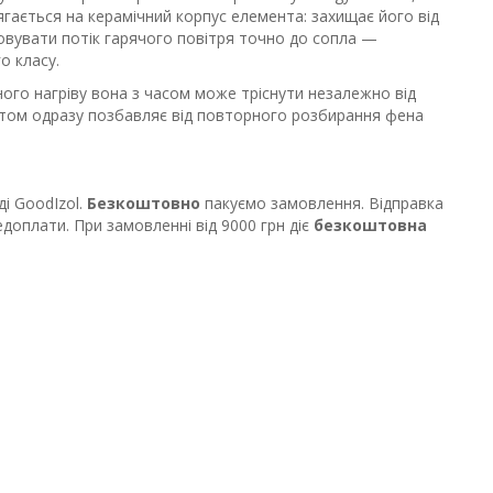
ягається на керамічний корпус елемента: захищає його від
мовувати потік гарячого повітря точно до сопла —
о класу.
ого нагріву вона з часом може тріснути незалежно від
нтом одразу позбавляє від повторного розбирання фена
ді GoodIzol.
Безкоштовно
пакуємо замовлення. Відправка
оплати. При замовленні від 9000 грн діє
безкоштовна