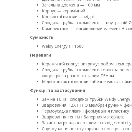
Загальна довжина — 100 мм
Корпус — керамічний
Контактні виводи — мідні
Слюдяна трубка в комплекті — внутрішній Ø
Комплектація — нагрівальний елемент + сл
Сумісність
Weldy Energy HT1600
Переваги
Керамічний корпус витримує робочі температ
Слюдяна трубка в комплекті точно за розмі
якщо трісла разом зі старим ТЕНом.
Мідні контактні виводи забезпечують стійки
Функції та застосування
Заміна ТЕНа і слюдяної трубки Weldy Energy 
Зварювання ПВХ і ТПО мембран ручним фе
Термоусадка плівки і формування пластику
Зварювання тентів і банерних матеріалів
Захист нагрівального елемента від сколів і у
Спрямування потоку гарячого повітря точн