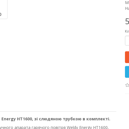
М
На
5
Кі
Energy HT1600, зі слюдяною трубкою в комплекті.
учного апарата гарячого повітря Weldy Energy HT1600,