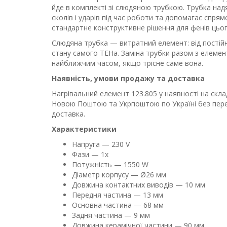
йде в комплекті зі слюдяною трубкою. Трубка над
сколів і ударів під час роботи та допомагає спря
стандартне конструктивне рішення для фенів цьог
Слюдяна трубка — витратний елемент: від постійн
стану самого ТЕНа. Заміна трубки разом з елеме
найближчим часом, якщо трісне саме вона.
Наявність, умови продажу та доставка
Нагрівальний елемент 123.805 у наявності на скла
Новою Поштою та Укрпоштою по Україні без перед
доставка.
Характеристики
Напруга — 230 V
Фази — 1x
Потужність — 1550 W
Діаметр корпусу — Ø26 мм
Довжина контактних виводів — 10 мм
Передня частина — 13 мм
Основна частина — 68 мм
Задня частина — 9 мм
Довжина керамічної частини — 90 мм