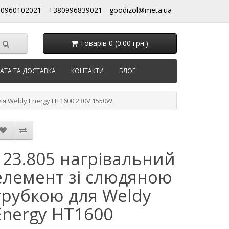
80960102021
+380996839021
goodizol@meta.ua
Товарів 0 (0.00 грн.)
АТА ТА ДОСТАВКА
КОНТАКТИ
БЛОГ
ля Weldy Energy HT1600 230V 1550W
123.805 нагрівальний
елемент зі слюдяною
трубкою для Weldy
Energy HT1600