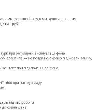
26,7 мм, зовнішній Ø29,6 мм, довжина 100 мм
юдяна трубка
ури при регулярній експлуатації фена.
ром елемента — не потрібно окремо підбирати заміну,
й контакт при підключенні до фена.
HT1600 при виході з ладу
ном
дарів під час роботи
о до сопла фена