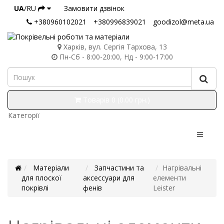
UA
/RU
Замовити дзвінок
+380960102021
+380996839021
goodizol@meta.ua
Харків, вул. Сергія Тархова, 13
Пн-Сб - 8:00-20:00, Нд - 9:00-17:00
Товарів 0 (0.00 грн.)
Категорії
Матеріали
Запчастини та
Нагрівальні
для плоскої
аксессуари для
елементи
покрівлі
фенів
Leister