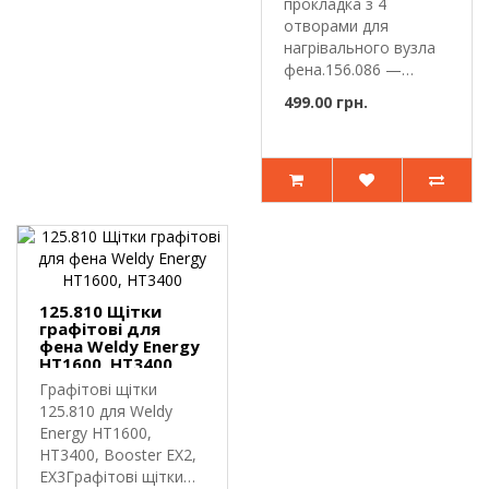
прокладка з 4
отворами для
нагрівального вузла
фена.156.086 —
азбестова
499.00 грн.
термостійка прок..
125.810 Щітки
графітові для
фена Weldy Energy
HT1600, HT3400
Графітові щітки
125.810 для Weldy
Energy HT1600,
HT3400, Booster EX2,
EX3Графітові щітки