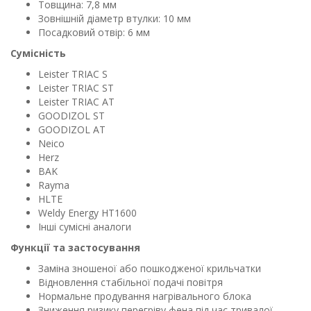
Товщина: 7,8 мм
Зовнішній діаметр втулки: 10 мм
Посадковий отвір: 6 мм
Сумісність
Leister TRIAC S
Leister TRIAC ST
Leister TRIAC AT
GOODIZOL ST
GOODIZOL AT
Neico
Herz
BAK
Rayma
HLTE
Weldy Energy HT1600
Інші сумісні аналоги
Функції та застосування
Заміна зношеної або пошкодженої крильчатки
Відновлення стабільної подачі повітря
Нормальне продування нагрівального блока
Зниження ризику перегріву фена під час тривалої