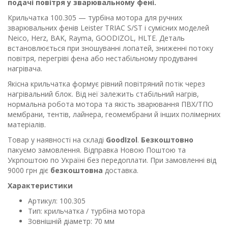
подачі повітря у зварювальному фені.
Крильчатка 100.305 — турбіна мотора для ручних
зварювальних фенів Leister TRIAC S/ST і сумісних моделей
Neico, Herz, BAK, Rayma, GOODIZOL, HLTE. Деталь
встановлюється при зношуванні лопатей, зниженні потоку
повітря, перегріві фена або нестабільному продуванні
нагрівача.
Якісна крильчатка формує рівний повітряний потік через
нагрівальний блок. Від неї залежить стабільний нагрів,
нормальна робота мотора та якість зварювання ПВХ/ТПО
мембрани, тентів, лайнера, геомембрани й інших полімерних
матеріалів.
Товар у наявності на складі
GoodIzol
.
Безкоштовно
пакуємо замовлення. Відправка Новою Поштою та
Укрпоштою по Україні без передоплати. При замовленні від
9000 грн діє
безкоштовна
доставка.
Характеристики
Артикул: 100.305
Тип: крильчатка / турбіна мотора
Зовнішній діаметр: 70 мм