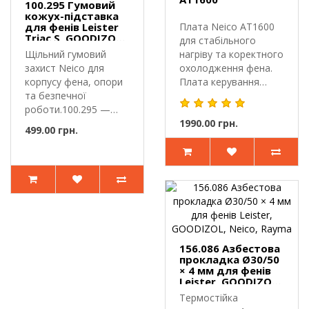
100.295 Гумовий
кожух-підставка
для фенів Leister
Плата Neico AT1600
Triac S, GOODIZOL,
для стабільного
Rayma, HLTE, Weldy
Щільний гумовий
нагріву та коректного
захист Neico для
охолодження фена.
корпусу фена, опори
Плата керування
та безпечної
Neico AT..
роботи.100.295 —
гумовий кожух-під..
1990.00 грн.
499.00 грн.
156.086 Азбестова
прокладка Ø30/50
× 4 мм для фенів
Leister, GOODIZOL,
Neico, Rayma
Термостійка