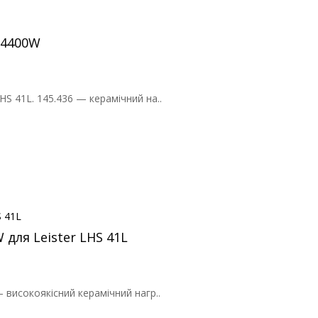
 4400W
S 41L. 145.436 — керамічний на..
для Leister LHS 41L
 високоякісний керамічний нагр..