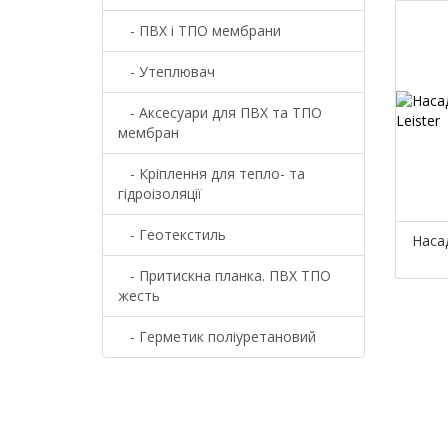
- ПВХ і ТПО мембрани
- Утеплювач
- Аксесуари для ПВХ та ТПО
мембран
- Кріплення для тепло- та
гідроізоляції
- Геотекстиль
Наса
- Притискна планка. ПВХ ТПО
жесть
- Герметик поліуретановий