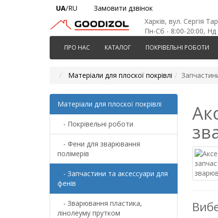
UA
/RU
Замовити дзвінок
Харків, вул. Сергія Та
Пн-Сб - 8:00-20:00, Нд 
ПРО НАС
КАТАЛОГ
ПОКРІВЕЛЬНІ РОБОТИ
Матеріали для плоскої покрівлі
Запчастини
Матеріали для плоскої покрівлі
Ак
- Покрівельні роботи
зв
- Фени для зварювання
полімерів
- Запчастини та аксессуари для
фенів
- Зварювання пластика,
Вибе
лінолеуму прутком