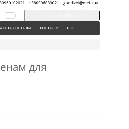
80960102021
+380996839021
goodizol@meta.ua
Товарів 0 (0.00 грн.)
АТА ТА ДОСТАВКА
КОНТАКТИ
БЛОГ
фенам для