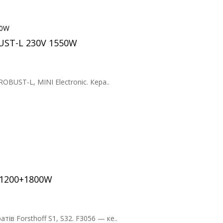
BUST-L 230V 1550W
BUST-L, MINI Electronic. Кера..
V 1200+1800W
в Forsthoff S1, S32. F3056 — ке..