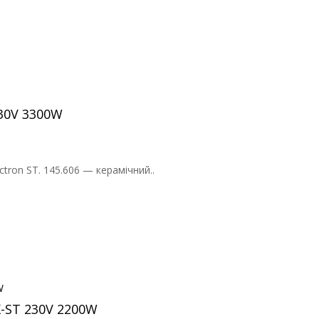
230V 3300W
tron ST. 145.606 — керамічний..
K-ST 230V 2200W